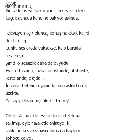
içiyor.
Mahmut KILIÇ
Kimse kimseye bakmıyor; herkes, elindeki 
küçük aynada kendine bakıyor aslında.
Televizyon açık olunca, konuşma eksik kalırdı 
derdim hep.
Çünkü ses orada yüksekse, kalp burada 
sessizleşir.
Şimdi o sessizlik daha da büyüdü.
Evin ortasında, masanın üstünde, otobüste, 
restoranda, plajda…
İnsanlar birbirinin yanında ama aslında çok 
uzakta.
Ya saygı ekran tuşu ile kilitlenmiş!
Otobüste, uçakta, vapurda biri telefona 
sarılmış, öyle hararetle anlatıyor ki,
sanki herkes akrabası olmuş da bayram 
sohbeti ediyor.