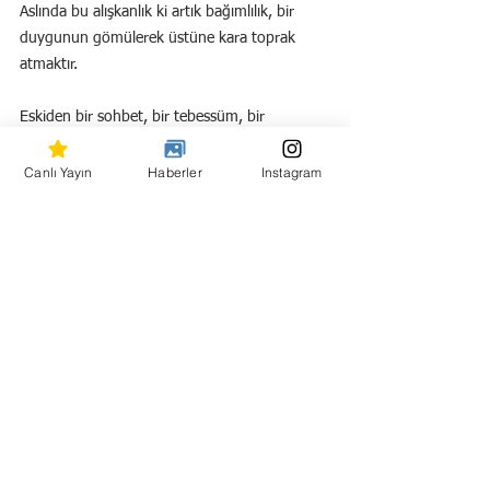
Aslında bu alışkanlık ki artık bağımlılık, bir 
duygunun gömülerek üstüne kara toprak 
atmaktır.
Eskiden bir sohbet, bir tebessüm, bir 
dokunuşla anlaşırdık.
Şimdi Wi-Fi şifresiyle tanışıyoruz.
Canlı Yayın
Haberler
Instagram
Ekran büyüdükçe, kelimeler küçülüyor.
Ve biz, birbirimizi unuttukça, tehlike büyüyor.
Ama şunu unutmayalım:
İnsanları anlamak için tanımak,
tanımak içinse iletişim kurmak gerek.
Aksinin korkutucu boyutlarını sokaklarda 
görüyoruz ne yazık ki…!!!
BAYRAM AYBASTI