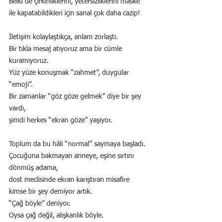
Belki de çirkinliklerini, yetersizliklerini maske 
ile kapatabildikleri için sanal çok daha cazip!
İletişim kolaylaştıkça, anlam zorlaştı.
Bir tıkla mesaj atıyoruz ama bir cümle 
kuramıyoruz.
Yüz yüze konuşmak “zahmet”, duygular 
“emoji”.
Bir zamanlar “göz göze gelmek” diye bir şey 
vardı,
şimdi herkes “ekran göze” yaşıyor.
Toplum da bu hâli “normal” saymaya başladı.
Çocuğuna bakmayan anneye, eşine sırtını 
dönmüş adama,
dost meclisinde ekran karıştıran misafire 
kimse bir şey demiyor artık.
“Çağ böyle” deniyor.
Oysa çağ değil, alışkanlık böyle.