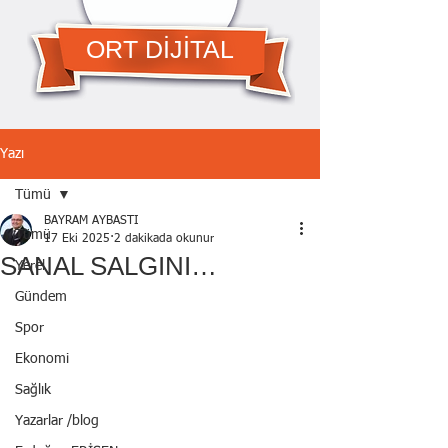
ORT DİJİTAL
Yazı
Tümü
BAYRAM AYBASTI
Tümü
17 Eki 2025
2 dakikada okunur
SANAL SALGINI…
Yerel
Gündem
Spor
Ekonomi
Sağlık
Yazarlar /blog