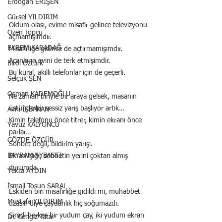
Erdoğan ERİŞEN
Gürsel YILDIRIM
Oldum olası, evime misafir gelince televizyonu 
Özen Topçu
açmamışımdır.
EKREM KARADAĞ
Misafirliğe gidince de açtırmamışımdır.
Açanların evini de terk etmişimdir.
Birol Öztürk
Bu kural, akıllı telefonlar için de geçerli.
Selçuk ŞEN
Osman KADEMOĞLU
Ne zaman biriyle bir araya gelsek, masanın 
üstünde bir sessiz yarış başlıyor artık…
Avni İŞBAKAN
Kimin telefonu önce titrer, kimin ekranı önce 
Yavuz KALYONCU
parlar…
GÖZDE ÖZGÜR
Sohbet değil, bildirim yarışı.
BAYRAM AYBASTI
Ekran ışığı, sohbetin yerini çoktan almış 
durumda.
Yekta AYDIN
İsmail Tosun SARAL
Eskiden biri misafirliğe gidildi mi, muhabbet 
Mustafa YILDIRIM
uzasın diye çaydanlık hiç soğumazdı.
Şimdi herkes bir yudum çay, iki yudum ekran 
Dr. Cengiz Tatar