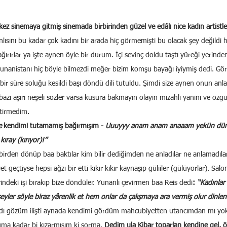
kez sinemaya gitmiş sinemada birbirinden güzel ve edâlı nice kadın artistle
anlısını bu kadar çok kadını bir arada hiç görmemişti bu olacak şey değildi 
ağırırlar ya işte aynen öyle bir durum. İçi sevinç doldu taştı yüreği yerind
unanistanı hiç böyle bilmezdi meğer bizim komşu bayağı iyiymiş dedi. G
 bir süre soluğu kesildi başı döndü dili tutuldu. Şimdi size aynen onun anlat
bazı aşırı neşeli sözler varsa kusura bakmayın olayın mizahlı yanını ve özgü
ştirmedim.
e 
kendimi tutamamış
bağırmışım - 
Uuuyyy anam anam anaaam yekün düny
kıray (kırıyor)!”
birden dönüp baa baktılar kim bilir dediğimden ne anladılar ne anlamadıl
geçtiyse hepsi ağzı bir etti kıkır kıkır kaynaşıp güliiler (gülüyorlar). Salo
rindeki işi bırakıp bize döndüler. Yunanlı çevirmen baa Reis dedi
:
 “Kadınlar
yler söyle biraz yârenlik et hem onlar da çalışmaya ara vermiş olur dinleni
rdı gözüm ilişti aynada kendimi gördüm mahcubiyetten utancımdan mı yo
ma kadar bi kızarmışım ki sorma. 
Dedim ula Kibar toparlan kendine gel, 