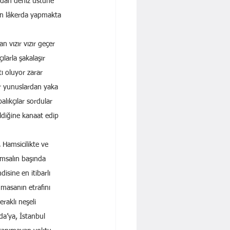
yadan deniz üstüne 
den lâkerda yapmakta 
 vızır vızır geçer 
ılarla şakalaşır 
ı oluyor zarar 
ar yunuslardan yaka 
alıkçılar sordular 
ildiğine kanaat edip 
 
Hamsicilikte ve 
umsalın başında 
isine en itibarlı 
masanın etrafını 
raklı neşeli 
a’ya, İstanbul 