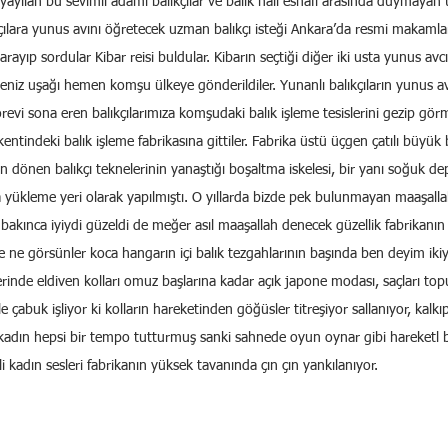
ayılan bu sevimli adamı balıkçılar ve balık hali esnafı arasında duymayan
çılara yunus avını öğretecek uzman balıkçı isteği Ankara’da resmi makamlar
i arayıp sordular Kibar reisi buldular. Kibarın seçtiği diğer iki usta yunus avc
eniz uşağı hemen komşu ülkeye gönderildiler. Yunanlı balıkçıların yunus 
örevi sona eren balıkçılarımıza komşudaki balık işleme tesislerini gezip görm
kentindeki balık işleme fabrikasına gittiler. Fabrika üstü üçgen çatılı büyük
n dönen balıkçı teknelerinin yanaştığı boşaltma iskelesi, bir yanı soğuk de
ra yükleme yeri olarak yapılmıştı. O yıllarda bizde pek bulunmayan maaşal
n bakınca iyiydi güzeldi de meğer asıl maaşallah denecek güzellik fabrikanın 
nce ne görsünler koca hangarın içi balık tezgahlarının başında ben deyim ik
erinde eldiven kolları omuz başlarına kadar açık japone modası, saçları topu
le çabuk işliyor ki kolların hareketinden göğüsler titreşiyor sallanıyor, kalkı
adın hepsi bir tempo tutturmuş sanki sahnede oyun oynar gibi hareketl 
 kadın sesleri fabrikanın yüksek tavanında çın çın yankılanıyor.