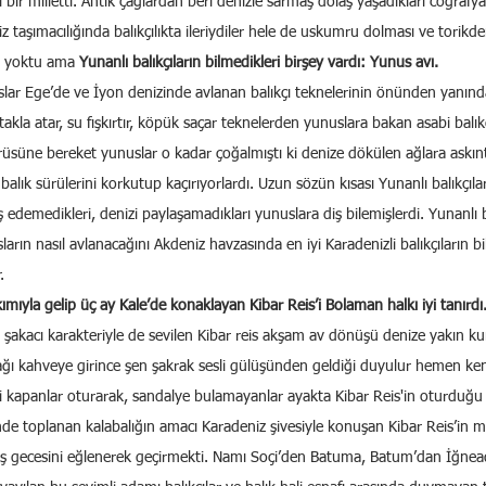
 bir milletti. Antik çağlardan beri denizle sarmaş dolaş yaşadıkları coğraf
z taşımacılığında balıkçılıkta ileriydiler hele de uskumru dolması ve torik
e yoktu ama 
Yunanlı balıkçıların bilmedikleri birşey vardı: Yunus avı.
r Ege’de ve İyon denizinde avlanan balıkçı teknelerinin önünden yanından
, takla atar, su fışkırtır, köpük saçar teknelerden yunuslara bakan asabi balıkç
ürüsüne bereket yunuslar o kadar çoğalmıştı ki denize dökülen ağlara askınt
balık sürülerini korkutup kaçırıyorlardı. Uzun sözün kısası Yunanlı balıkçıl
ş edemedikleri, denizi paylaşamadıkları yunuslara diş bilemişlerdi. Yunanlı b
sların nasıl avlanacağını Akdeniz havzasında en iyi Karadenizli balıkçıların b
.
mıyla gelip üç ay Kale’de konaklayan Kibar Reis’i Bolaman halkı iyi tanırdı.
 şakacı karakteriyle de sevilen Kibar reis akşam av dönüşü denize yakın k
şağı kahveye girince şen şakrak sesli gülüşünden geldiği duyulur hemen kend
i kapanlar oturarak, sandalye bulamayanlar ayakta Kibar Reis'in oturduğu 
sinde toplanan kalabalığın amacı Karadeniz şivesiyle konuşan Kibar Reis’in me
ış gecesini eğlenerek geçirmekti. Namı Soçi’den Batuma, Batum’dan İğnead