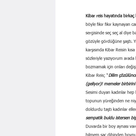
Kibar reis hayatında birkaç 
böyle fıkır fıkır kaynayan c
sergisinde seç seç al diye b
gözüyle gördüğüne şaştı. Y
karşısında Kibar Reisin kısa
sözleriyle yazıyorum arada 
bozmamak için onları deği
Kibar Reis; “
Dilim çözülünc
(geliyor)! memeler birbirini 
Sesimi duyan kadınlar hep 
topunun yüreğinden ne niyet 
doldurdu taştı kadınlar elle
sempatik buldu istersen bişe
Duvarda bir boy aynası va
bilmem saç dibinden boynu