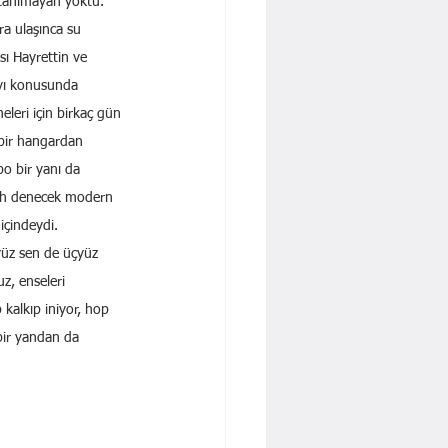
 tanımayan yoktu.
a ulaşınca su 
ısı Hayrettin ve 
avı konusunda 
eleri için birkaç gün 
 bir hangardan 
po bir yanı da 
lah denecek modern 
içindeydi.
iyüz sen de üçyüz 
z, enseleri 
p kalkıp iniyor, hop 
bir yandan da 