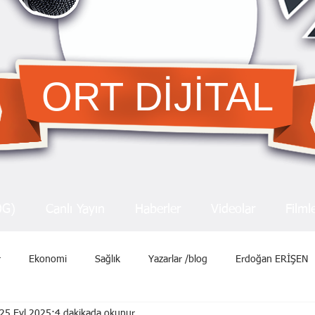
ORT DİJİTAL
OG)
Canlı Yayın
Haberler
Videolar
Filml
r
Ekonomi
Sağlık
Yazarlar /blog
Erdoğan ERİŞEN
25 Eyl 2025
4 dakikada okunur