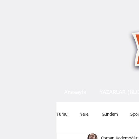
Anasayfa
YAZARLAR (BL
Tümü
Yerel
Gündem
Spo
Osman Kademoğlu