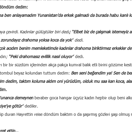
a döndüm
dedim:
a ben anlayamadım Yunanistan’da erkek galmadı da burada habu kanlı kılçı
 çevirdi. Kadınlar gülüştüler biri dedi
; “Elbet biz de çalışmak istemeyiz 
k zorundayız drahoma yoksa koca da yok”
 dedi.
 çok acıdım benim memleketimde kadınlar drahoma biriktirmez erkekler d
dın
;
 “Peki drahomasız evlilik nasıl oluyor”
dedi
.
ı bir bir süzdüm içlerinden akça pakça kumral balık etli birini gözüme kest
 tombul beyaz kolundan tuttum dedim:
Ben seni beğendim ya! Sen de be
rim dedim, taktım koluma aldım oni yürüdüm, olduk mu saa karı koca, alan 
dim
.
 Yunanca demeynen
beraber goca hangar üçyüz kadın hepbir olup beni alkış
kiye’ye götür”
dediler
.
ip duran Hayrettin reise döndüm baktım o da şaşırmış gözleri şaşı olmuş 
ret ettin…