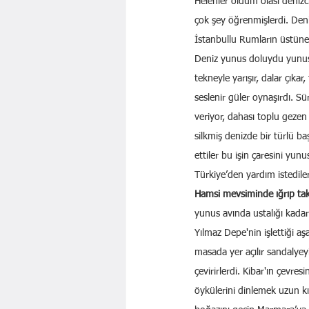
Helenler oldum olası denizci
çok şey öğrenmişlerdi. Deni
İstanbullu Rumların üstün
Deniz yunus doluydu yunusla
tekneyle yarışır, dalar çıkar
seslenir güler oynaşırdı. S
veriyor, dahası toplu gezen 
silkmiş denizde bir türlü ba
ettiler bu işin çaresini yunu
Türkiye’den yardım istediler
Hamsi mevsiminde ığrıp takı
yunus avında ustalığı kadar
Yılmaz Depe'nin işlettiği a
masada yer açılır sandalyey
çevirirlerdi. Kibar'ın çevre
öykülerini dinlemek uzun k