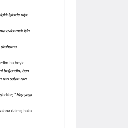
klı işlerde niye 
ama evlenmek için 
e drahoma 
irdim ha boyle 
ni beğendin, ben 
razı satan razı 
ladılar; “
Hay yaşa 
salona dalmış baka 