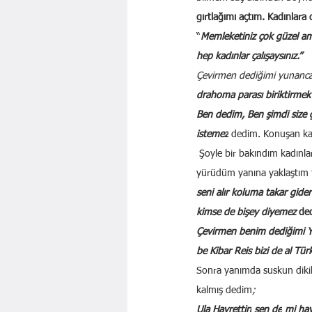
gırtlağımı açtım. Kadınlar
“
Memleketiniz çok güzel am
hep kadınlar çalışaysınız.”
Çevirmen dediğimi yunancaya
drahoma parası biriktirme
Ben dedim, Ben şimdi size
istemez
dedim. Konuşan ka
Şoyle bir bakındım kadınlar
yürüdüm yanına yaklaştım
seni alır koluma takar gide
kimse de bişey diyemez 
de
Çevirmen benim dediğimi
be Kibar Reis bizi de al Tür
Sonra yanımda suskun dikil
kalmış dedim
;
Ula Hayrettin
sen de
mi hay