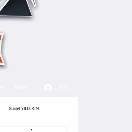
Giriş
er
More
Gürsel YILDIRIM