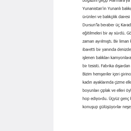
boğazını geçip Marmara’ya y
Yunanistan’ın Yunanlı balık
ürünleri ve balıkçılık daires
Dursun’la beraber üç Karad
eğitilmeleri bir ay sürdü. G
zaman ayrılmıştı. Bir liman 
ibaretti bir yanında denizde
işlenen balıkları kamyonla
bir tesisti. Fabrika dışarda
Bizim hemşeriler içeri giri
kadın ayaklarında çizme ell
boyunları çıplak ve elleri öy
hop ediyordu. Üçyüz genç k
konuşup gülüşüyorlar neşeli