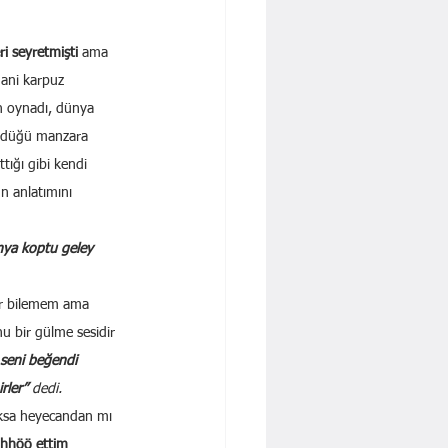
ri seyretmişti
 ama 
hani karpuz 
en oynadı, dünya 
ördüğü manzara 
tığı gibi kendi 
n anlatımını 
a koptu geley 
ar bilemem ama 
nu bir gülme sesidir 
 seni beğendi 
rler” 
dedi.
ksa heyecandan mı 
öhhöö ettim 