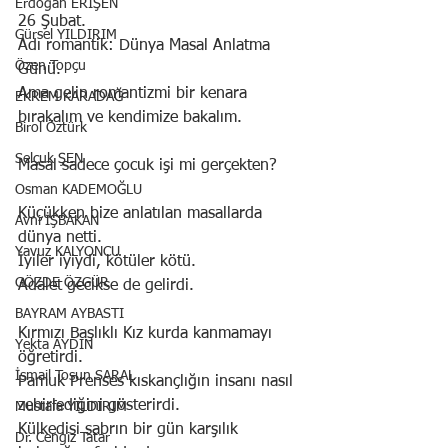
Erdoğan ERİŞEN
26 Şubat.
Gürsel YILDIRIM
Adı romantik: Dünya Masal Anlatma 
Özen Topçu
Günü.
Ama gelin romantizmi bir kenara 
EKREM KARADAĞ
bırakalım ve kendimize bakalım.
Birol Öztürk
Selçuk ŞEN
Masal sadece çocuk işi mi gerçekten?
Osman KADEMOĞLU
Küçükken bize anlatılan masallarda 
Avni İŞBAKAN
dünya netti.
Yavuz KALYONCU
İyiler iyiydi, kötüler kötü.
GÖZDE ÖZGÜR
Adalet gecikse de gelirdi.
BAYRAM AYBASTI
Kırmızı Başlıklı Kız kurda kanmamayı 
Yekta AYDIN
öğretirdi.
İsmail Tosun SARAL
Pamuk Prenses kıskançlığın insanı nasıl 
zehirlediğini gösterirdi.
Mustafa YILDIRIM
Külkedisi sabrın bir gün karşılık 
Dr. Cengiz Tatar