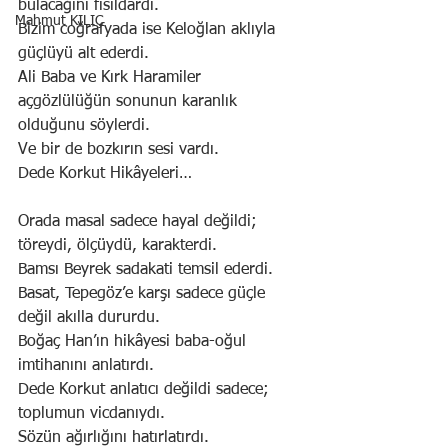
bulacağını fısıldardı.
Mahmut KILIÇ
Bizim coğrafyada ise Keloğlan aklıyla 
güçlüyü alt ederdi.
Ali Baba ve Kırk Haramiler 
açgözlülüğün sonunun karanlık 
olduğunu söylerdi.
Ve bir de bozkırın sesi vardı.
Dede Korkut Hikâyeleri…
Orada masal sadece hayal değildi; 
töreydi, ölçüydü, karakterdi.
Bamsı Beyrek sadakati temsil ederdi.
Basat, Tepegöz’e karşı sadece güçle 
değil akılla dururdu.
Boğaç Han’ın hikâyesi baba-oğul 
imtihanını anlatırdı.
Dede Korkut anlatıcı değildi sadece; 
toplumun vicdanıydı.
Sözün ağırlığını hatırlatırdı.