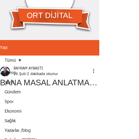
ORT DİJİTAL
Yazı
Tümü
BAYRAM AYBASTI
Tümü
26 Şub
2 dakikada okunur
BANA MASAL ANLATMA…
Yerel
Gündem
Spor
Ekonomi
Sağlık
Yazarlar /blog