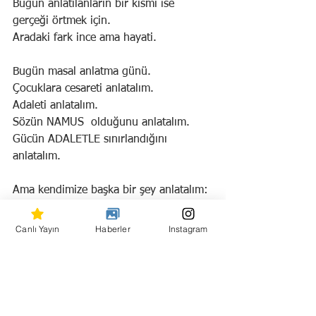
Bugün anlatılanların bir kısmı ise 
gerçeği örtmek için.
Aradaki fark ince ama hayati.
Bugün masal anlatma günü.
Çocuklara cesareti anlatalım.
Adaleti anlatalım.
Sözün NAMUS  olduğunu anlatalım.
Gücün ADALETLE sınırlandığını 
anlatalım.
Ama kendimize başka bir şey anlatalım:
Her alkışlanan cümlenin doğru 
olmadığını.
Canlı Yayın
Haberler
Instagram
Her süslü sözün hakikat taşımadığını.
Ve masalla avutulmanın kader 
olmadığını.
Masal güzeldir.