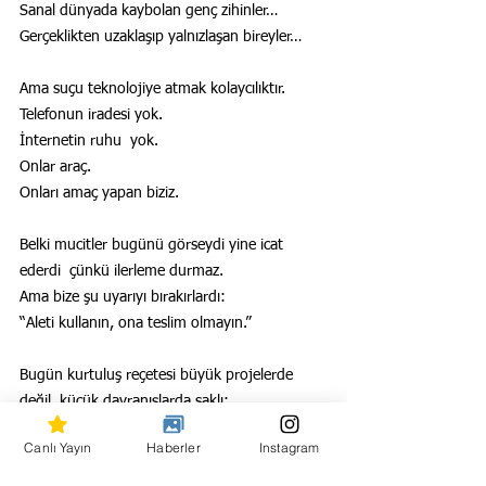
Sanal dünyada kaybolan genç zihinler…
Gerçeklikten uzaklaşıp yalnızlaşan bireyler…
Ama suçu teknolojiye atmak kolaycılıktır.
Telefonun iradesi yok.
İnternetin ruhu  yok.
Onlar araç.
Onları amaç yapan biziz.
Belki mucitler bugünü görseydi yine icat 
ederdi  çünkü ilerleme durmaz.
Ama bize şu uyarıyı bırakırlardı:
“Aleti kullanın, ona teslim olmayın.”
Bugün kurtuluş reçetesi büyük projelerde 
değil, küçük davranışlarda saklı:
Telefonu cebine koymakta…
Canlı Yayın
Haberler
Instagram
Başını kaldırmakta…
İnsana bakmakta…