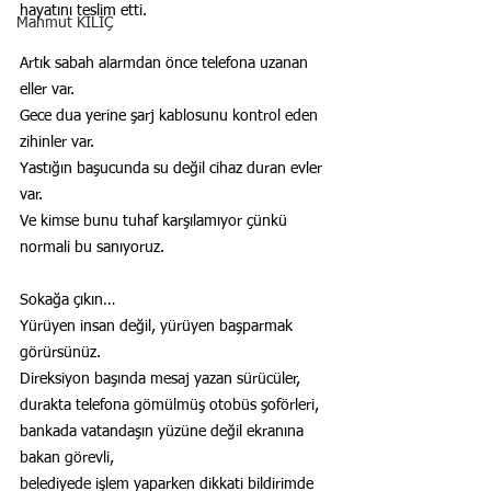
hayatını teslim etti.
Mahmut KILIÇ
Artık sabah alarmdan önce telefona uzanan 
eller var.
Gece dua yerine şarj kablosunu kontrol eden 
zihinler var.
Yastığın başucunda su değil cihaz duran evler 
var.
Ve kimse bunu tuhaf karşılamıyor çünkü 
normali bu sanıyoruz.
Sokağa çıkın…
Yürüyen insan değil, yürüyen başparmak 
görürsünüz.
Direksiyon başında mesaj yazan sürücüler,
durakta telefona gömülmüş otobüs şoförleri,
bankada vatandaşın yüzüne değil ekranına 
bakan görevli,
belediyede işlem yaparken dikkati bildirimde 