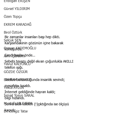
Erdoğan ERİŞEN
Gürsel YILDIRIM
Özen Topçu
EKREM KARADAĞ
Birol Öztürk
Bir zamanlar insanları başı hep dikti.
Selçuk ŞEN
Karşısındakinin gözünün içine bakarak 
Osman KADEMOĞLU
konuşurdu.
Şimdi başlar önde…
Avni İŞBAKAN
Sebebi tevazu değil ekran çoğunlukla AKILLI 
Yavuz KALYONCU
telefon ışığı.
GÖZDE ÖZGÜR
BAYRAM AYBASTI
Telefon bulunduğunda insanlık sevindi;
mesafeler kısaldı.
Yekta AYDIN
İnternet geldiğinde hayran kaldı;
İsmail Tosun SARAL
bilgi hızlandı.
Mustafa YILDIRIM
Sonra akıllı telefon (!)çıktığında ise ölçüyü 
kaçırdı;
Dr. Cengiz Tatar