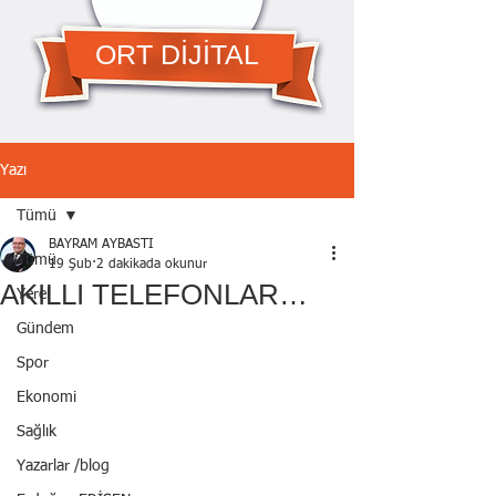
ORT DİJİTAL
Yazı
Tümü
BAYRAM AYBASTI
Tümü
19 Şub
2 dakikada okunur
AKILLI TELEFONLAR…
Yerel
Gündem
Spor
Ekonomi
Sağlık
Yazarlar /blog