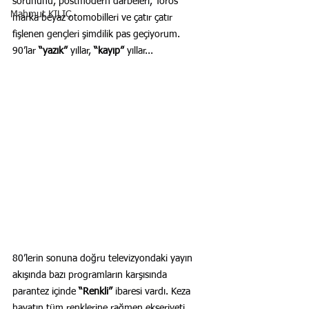
sorununu, postmodern darbeleri, Toros 
Mahmut KILIÇ
marka beyaz otomobilleri ve çatır çatır 
fişlenen gençleri şimdilik pas geçiyorum. 
90’lar 
“yazık”
 yıllar, 
“kayıp”
 yıllar...
80’lerin sonuna doğru televizyondaki yayın 
akışında bazı programların karşısında 
parantez içinde 
“Renkli” 
ibaresi vardı. Keza 
hayatın tüm renklerine rağmen ekseriyeti 