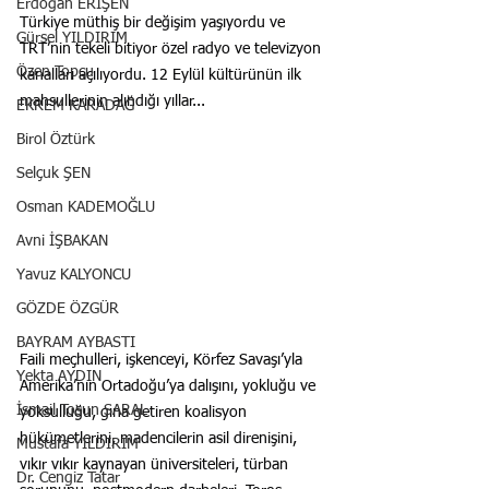
Erdoğan ERİŞEN
Türkiye müthiş bir değişim yaşıyordu ve 
Gürsel YILDIRIM
TRT’nin tekeli bitiyor özel radyo ve televizyon 
Özen Topçu
kanalları açılıyordu. 12 Eylül kültürünün ilk 
mahsullerinin alındığı yıllar...
EKREM KARADAĞ
Birol Öztürk
Selçuk ŞEN
Osman KADEMOĞLU
Avni İŞBAKAN
Yavuz KALYONCU
GÖZDE ÖZGÜR
BAYRAM AYBASTI
Faili meçhulleri, işkenceyi, Körfez Savaşı’yla 
Yekta AYDIN
Amerika’nın Ortadoğu’ya dalışını, yokluğu ve 
İsmail Tosun SARAL
yoksulluğu, gına getiren koalisyon 
hükümetlerini, madencilerin asil direnişini, 
Mustafa YILDIRIM
vıkır vıkır kaynayan üniversiteleri, türban 
Dr. Cengiz Tatar