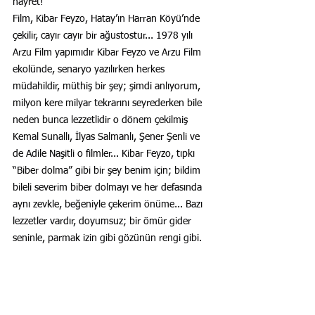
hayret!
Film, Kibar Feyzo, Hatay’ın Harran Köyü’nde 
çekilir, cayır cayır bir ağustostur... 1978 yılı 
Arzu Film yapımıdır Kibar Feyzo ve Arzu Film 
ekolünde, senaryo yazılırken herkes 
müdahildir, müthiş bir şey; şimdi anlıyorum, 
milyon kere milyar tekrarını seyrederken bile 
neden bunca lezzetlidir o dönem çekilmiş 
Kemal Sunallı, İlyas Salmanlı, Şener Şenli ve 
de Adile Naşitli o filmler... Kibar Feyzo, tıpkı 
“Biber dolma” gibi bir şey benim için; bildim 
bileli severim biber dolmayı ve her defasında 
aynı zevkle, beğeniyle çekerim önüme... Bazı 
lezzetler vardır, doyumsuz; bir ömür gider 
seninle, parmak izin gibi gözünün rengi gibi.