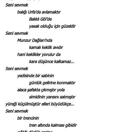
Seni sevmek
	balığı Urfa’da avlamaktır
		Balıklı Göl’de
		yasak olduğu için güzeldir
Seni sevmek
	Munzur Dağları’nda
		kamalı keklik avıdır
	hani keklikler yorulur da
		kara düşünce kalkamaz...
Seni sevmek
	yedisinde bir sabinin
		günlük gelirine konmaktır
	alaca şafakta çıkmıştır yola
		simidinin yarısını satmıştır
yüreği küçülmüştür elleri büyüdükçe...
Seni sevmek
	bir trencinin
		tren altında kalması gibidir