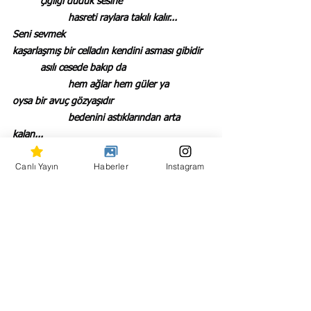
	çığlığı düdük sesine
		hasreti raylara takılı kalır...
Seni sevmek
kaşarlaşmış bir celladın kendini asması gibidir
	asılı cesede bakıp da
		hem ağlar hem güler ya
oysa bir avuç gözyaşıdır
		bedenini astıklarından arta 
kalan...
Seni sevmek
Canlı Yayın
Haberler
Instagram
	zordur güzelim
Seni sevmek
	çelişkilidir
Ölümle yaşamın kardeşçe birliğidir
Ölünün mezarı görüp vazgeçmesi gibidir
Buna rağmen
	seni sevmek güzeldir...
Bu satırlara kadar okuduysan ya şimdi ya da 
yazının sonunu getirecek sabrı gösterdikten 