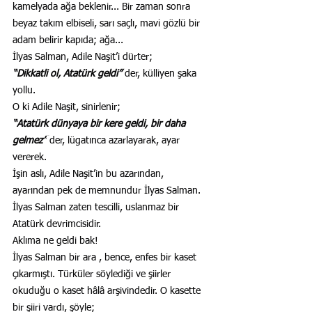
kamelyada ağa beklenir... Bir zaman sonra 
beyaz takım elbiseli, sarı saçlı, mavi gözlü bir 
adam belirir kapıda; ağa...
İlyas Salman, Adile Naşit’i dürter;
“Dikkatli ol, Atatürk geldi” 
der, külliyen şaka 
yollu.
O ki Adile Naşit, sinirlenir;
“Atatürk dünyaya bir kere geldi, bir daha 
gelmez”
 der, lügatınca azarlayarak, ayar 
vererek.
İşin aslı, Adile Naşit’in bu azarından, 
ayarından pek de memnundur İlyas Salman. 
İlyas Salman zaten tescilli, uslanmaz bir 
Atatürk devrimcisidir.
Aklıma ne geldi bak!
İlyas Salman bir ara , bence, enfes bir kaset 
çıkarmıştı. Türküler söylediği ve şiirler 
okuduğu o kaset hâlâ arşivindedir. O kasette 
bir şiiri vardı, şöyle;