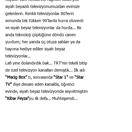
siyah beyazdı televizyonumuzdan evimize 
gelenlerin. Renkli televizyonlar 80’lerin 
sonunda tek tükken 90’larda hurra oluverdi 
ve siyah beyaz televizyonlar da hurda... Bir 
anda teknoloji çöplüğüne döndü canım 
yurdum; her yanda üç otuza satılan ya da 
hayrına hediye edilen siyah beyaz 
televizyonlar...
Lafı yine dolandırdık bak... TRT‘nin tekeli bitip 
de özel televizyon kanalları demiştik... İlk adı 
“Macig Box”
 tı, sonrasında 
“Star 1”
 ve 
“Star 
TV”
 diye devam eden kanalda, öğrenci 
evinde, siyah beyaz televizyonda seyretmiştim 
“Kibar Feyza”
yu ilk defa... Muhteşemdi...