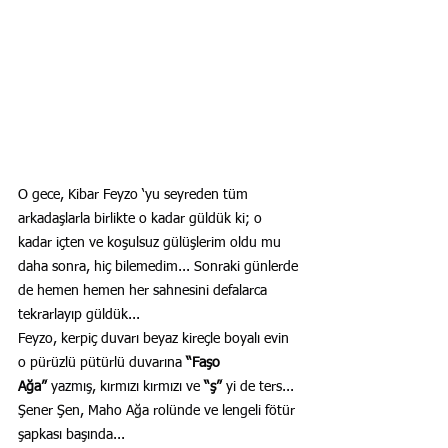
O gece, Kibar Feyzo ‘yu seyreden tüm 
arkadaşlarla birlikte o kadar güldük ki; o 
kadar içten ve koşulsuz gülüşlerim oldu mu 
daha sonra, hiç bilemedim... Sonraki günlerde 
de hemen hemen her sahnesini defalarca 
tekrarlayıp güldük...
Feyzo, kerpiç duvarı beyaz kireçle boyalı evin 
o pürüzlü pütürlü duvarına 
“Faşo 
Ağa”
 yazmış, kırmızı kırmızı ve 
“ş”
 yi de ters...
Şener Şen, Maho Ağa rolünde ve lengeli fötür 
şapkası başında...