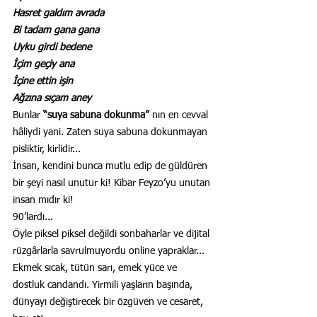
Hasret galdım avrada
Bi tadam gana gana
Uyku girdi bedene
İçim geçiy ana
İçine ettin işin
Ağzına sıçam aney
Bunlar 
“suya sabuna dokunma”
 nın en cevval 
hâliydi yani. Zaten suya sabuna dokunmayan 
pisliktir, kirlidir...
İnsan, kendini bunca mutlu edip de güldüren 
bir şeyi nasıl unutur ki! Kibar Feyzo’yu unutan 
insan mıdır ki!
90’lardı...
Öyle piksel piksel değildi sonbaharlar ve dijital 
rüzgârlarla savrulmuyordu online yapraklar... 
Ekmek sıcak, tütün sarı, emek yüce ve 
dostluk candandı. Yirmili yaşların başında, 
dünyayı değiştirecek bir özgüven ve cesaret, 