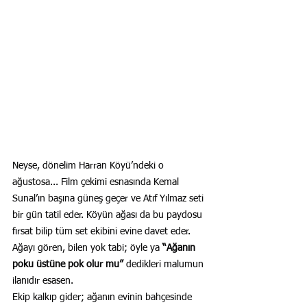
Neyse, dönelim Harran Köyü’ndeki o 
ağustosa... Film çekimi esnasında Kemal 
Sunal’ın başına güneş geçer ve Atıf Yılmaz seti 
bir gün tatil eder. Köyün ağası da bu paydosu 
fırsat bilip tüm set ekibini evine davet eder. 
Ağayı gören, bilen yok tabi; öyle ya 
“Ağanın 
poku üstüne pok olur mu” 
dedikleri malumun 
ilanıdır esasen.
Ekip kalkıp gider; ağanın evinin bahçesinde 