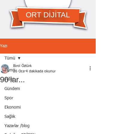
ORT DİJİTAL
Yazı
Tümü
Birol Öztürk
Tümü
26 Oca
4 dakikada okunur
90’lar...
Yerel
Gündem
Spor
Ekonomi
Sağlık
Yazarlar /blog