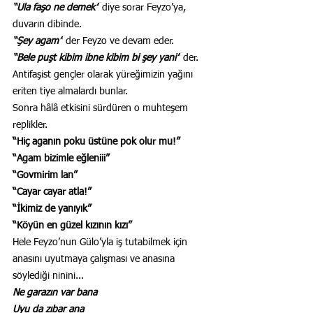
“Ula faşo ne demek”
 diye sorar Feyzo’ya, 
duvarın dibinde.
“Şey agam”
 der Feyzo ve devam eder.
“Bele puşt kibim ibne kibim bi şey yani”
 der.
Antifaşist gençler olarak yüreğimizin yağını 
eriten tiye almalardı bunlar.
Sonra hâlâ etkisini sürdüren o muhteşem 
replikler.
“Hiç aganın poku üstüne pok olur mu!”
“Agam bizimle eğleniii”
“Govmirim lan”
“Cayar cayar atla!”
“İkimiz de yanıyık”
“Köyün en güzel kızının kızı”
Hele Feyzo’nun Gülo’yla iş tutabilmek için 
anasını uyutmaya çalışması ve anasına 
söylediği ninini...
Ne garazın var bana
Uyu da zıbar ana