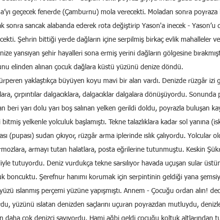
’yı geçecek fenerde (Çamburnu) mola verecekti. Moladan sonra poyraza ka
ak sonra sancak alabanda ederek rota değiştirip Yason'a inecek - Yason’
kti. Şehrin bittiği yerde dağların içine serpilmiş birkaç evlik mahalleler ve
ize yansıyan şehir hayalleri sona ermiş yerini dağların gölgesine bırakmıştı
yunu elinden alınan çocuk dağlara küstü yüzünü denize döndü.
 ürperen yaklaştıkça büyüyen koyu mavi bir alan vardı. Denizde rüzgâr izi g
ntılara, çırpıntılar dalgacıklara, dalgacıklar dalgalara dönüşüyordu. Sonunda 
tan beri yarı dolu yarı boş salınan yelken gerildi doldu, poyrazla buluşan k
bitmiş yelkenle yolculuk başlamıştı. Tekne talazlıklara kadar sol yanına (isk
sı (pupası) sudan çıkıyor, rüzgâr arma iplerinde ıslık çalıyordu. Yolcular 
rmozlara, armayı tutan halatlara, posta eğrilerine tutunmuştu. Keskin Şükr
 eliyle tutuyordu. Deniz vurdukça tekne sarsılıyor havada uçuşan sular üst
 boncuktu. Şerefnur hanımı korumak için serpintinin geldiği yana şemsiye 
yüzü ıslanmış perçemi yüzüne yapışmıştı. Annem - Çocuğu ordan alın! de
du, yüzünü ıslatan denizden saçlarını uçuran poyrazdan mutluydu, deniz
n daha çok denizci sayıyordu. Hami ağbi geldi çocuğu koltuk altlarından tu