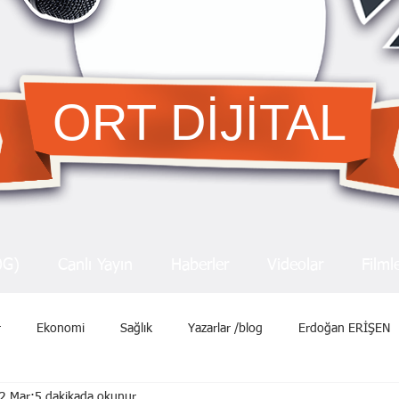
ORT DİJİTAL
OG)
Canlı Yayın
Haberler
Videolar
Filml
r
Ekonomi
Sağlık
Yazarlar /blog
Erdoğan ERİŞEN
2 Mar
5 dakikada okunur