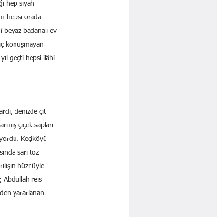
ği hep siyah 
ım hepsi orada 
dî beyaz badanalı ev 
hiç konuşmayan 
l geçti hepsi ilâhi 
rdı, denizde çıt 
armış çiçek sapları 
diyordu. Keçiköyü 
sında sarı toz 
ılışın hüznüyle 
, Abdullah reis 
nden yararlanan 