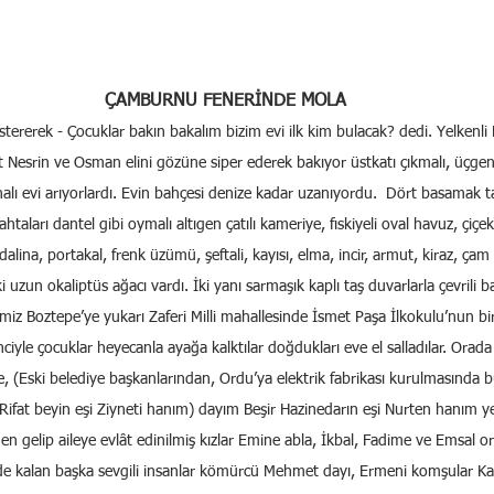
ÇAMBURNU FENERİNDE MOLA
tererek - Çocuklar bakın bakalım bizim evi ilk kim bulacak? dedi. Yelkenl
srin ve Osman elini gözüne siper ederek bakıyor üstkatı çıkmalı, üçgen ça
nalı evi arıyorlardı. Evin bahçesi denize kadar uzanıyordu.  Dört basamak t
taları dantel gibi oymalı altıgen çatılı kameriye, fıskiyeli oval havuz, çiçek
ndalina, portakal, frenk üzümü, şeftali, kayısı, elma, incir, armut, kiraz, çam
 uzun okaliptüs ağacı vardı. İki yanı sarmaşık kaplı taş duvarlarla çevrili ba
miz Boztepe’ye yukarı Zaferi Milli mahallesinde İsmet Paşa İlkokulu’nun bir
ciyle çocuklar heyecanla ayağa kalktılar doğdukları eve el salladılar. Orad
e, (Eski belediye başkanlarından, Ordu’ya elektrik fabrikası kurulmasında
e Rifat beyin eşi Ziyneti hanım) dayım Beşir Hazinedarın eşi Nurten hanım y
 gelip aileye evlât edinilmiş kızlar Emine abla, İkbal, Fadime ve Emsal ora
eride kalan başka sevgili insanlar kömürcü Mehmet dayı, Ermeni komşular K