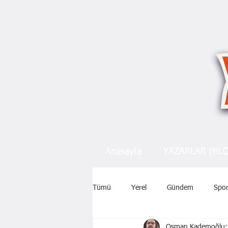
Anasayfa
YAZARLAR (BL
Tümü
Yerel
Gündem
Spo
Osman Kademoğlu