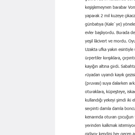
keşişlemeynen barabar Vona
yaparak 2 mil kuzeye çıkac
günbatıya (Kale`ye) yönelece
evler başlıyordu. Burada den
yeşil lâcivert ve mordu. O
Uzakta ufka yakın esintiyle
ürpertiler kırışıklara, çırpı
kayığın altına girdi. Sabah
rüyadan uyandı kayık gezisi 
(pruvası) suya dalarken arka
oturaklara, küpeşteye, iska
kullandığı yekeyi şimdi iki
serpinti damla damla boncuk
kenarında oturan çocuğun 
yerinden kalkmak istemiyor
gidiyor kendini her geçen a