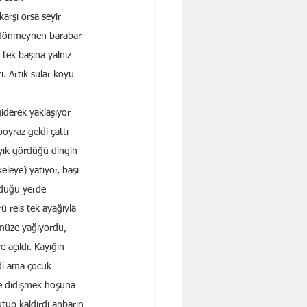
rşı orsa seyir 
u dönmeynen barabar 
 tek başına yalnız 
. Artık sular koyu 
iderek yaklaşıyor 
poyraz geldi çattı 
ayık gördüğü dingin 
eleye) yatıyor, başı 
olduğu yerde 
ü reis tek ayağıyla 
ümüze yağıyordu, 
açıldı. Kayığın 
di ama çocuk 
le didişmek hoşuna 
tup kaldırdı anbarın 