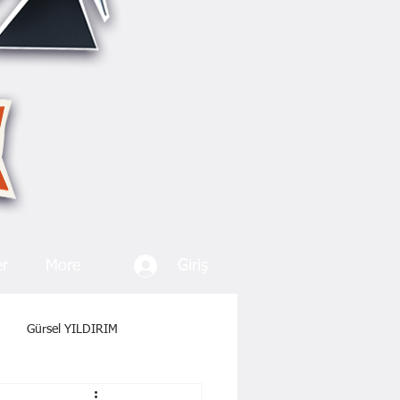
Giriş
er
More
Gürsel YILDIRIM