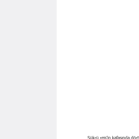
Şükrü reis’in kafasında dör