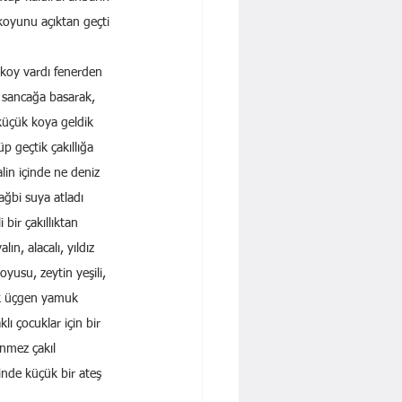
koyunu açıktan geçti 
 koy vardı fenerden 
 sancağa basarak, 
küçük koya geldik 
p geçtik çakıllığa 
alin içinde ne deniz 
ağbi suya atladı 
bir çakıllıktan 
ın, alacalı, yıldız 
oyusu, zeytin yeşili, 
lak üçgen yamuk 
klı çocuklar için bir 
inmez çakıl 
inde küçük bir ateş 