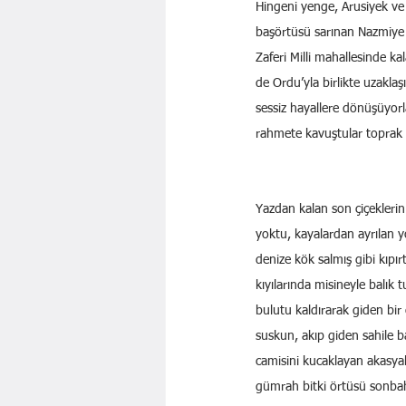
Hingeni yenge, Arusiyek ve 
başörtüsü sarınan Nazmiye 
Zaferi Milli mahallesinde ka
de Ordu’yla birlikte uzakl
sessiz hayallere dönüşüyorla
rahmete kavuştular toprak 
Yazdan kalan son çiçeklerin
yoktu, kayalardan ayrılan yo
denize kök salmış gibi kıpırt
kıyılarında misineyle balık 
bulutu kaldırarak giden bir
suskun, akıp giden sahile ba
camisini kucaklayan akasyal
gümrah bitki örtüsü sonbah