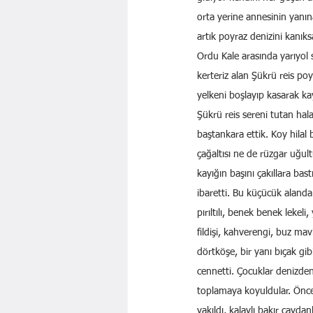
orta yerine annesinin yanın
artık poyraz denizini kanıks
Ordu Kale arasında yarıyol 
kerteriz alan Şükrü reis p
yelkeni boşlayıp kasarak ka
Şükrü reis sereni tutan hala
baştankara ettik. Koy hilal b
çağaltısı ne de rüzgar uğul
kayığın başını çakıllara bas
ibaretti. Bu küçücük alanda g
pırıltılı, benek benek lekeli
fildişi, kahverengi, buz mav
dörtköşe, bir yanı bıçak gibi 
cennetti. Çocuklar denizden 
toplamaya koyuldular. Önce 
yakıldı, kalaylı bakır çaydan