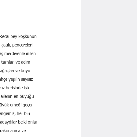
i Recai bey köşkünün 
tılı, pencereleri 
aş merdivenle inilen 
 tarhları ve adım 
 ağaçları ve boyu 
hçe yeşilin sayısız 
az berisinde işte 
a ailenin en büyüğü 
 büyük emeği geçen 
engemiz, her biri 
daydılar belki onlar 
arakin amca ve 