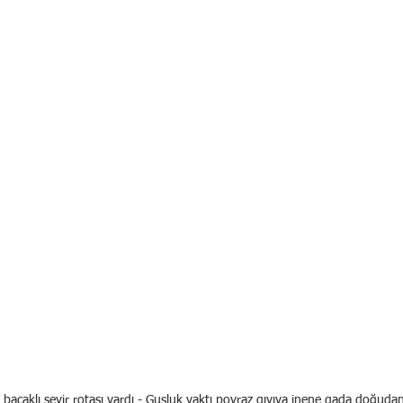
t bacaklı seyir rotası vardı - Guşluk vaktı poyraz gıyıya inene gada doğuda