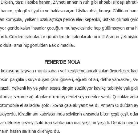
Dikran, terzi Habibe hanım, Ziyneti annenin ruh gibi ahbabı sırdaşı ahretli
hanım, çok güzel yufka ve baklava açan Lâyika abla, komşu Gülfidan han
lan komşular, yelkenli uzaklaştıkça pencereleri kepenkli, üstkatı çıkmalı çivî
aşıyor geride kalan insanlar çocuğun muhayelesinde hep gülümseyen ama 
rdı. Gözden ırak olanlar gönülden de ırak olacak mı idi? Aradan yetmişbir yı
oldular ama hiç gönülden ırak olmadılar.
FENER’DE MOLA 
 kokusunu taşıyan munis sabah yeli keşişleme ancak suları ürpertecek kada
sun parçaları, suya düşen çam iğneleri, eğrelti otları, defne yaprakları, sar
ısızdı. Yelkenli kıyıya yakın sessiz dingin süzülüyor kayıkçı tabiriyle yalı gi
tutanlar, serpme ağ atanlar oturmuş denizi seyredenler vardı. Çocuklar arka
 otomobile el salladılar şoför korna çalarak yanıt verdi. Annem Ordu’dan ayr
kıyordu. Kirazlimanı kabristanında selvilerin arasında biten çeşit çeşit otlar
ar defneler çevreyi solduran sarıbahara inat yeşil mi yeşildi. Denizin nemi
arın hazan sarısına direniyordu.