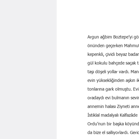
Argun ağbim Boztepe’yi gös
önünden geçerken Mahmut Ne
kepenkli, çividi beyaz bada
gül kokulu bahçede saçak tah
taşı döşeli yollar vardı. Ma
evin yüksekliğinden aşkın iki
tonlarına gark olmuştu. Evi
oradaydı evi bulmanın sevin
annemin halası Ziyneti ann
İstiklal madalyalı Kalfazâd
Ordu’nun bir başka köyünden
da bize el sallıyorlardı. G