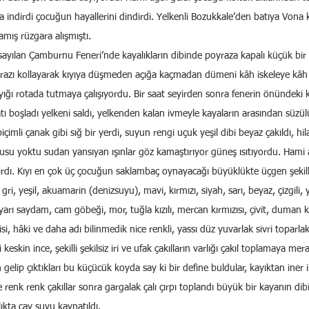
a indirdi çocuğun hayallerini dindirdi. Yelkenli Bozukkale’den batıya Vona 
amış rüzgara alışmıştı.
sayılan Çamburnu Feneri’nde kayalıkların dibinde poyraza kapalı küçük bir
oyrazı kollayarak kıyıya düşmeden açığa kaçmadan dümeni kâh iskeleye kâh
yığı rotada tutmaya çalışıyordu. Bir saat seyirden sonra fenerin önündeki 
tı boşladı yelkeni saldı, yelkenden kalan ivmeyle kayaların arasından süzülü
içimli çanak gibi sığ bir yerdi, suyun rengi uçuk yeşil dibi beyaz çakıldı, hil
tusu yoktu sudan yansıyan ışınlar göz kamaştırıyor güneş ısıtıyordu. Hami 
tırdı. Kıyı en çok üç çocuğun saklambaç oynayacağı büyüklükte üçgen şekilli 
ri, yeşil, akuamarin (denizsuyu), mavi, kırmızı, siyah, sarı, beyaz, çizgili, yal
, yarı saydam, cam göbeği, mor, tuğla kızılı, mercan kırmızısı, çivit, duman k
isi, hâki ve daha adı bilinmedik nice renkli, yassı düz yuvarlak sivri topar
keskin ince, şekilli şekilsiz iri ve ufak çakılların varlığı çakıl toplamaya mera
gelip çıktıkları bu küçücük koyda say ki bir define buldular, kayıktan iner 
renk renk çakıllar sonra gargalak çalı çırpı toplandı büyük bir kayanın dib
lıkta çay suyu kaynatıldı.