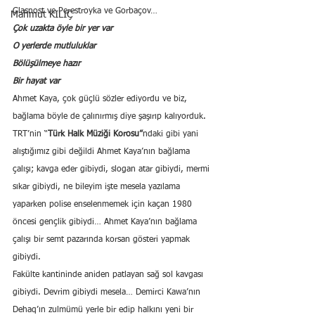
Glasnost ve Perestroyka ve Gorbaçov…
Mahmut KILIÇ
Çok uzakta öyle bir yer var
O yerlerde mutluluklar
Bölüşülmeye hazır
Bir hayat var
Ahmet Kaya, çok güçlü sözler ediyordu ve biz, 
bağlama böyle de çalınırmış diye şaşırıp kalıyorduk. 
TRT’nin “
Türk Halk Müziği Korosu”
ndaki gibi yani 
alıştığımız gibi değildi Ahmet Kaya’nın bağlama 
çalışı; kavga eder gibiydi, slogan atar gibiydi, mermi 
sıkar gibiydi, ne bileyim işte mesela yazılama 
yaparken polise enselenmemek için kaçan 1980 
öncesi gençlik gibiydi… Ahmet Kaya’nın bağlama 
çalışı bir semt pazarında korsan gösteri yapmak 
gibiydi.
Fakülte kantininde aniden patlayan sağ sol kavgası 
gibiydi. Devrim gibiydi mesela… Demirci Kawa’nın 
Dehaq’ın zulmümü yerle bir edip halkını yeni bir 