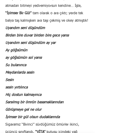
atmadan bitmeyi yediremiyorsun kendine… İşte, 
“İyimser Bir Gül”
 tam olarak o ara çıktı; yerde tek 
balya taş kalmışken ara taşı çekmiş ve okey atmıştık!
Uyandım seni düşündüm
Birden bire duvar birden bire gece yarısı
Uyandım seni düşündüm ay yar
Ay göğsümün
ay göğsümün sol yarısı
Su bulanınca
Meydanlarda sesin
Sesin
sesin yırtılınca
Hiç dostun kalmayınca
Sarsılmış bir ömrün basamaklarından
Görüşmeye gel ne olur
İyimser bir gül olsun dudaklarında
Sigaramız “Birinci” sürdüğümüz ömürler ikinci, 
üçüncü sınıftandı. 
“VİTA”
 kutusu içindeki yağ 