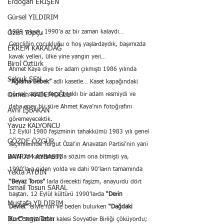
Erdoğan ERİŞEN
Gürsel YILDIRIM
1989 yılıydı, 1990’a az bir zaman kalaydı… 
Özen Topçu
Gençliğin çocukluğu o hoş yaşlardaydık, başımızda 
EKREM KARADAĞ
kavak yelleri, ülke yine yangın yeri…
Birol Öztürk
Ahmet Kaya diye bir adam çıkmıştı 1986 yılında 
Selçuk ŞEN
“Ağlama Bebek”
 adlı kasetle… Kaset kapağındaki 
Osman KADEMOĞLU
görsel; sakallı, fırça bıyıklı bir adam resmiydi ve 
daha epey bir süre Ahmet Kaya’nın fotoğrafını 
Avni İŞBAKAN
göremeyecektik.
Yavuz KALYONCU
12 Eylül 1980 faşizminin tahakkümü 1983 yılı genel 
GÖZDE ÖZGÜR
seçimlerinde Turgut Özal’ın Anavatan Partisi’nin yani 
BAYRAM AYBASTI
ANAP’ın kazanmasıyla sözüm ona bitmişti ya, 
1990’lara giden yolda ve dahi 90’ların tamamında 
Yekta AYDIN
“Beyaz Toros”
 larla örecekti faşizm, anayurdu dört 
İsmail Tosun SARAL
baştan. 12 Eylül kültürü 1990’larda 
“Derin 
Mustafa YILDIRIM
Devlet”
 eliyle ruh ve beden bulurken 
“Dağdaki 
Dr. Cengiz Tatar
Kurt”
 sosyalizmin kalesi Sovyetler Birliği çöküyordu; 