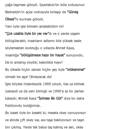
çağa taşıması gibiydi. Spartaküs’ün köle ordusunun 
Bedreddin’in açlar ordusuyla birleşip de 
“Güneş 
Ülkesi”
ni kurması gibiydi.
Yani öyle işte bilmem anlatabildim mi!
“Çok uzakta öyle bir yer var”
dı ve o yerde yaşam 
bölüşülecekti; insanların adlarını bile yüksek sesle 
söylemekten korktuğu o yıllarda Ahmet Kaya, 
insanlığa 
“bölüşülmeye hazır bir hayat”
 sunuyordu.
De ki anlamış mıydık; kesinlikle hayır!
Bu ülkede hiçbir zaman hiçbir şey öyle 
“mükemmel”
olmadı be aga! Olmayacak da!
İşte böylesi hislerdeydik 1989 yılıydı, lise ya bitmek 
üzereydi ya da yeni bitmişti ve 1990’a az bir zaman 
kalaydı; Ahmet Kaya 
“İyimser Bir Gül”
 diye bir daha 
fısıldıyordu kulağımıza…
Bu kaset öyle bir kasetti ki; mesela okey oynuyorsun 
ve elinde çift okey var, ara taşa bekliyorsun ve taşın 
biri çıkmış. Yerde tek balya taş kalmış ve sen, okey 