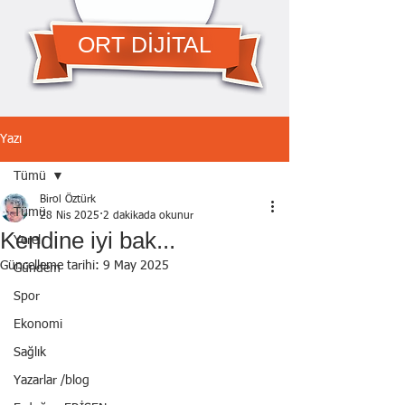
ORT DİJİTAL
Yazı
Tümü
Birol Öztürk
Tümü
28 Nis 2025
2 dakikada okunur
Kendine iyi bak...
Yerel
Güncelleme tarihi:
9 May 2025
Gündem
Spor
Ekonomi
Sağlık
Yazarlar /blog