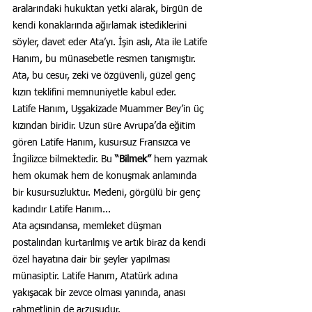
aralarındaki hukuktan yetki alarak, birgün de 
kendi konaklarında ağırlamak istediklerini 
söyler, davet eder Ata’yı. İşin aslı, Ata ile Latife 
Hanım, bu münasebetle resmen tanışmıştır. 
Ata, bu cesur, zeki ve özgüvenli, güzel genç 
kızın teklifini memnuniyetle kabul eder.
Latife Hanım, Uşşakizade Muammer Bey’in üç 
kızından biridir. Uzun süre Avrupa’da eğitim 
gören Latife Hanım, kusursuz Fransızca ve 
İngilizce bilmektedir. Bu 
“Bilmek” 
hem yazmak 
hem okumak hem de konuşmak anlamında 
bir kusursuzluktur. Medeni, görgülü bir genç 
kadındır Latife Hanım...
Ata açısındansa, memleket düşman 
postalından kurtarılmış ve artık biraz da kendi 
özel hayatına dair bir şeyler yapılması 
münasiptir. Latife Hanım, Atatürk adına 
yakışacak bir zevce olması yanında, anası 
rahmetlinin de arzusudur.