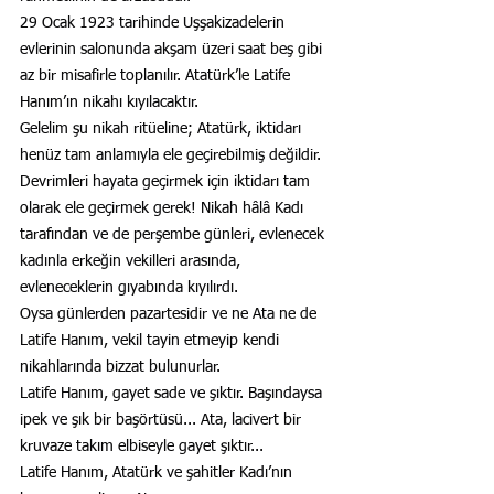
29 Ocak 1923 tarihinde Uşşakizadelerin 
evlerinin salonunda akşam üzeri saat beş gibi 
az bir misafirle toplanılır. Atatürk’le Latife 
Hanım’ın nikahı kıyılacaktır.
Gelelim şu nikah ritüeline; Atatürk, iktidarı 
henüz tam anlamıyla ele geçirebilmiş değildir. 
Devrimleri hayata geçirmek için iktidarı tam 
olarak ele geçirmek gerek! Nikah hâlâ Kadı 
tarafından ve de perşembe günleri, evlenecek 
kadınla erkeğin vekilleri arasında, 
evleneceklerin gıyabında kıyılırdı.
Oysa günlerden pazartesidir ve ne Ata ne de 
Latife Hanım, vekil tayin etmeyip kendi 
nikahlarında bizzat bulunurlar.
Latife Hanım, gayet sade ve şıktır. Başındaysa 
ipek ve şık bir başörtüsü... Ata, lacivert bir 
kruvaze takım elbiseyle gayet şıktır...
Latife Hanım, Atatürk ve şahitler Kadı’nın 