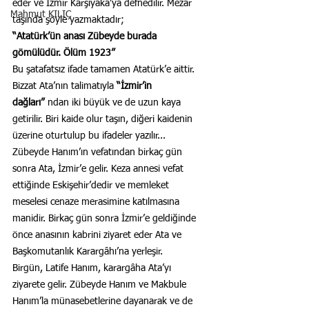
eder ve İzmir Karşıyaka’ya defnedilir. Mezar 
Mahmut KILIÇ
taşında şöyle yazmaktadır;
“Atatürk’ün anası Zübeyde burada 
gömülüdür. Ölüm 1923”
Bu şatafatsız ifade tamamen Atatürk’e aittir. 
Bizzat Ata’nın talimatıyla 
“İzmir’in 
dağları”
 ndan iki büyük ve de uzun kaya 
getirilir. Biri kaide olur taşın, diğeri kaidenin 
üzerine oturtulup bu ifadeler yazılır...
Zübeyde Hanım’ın vefatından birkaç gün 
sonra Ata, İzmir’e gelir. Keza annesi vefat 
ettiğinde Eskişehir’dedir ve memleket 
meselesi cenaze merasimine katılmasına 
manidir. Birkaç gün sonra İzmir’e geldiğinde 
önce anasının kabrini ziyaret eder Ata ve 
Başkomutanlık Karargâhı’na yerleşir.
Birgün, Latife Hanım, karargâha Ata’yı 
ziyarete gelir. Zübeyde Hanım ve Makbule 
Hanım’la münasebetlerine dayanarak ve de 