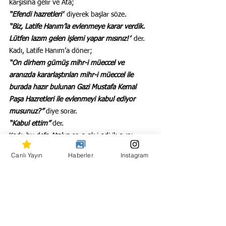
karşısına gelir ve Ata;
“Efendi hazretleri”
 diyerek başlar söze.
“Biz, Latife Hanım’la evlenmeye karar verdik. 
Lütfen lazım gelen işlemi yapar mısınız!”
 der.
Kadı, Latife Hanım’a döner;
“On dirhem gümüş mihr-i müeccel ve 
aranızda kararlaştırılan mihr-i müeccel ile 
burada hazır bulunan Gazi Mustafa Kemal 
Paşa Hazretleri ile evlenmeyi kabul ediyor 
musunuz?” 
diye sorar.
“Kabul ettim” 
der.
Kadı, bu defa Ata’ya sorarak iradi ikrarını 
bekler.
Canlı Yayın
Haberler
Instagram
“Evet kabul ettim“
 der Ata ve evlilik addedilir. 
Ata o gün 42 yaşındadır.
Ata’nın şahitleri; Fevzi Çakmak ve Kazım 
Karabekir, Latife Hanım’ın şahitleri; İzmir valisi 
Abdülhalik Renda ve Ata’nın Başyaveri Salih 
Bozok’tur.