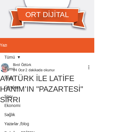
ORT DİJİTAL
Yazı
Tümü
Birol Öztürk
Tümü
14 Oca
2 dakikada okunur
ATATÜRK İLE LATİFE
Yerel
HANIM’IN "PAZARTESİ"
Gündem
Spor
SIRRI
Ekonomi
Sağlık
Yazarlar /blog