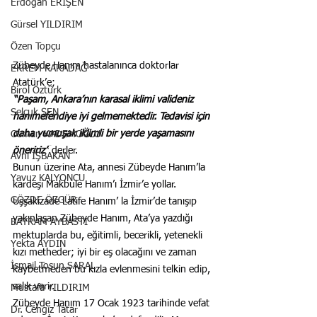
Erdoğan ERİŞEN
Gürsel YILDIRIM
Özen Topçu
Zübeyde Hanım hastalanınca doktorlar 
EKREM KARADAĞ
Atatürk’e;
Birol Öztürk
“Paşam, Ankara’nın karasal iklimi valideniz 
Selçuk ŞEN
hanımefendiye iyi gelmemektedir. Tedavisi için 
daha yumuşak iklimli bir yerde yaşamasını 
Osman KADEMOĞLU
öneririz”
 derler.
Avni İŞBAKAN
Bunun üzerine Ata, annesi Zübeyde Hanım’la 
Yavuz KALYONCU
kardeşi Makbule Hanım’ı İzmir’e yollar.
GÖZDE ÖZGÜR
Uşşakizade Latife Hanım’ la İzmir’de tanışıp 
yakınlaşan Zübeyde Hanım, Ata’ya yazdığı 
BAYRAM AYBASTI
mektuplarda bu, eğitimli, becerikli, yetenekli 
Yekta AYDIN
kızı metheder; iyi bir eş olacağını ve zaman 
İsmail Tosun SARAL
kaybetmeden bu kızla evlenmesini telkin edip, 
salık verir.
Mustafa YILDIRIM
Zübeyde Hanım 17 Ocak 1923 tarihinde vefat 
Dr. Cengiz Tatar