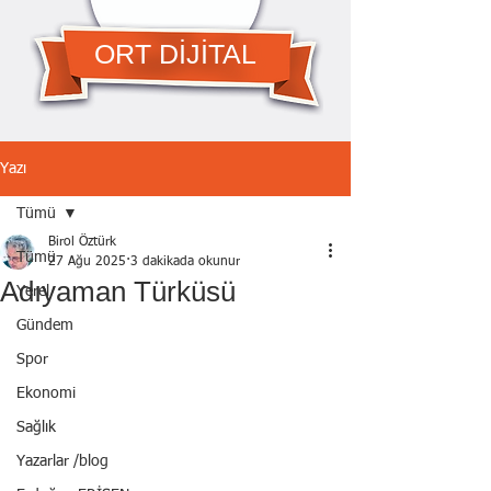
ORT DİJİTAL
Yazı
Tümü
Birol Öztürk
Tümü
27 Ağu 2025
3 dakikada okunur
Adıyaman Türküsü
Yerel
Gündem
Spor
Ekonomi
Sağlık
Yazarlar /blog