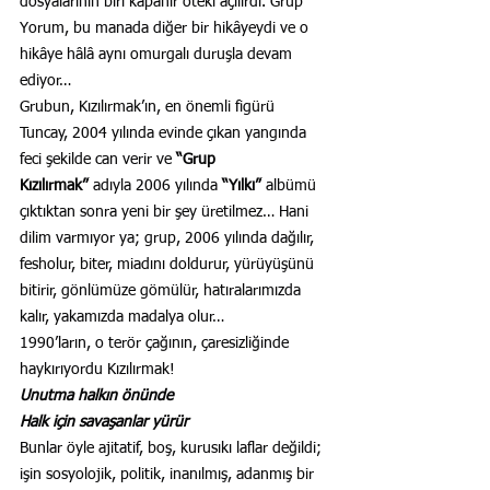
dosyalarının biri kapanır öteki açılırdı. Grup 
Yorum, bu manada diğer bir hikâyeydi ve o 
hikâye hâlâ aynı omurgalı duruşla devam 
ediyor…
Grubun, Kızılırmak’ın, en önemli figürü 
Tuncay, 2004 yılında evinde çıkan yangında 
feci şekilde can verir ve 
“Grup 
Kızılırmak”
 adıyla 2006 yılında 
“Yılkı”
 albümü 
çıktıktan sonra yeni bir şey üretilmez… Hani 
dilim varmıyor ya; grup, 2006 yılında dağılır, 
fesholur, biter, miadını doldurur, yürüyüşünü 
bitirir, gönlümüze gömülür, hatıralarımızda 
kalır, yakamızda madalya olur…
1990’ların, o terör çağının, çaresizliğinde 
haykırıyordu Kızılırmak!
Unutma halkın önünde
Halk için savaşanlar yürür
Bunlar öyle ajitatif, boş, kurusıkı laflar değildi; 
işin sosyolojik, politik, inanılmış, adanmış bir 