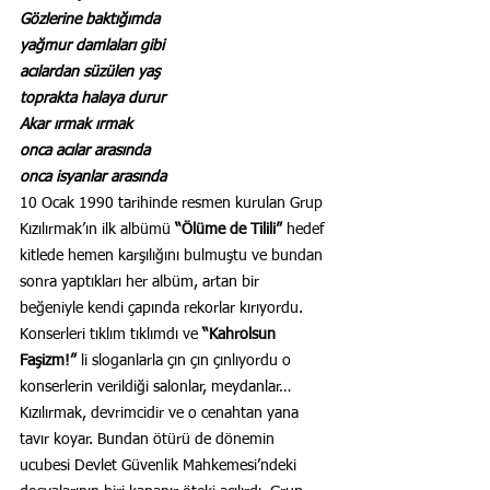
Gözlerine baktığımda
yağmur damlaları gibi
acılardan süzülen yaş
toprakta halaya durur
Akar ırmak ırmak
onca acılar arasında
onca isyanlar arasında
10 Ocak 1990 tarihinde resmen kurulan Grup 
Kızılırmak’ın ilk albümü 
“Ölüme de Tilili”
 hedef 
kitlede hemen karşılığını bulmuştu ve bundan 
sonra yaptıkları her albüm, artan bir 
beğeniyle kendi çapında rekorlar kırıyordu.
Konserleri tıklım tıklımdı ve 
“Kahrolsun 
Faşizm!”
 li sloganlarla çın çın çınlıyordu o 
konserlerin verildiği salonlar, meydanlar…
Kızılırmak, devrimcidir ve o cenahtan yana 
tavır koyar. Bundan ötürü de dönemin 
ucubesi Devlet Güvenlik Mahkemesi’ndeki 