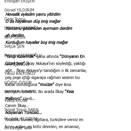
Erdoğan ERİŞEN
Gürsel YILDIRIM
Heveslik eyledim yavru yitirdim
Özen Topçu
O da hayalinen düş imiş meğer
EKREM KARADAĞ
Yavrumu gözümden ayırmam derdim
ah derdim
Birol Öztürk
Kurduğum hayaller boş imiş meğer
Selçuk ŞEN
Osman KADEMOĞLU
“Grup Kızılırmak”
 çatısı altında 
“Dünyanın En 
Güzel Sesi”
 İlkay Akkaya’nın söylediği, yaktığı 
Avni İŞBAKAN
ağıt… İlkay Akkaya’yı tanıdığım o ilk zamanlar, 
Yavuz KALYONCU
peş peşe içtiği sigaraya rağmen sesinin bu 
GÖZDE ÖZGÜR
kadar duruluğuna 
“mucize”
 diye ikna 
etmiştim kendimi. Bu arada İlkay 
“Kısa 
BAYRAM AYBASTI
Malboro”
 içerdi…
Yekta AYDIN
Canım İlkay…
İsmail Tosun SARAL
Adıyaman Türküsü…
Mustafa YILDIRIM
Anadolu burası; ağıtlara, türkülere veririz en 
koyu acıları, en kötü devirleri, en amansız, 
Dr. Cengiz Tatar