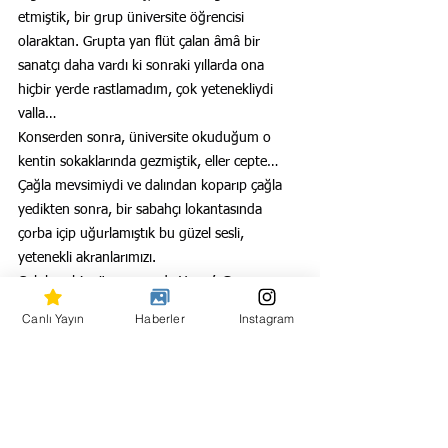
etmiştik, bir grup üniversite öğrencisi 
olaraktan. Grupta yan flüt çalan âmâ bir 
sanatçı daha vardı ki sonraki yıllarda ona 
hiçbir yerde rastlamadım, çok yetenekliydi 
valla…
Konserden sonra, üniversite okuduğum o 
kentin sokaklarında gezmiştik, eller cepte… 
Çağla mevsimiydi ve dalından koparıp çağla 
yedikten sonra, bir sabahçı lokantasında 
çorba içip uğurlamıştık bu güzel sesli, 
yetenekli akranlarımızı.
Çok kısa bir süre sonra da Yaşar’ı Grup 
Kızılırmak’ın aile fotoğrafında görmüş, çok da 
Canlı Yayın
Haberler
Instagram
sevinmiştik…
Akar Kızılırmak!
Yaşarlı grup, Adıyaman konseri için otobüse 
biner ve otobüs kaza yapar… O kazada bir kişi 
ölür ve bir kişi, beş yaşında bir kızçedir. Beş 