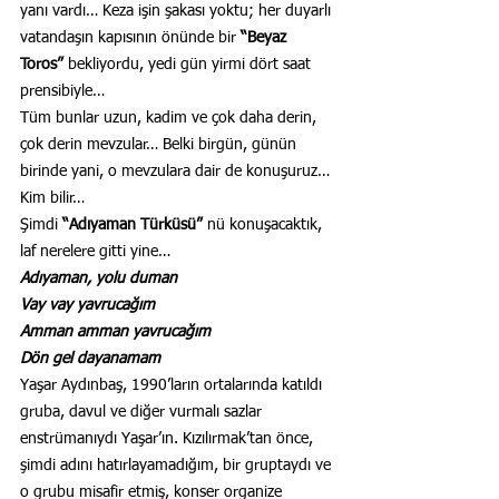
yanı vardı… Keza işin şakası yoktu; her duyarlı 
vatandaşın kapısının önünde bir 
“Beyaz 
Toros”
 bekliyordu, yedi gün yirmi dört saat 
prensibiyle…
Tüm bunlar uzun, kadim ve çok daha derin, 
çok derin mevzular… Belki birgün, günün 
birinde yani, o mevzulara dair de konuşuruz… 
Kim bilir…
Şimdi 
“Adıyaman Türküsü”
 nü konuşacaktık, 
laf nerelere gitti yine…
Adıyaman, yolu duman
Vay vay yavrucağım
Amman amman yavrucağım
Dön gel dayanamam
Yaşar Aydınbaş, 1990’ların ortalarında katıldı 
gruba, davul ve diğer vurmalı sazlar 
enstrümanıydı Yaşar’ın. Kızılırmak’tan önce, 
şimdi adını hatırlayamadığım, bir gruptaydı ve 
o grubu misafir etmiş, konser organize 