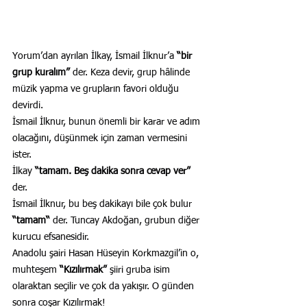
Yorum’dan ayrılan İlkay, İsmail İlknur’a 
“bir 
grup kuralım” 
der. Keza devir, grup hâlinde 
müzik yapma ve grupların favori olduğu 
devirdi.
İsmail İlknur, bunun önemli bir karar ve adım 
olacağını, düşünmek için zaman vermesini 
ister.
İlkay 
“tamam. Beş dakika sonra cevap ver”
der.
İsmail İlknur, bu beş dakikayı bile çok bulur 
“tamam“
 der. Tuncay Akdoğan, grubun diğer 
kurucu efsanesidir.
Anadolu şairi Hasan Hüseyin Korkmazgil’in o, 
muhteşem 
“Kızılırmak”
 şiiri gruba isim 
olaraktan seçilir ve çok da yakışır. O günden 
sonra coşar Kızılırmak!