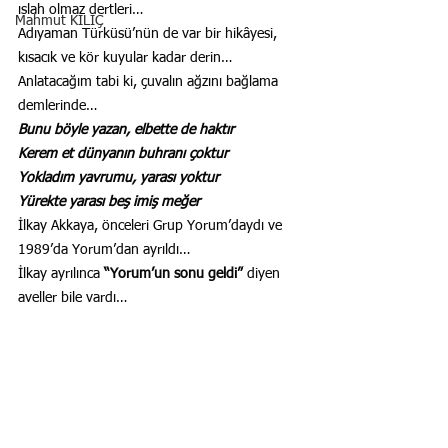
ıslah olmaz dertleri…
Mahmut KILIÇ
Adıyaman Türküsü’nün de var bir hikâyesi, 
kısacık ve kör kuyular kadar derin… 
Anlatacağım tabi ki, çuvalın ağzını bağlama 
demlerinde…
Bunu böyle yazan, elbette de haktır
Kerem et dünyanın buhranı çoktur
Yokladım yavrumu, yarası yoktur
Yürekte yarası beş imiş meğer
İlkay Akkaya, önceleri Grup Yorum’daydı ve 
1989’da Yorum’dan ayrıldı…
İlkay ayrılınca 
“Yorum’un sonu geldi”
 diyen 
aveller bile vardı…