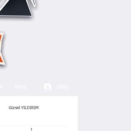
Giriş
er
More
Gürsel YILDIRIM