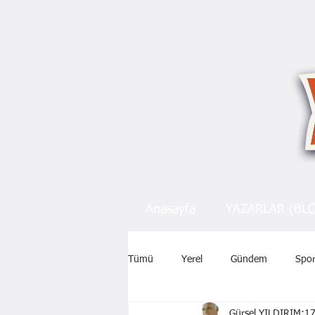
Anasayfa
YAZARLAR (BL
Tümü
Yerel
Gündem
Spo
Gürsel YILDIRIM
17