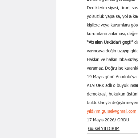
Dediklerim siyasi, ticari, s
yolsuzluk yaparsa, yol arkad
kişilere veya kurumlara göst
kurumların anlaması, değerl
“Atı alan Üsküdar’ı geçti” 
d
varıncaya değin uzayıp gide
Hakkın ve halkın itibarsızla
varamaz. Doğru ise karanlı
19 Mayıs günü Anadolu’ya öz
ATATÜRK adlı o büyük insan
demokrasi, hukukun üstünlüğ
bulduklarıyla değiştirmeyen
yildirim.gursel@gmail.com
17 Mayıs 2026/ ORDU
Gürsel YILDIRIM