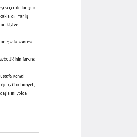
aşı seçer de bir gün 
aklardır. Yanlış 
nu kişi ve 
un çizgisi sonuca 
aybettiğinin farkına 
Mustafa Kemal 
Çağdaş Cumhuriyet, 
aşlarını yolda 