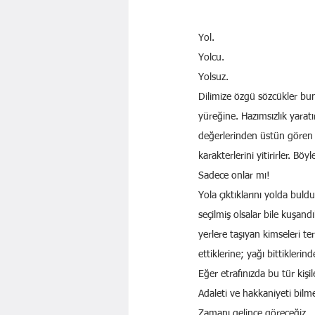
Yol.
Yolcu.
Yolsuz.
Dilimize özgü sözcükler bunl
yüreğine. Hazımsızlık yarat
değerlerinden üstün gören ve
karakterlerini yitirirler. Bö
Sadece onlar mı!
Yola çıktıklarını yolda buld
seçilmiş olsalar bile kuşand
yerlere taşıyan kimseleri te
ettiklerine; yağı bittiklerinde
Eğer etrafınızda bu tür kişil
Adaleti ve hakkaniyeti bilm
Zamanı gelince göreceğiz.