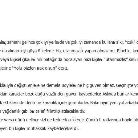
ar, zamanı gelince çok iyi yerlerde ve çok iyi zamanda kullanırız ki, “cuk” d
ır da alınan kişi güya öfkelenir. Ha, utanmazlık yapan olmaz mı! Elbette, k
ya kişisel çıkarlarının batağında bocalayan bazı kişiler “utanmazlık” sınırı
ylelerine “Yolu bizden ırak olsun” deriz.
uklarıyla değiştirenlere ne demeli! Böylelerine hiç güven olmaz. Geçmişte yo
ıkları karakter bozukluğu yüzünden güven kaybederler. Aslında bunlar kendis
rk ettiklerinde derin bir karanlık içine gömülürler. Bakmayın yeni yol arkadaş
 yağdanlık gibi bir tarafı fırlatılıp atılacaklardır.
er varsa günü gelince sizi de terk edeceklerdir. Çünkü fıtratlarında böyle bir 
eyen bu kişiler muhakkak kaybedeceklerdir.