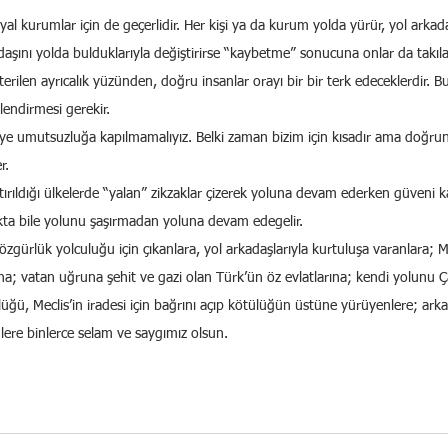
osyal kurumlar için de geçerlidir. Her kişi ya da kurum yolda yürür, yol arkad
aşını yolda bulduklarıyla değiştirirse “kaybetme” sonucuna onlar da takılac
erilen ayrıcalık yüzünden, doğru insanlar orayı bir bir terk edeceklerdir. Bu
endirmesi gerekir.
iye umutsuzluğa kapılmamalıyız. Belki zaman bizim için kısadır ama doğrun
r.
ştırıldığı ülkelerde “yalan” zikzaklar çizerek yoluna devam ederken güveni k
kta bile yolunu şaşırmadan yoluna devam edegelir.
gürlük yolculuğu için çıkanlara, yol arkadaşlarıyla kurtuluşa varanlara; 
a; vatan uğruna şehit ve gazi olan Türk’ün öz evlatlarına; kendi yolunu 
ü, Meclis’in iradesi için bağrını açıp kötülüğün üstüne yürüyenlere; arkad
lere binlerce selam ve saygımız olsun.