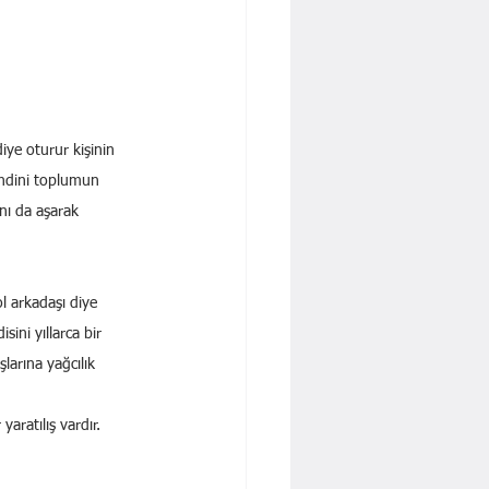
iye oturur kişinin 
endini toplumun 
nı da aşarak 
l arkadaşı diye 
ini yıllarca bir 
larına yağcılık 
yaratılış vardır. 