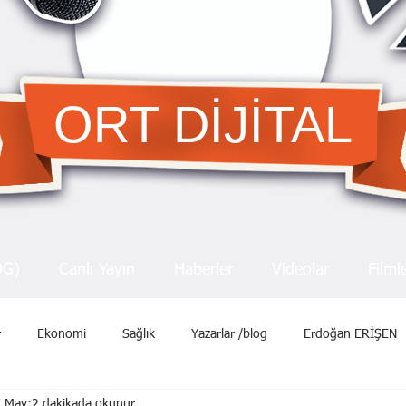
ORT DİJİTAL
OG)
Canlı Yayın
Haberler
Videolar
Filml
r
Ekonomi
Sağlık
Yazarlar /blog
Erdoğan ERİŞEN
 May
2 dakikada okunur