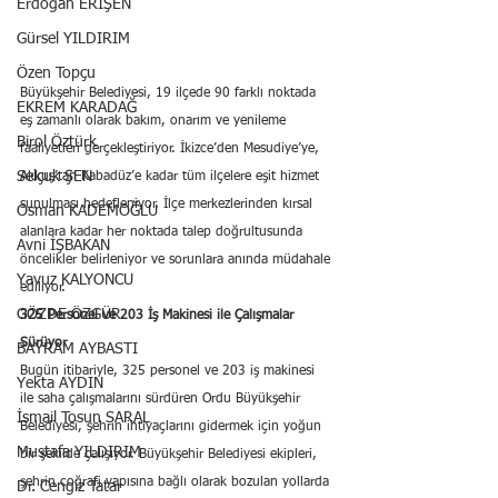
Erdoğan ERİŞEN
Gürsel YILDIRIM
Özen Topçu
Büyükşehir Belediyesi, 19 ilçede 90 farklı noktada 
EKREM KARADAĞ
eş zamanlı olarak bakım, onarım ve yenileme 
Birol Öztürk
faaliyetleri gerçekleştiriyor. İkizce’den Mesudiye’ye, 
Selçuk ŞEN
Akkuş’tan Kabadüz’e kadar tüm ilçelere eşit hizmet 
sunulması hedefleniyor. İlçe merkezlerinden kırsal 
Osman KADEMOĞLU
alanlara kadar her noktada talep doğrultusunda 
Avni İŞBAKAN
öncelikler belirleniyor ve sorunlara anında müdahale 
Yavuz KALYONCU
ediliyor.
GÖZDE ÖZGÜR
325 Personel ve 203 İş Makinesi ile Çalışmalar 
Sürüyor
BAYRAM AYBASTI
Bugün itibariyle, 325 personel ve 203 iş makinesi 
Yekta AYDIN
ile saha çalışmalarını sürdüren Ordu Büyükşehir 
İsmail Tosun SARAL
Belediyesi, şehrin ihtiyaçlarını gidermek için yoğun 
Mustafa YILDIRIM
bir şekilde çalışıyor. Büyükşehir Belediyesi ekipleri, 
şehrin coğrafi yapısına bağlı olarak bozulan yollarda 
Dr. Cengiz Tatar