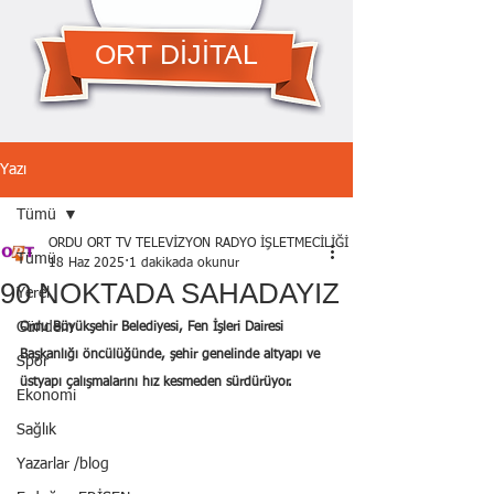
ORT DİJİTAL
Yazı
Tümü
ORDU ORT TV TELEVİZYON RADYO İŞLETMECİLİĞİ A.Ş.
Tümü
18 Haz 2025
1 dakikada okunur
90 NOKTADA SAHADAYIZ
Yerel
Gündem
Ordu Büyükşehir Belediyesi, Fen İşleri Dairesi 
Başkanlığı öncülüğünde, şehir genelinde altyapı ve 
Spor
üstyapı çalışmalarını hız kesmeden sürdürüyor.
Ekonomi
Sağlık
Yazarlar /blog