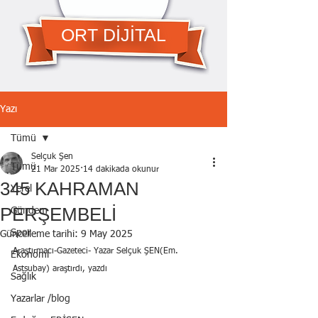
ORT DİJİTAL
Yazı
Tümü
Selçuk Şen
Tümü
21 Mar 2025
14 dakikada okunur
345 KAHRAMAN
Yerel
PERŞEMBELİ
Gündem
Spor
Güncelleme tarihi:
9 May 2025
Araştırmacı-Gazeteci- Yazar Selçuk ŞEN(Em. 
Ekonomi
Astsubay) araştırdı, yazdı
Sağlık
Yazarlar /blog