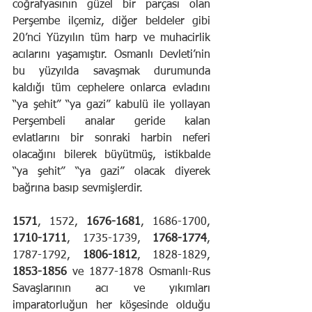
coğrafyasının güzel bir parçası olan 
Perşembe ilçemiz, diğer beldeler gibi 
20’nci Yüzyılın tüm harp ve muhacirlik 
acılarını yaşamıştır. Osmanlı Devleti’nin 
bu yüzyılda savaşmak durumunda 
kaldığı tüm cephelere onlarca evladını 
“ya şehit” “ya gazi” kabulü ile yollayan 
Perşembeli analar geride kalan 
evlatlarını bir sonraki harbin neferi 
olacağını bilerek büyütmüş, istikbalde 
“ya şehit” “ya gazi” olacak diyerek 
bağrına basıp sevmişlerdir.
1571
, 1572, 
1676-1681
, 1686-1700, 
1710-1711
, 1735-1739, 
1768-1774
, 
1787-1792, 
1806-1812
, 1828-1829, 
1853-1856
 ve 1877-1878 Osmanlı-Rus 
Savaşlarının acı ve yıkımları 
imparatorluğun her köşesinde olduğu 