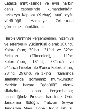
Çatalca mıntıkasında ve aynı harbin 
deniz cephesinde kumandanlığını 
Fırkateyn Kaptanı (Yarbay) Rauf Bey’in 
yürüttüğü Hamidiye Zırhlısında 
görmemiz mümkündür.
Harb-i Ummi’de Perşembelileri, nizamiye 
ve seferberlik yükümlüsü olarak 10’uncu 
Kolordu’nun; 30’ncu, 31’nci ve 32’nci 
Fırkaları (Tümenleri), 11’nci 
Kolordu’nun; 18’inci, 33’üncü ve 
34’üncü Fırkaları ile 9’uncu Kolordu’nun; 
28’inci, 29’uncu ve 17’nci Fırkalarında 
silahaltında görmemiz mümkümdür. 
Mezkûr harpte “gönüllü” olarak 
silahaltına alınan Perşembeliler, 
bahsettiğimiz Fırkalar haricinde Ordu 
Jandarma Bölüğü, Trabzon Seyyar 
Jandarma Alayı, Hopa Hudut Taburu, 