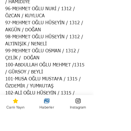
/ HAMİDİYE
96-MEHMET OĞLU NURİ / 1312 / 
ÖZCAN / KUYLUCA
97-MEHMET OĞLU HÜSEYİN / 1312 / 
AKGÜN / DOĞAN
98-MEHMET OĞLU HÜSEYİN / 1312 / 
ALTINIŞIK / NENELİ
99-MEHMET OĞLU OSMAN / 1312 / 
ÇELİK /  DOĞAN
100-ABDULLAH OĞLU MEHMET /1315 
/ GÜRSOY / BEYLİ
101-MUSA OĞLU MUSTAFA / 1315 / 
ÖZDEMİR / YUMRUTAŞ
102-ALİ OĞLU HÜSEYİN / 1315 / 
GÜNDÜZ / ANAÇ
Canlı Yayın
Haberler
Instagram
103-İSMAİL OĞLU MUSTAFA / 1315 / 
DOĞUŞ / MERSİN
104-MEHMET OĞLU DURSUN / 1315 / 
ŞAHİN /  DOĞANLI