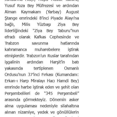
Yusuf Rıza Bey Müfrezesi ve ardından 
Alman Kaymakam (Yarbay) August 
Ştange emrindeki 8’inci Piyade Alayı’na 
bağlı, Milis Yüzbaşı Ziya Bey 
liderliğindeki “Ziya Bey Taburu”nun 
efradı olarak Kafkas Cephesinde ve 
Trabzon savunma hatlarında 
kahramanca muharebelere iştirak 
etmişlerdir. Trabzon’un Ruslar tarafından 
işgalinin ardından Harşit’in batı 
yakasında tertiplenen Osmanlı 
Ordusu’nun 37’inci Fırkası (Kumandanı: 
Erkan-ı Harp Miralayı Hacı Hamdi Bey) 
emrinde harbe iştirak eden ve şehit olan 
Perşembelileri de “345 Perşembeli” 
arasında görmekteyiz. Dönemin asker 
alma uygulaması nedeniyle silahaltına 
alınan nizamiye, yedek ve gönüllülerin 