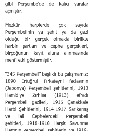
gibi Perşembe’de de kalıcı yaralar 
açmıştır.
Mezkûr harplerde çok sayıda 
Perşembelinin ya şehit ya da gazi 
olduğu bir gerçek olmakla birlikte 
harbin şartları ve cephe gerçekleri, 
birçoğunun kayıt altına alınmasında 
menfi etki göstermiştir.
“345 Perşembeli” başlıklı bu çalışmamız: 
1890 Ertuğrul Fırkateyni faciasının 
(Japonya) Perşembeli şehitlerini, 1913 
Hamidiye Zırhlısı (1913) efradı 
Perşembeli gazileri, 1915 Çanakkale 
Harbi Şehitlerini, 1914-1917 Sarıkamış 
ve Tali Cephelerdeki Perşembeli 
şehitleri, 1918-1918 Harşit Savunma 
Hattının Perşembeli şehitlerini ve 1919-