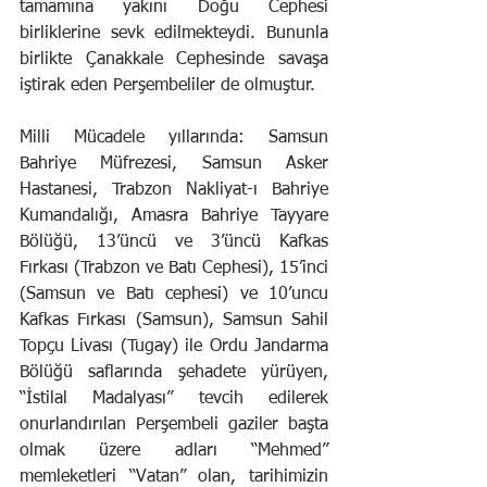
tamamına yakını Doğu Cephesi 
birliklerine sevk edilmekteydi. Bununla 
birlikte Çanakkale Cephesinde savaşa 
iştirak eden Perşembeliler de olmuştur.
Milli Mücadele yıllarında: Samsun 
Bahriye Müfrezesi, Samsun Asker 
Hastanesi, Trabzon Nakliyat-ı Bahriye 
Kumandalığı, Amasra Bahriye Tayyare 
Bölüğü, 13’üncü ve 3’üncü Kafkas 
Fırkası (Trabzon ve Batı Cephesi), 15’inci 
(Samsun ve Batı cephesi) ve 10’uncu 
Kafkas Fırkası (Samsun), Samsun Sahil 
Topçu Livası (Tugay) ile Ordu Jandarma 
Bölüğü saflarında şehadete yürüyen, 
“İstilal Madalyası” tevcih edilerek 
onurlandırılan Perşembeli gaziler başta 
olmak üzere adları “Mehmed” 
memleketleri “Vatan” olan, tarihimizin 