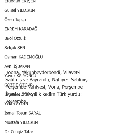
Erdoğan ERİŞEN
Gürsel YILDIRIM
Özen Topçu
EKREM KARADAĞ
Birol Öztürk
Selçuk ŞEN
Osman KADEMOĞLU
Avni İŞBAKAN
Boona, Yakupbeyderbendi, Vilayet-i 
Yavuz KALYONCU
Satılmış ve Bayramlu, Nahiye-i Satılmış, 
GÖZDE ÖZGÜR
Perşembe Nahiyesi, Vona, Perşembe 
İlçesi… 700 yıllık kadim Türk yurdu: 
BAYRAM AYBASTI
Perşembe.
Yekta AYDIN
İsmail Tosun SARAL
Mustafa YILDIRIM
Dr. Cengiz Tatar