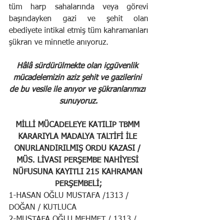
tüm harp sahalarında veya görevi 
başındayken gazi ve şehit olan 
ebediyete intikal etmiş tüm kahramanları 
şükran ve minnetle anıyoruz.
Hâlâ sürdürülmekte olan içgüvenlik 
mücadelemizin aziz şehit ve gazilerini 
de bu vesile ile anıyor ve şükranlarımızı 
sunuyoruz.
MİLLİ MÜCADELEYE KATILIP TBMM 
KARARIYLA MADALYA TALTİFİ İLE 
ONURLANDIRILMIŞ ORDU KAZASI / 
MÜS. LİVASI PERŞEMBE NAHİYESİ 
NÜFUSUNA KAYITLI 215 KAHRAMAN 
PERŞEMBELİ;
1-HASAN OĞLU MUSTAFA /1313 / 
DOĞAN / KUTLUCA
2-MUSTAFA OĞLU MEHMET / 1313 / 