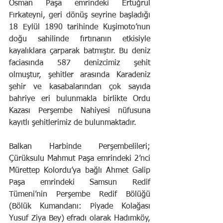
Osman Paşa emrindeki Ertuğrul 
Fırkateyni, geri dönüş seyrine başladığı 
18 Eylül 1890 tarihinde Kuşimoto’nun 
doğu sahilinde fırtınanın etkisiyle 
kayalıklara çarparak batmıştır. Bu deniz 
faciasında 587 denizcimiz şehit 
olmuştur, şehitler arasında Karadeniz 
şehir ve kasabalarından çok sayıda 
bahriye eri bulunmakla birlikte Ordu 
Kazası Perşembe Nahiyesi nüfusuna 
kayıtlı şehitlerimiz de bulunmaktadır.
Balkan Harbinde Perşembelileri; 
Çürüksulu Mahmut Paşa emrindeki 2’nci 
Mürettep Kolordu’ya bağlı Ahmet Galip 
Paşa emrindeki Samsun Redif 
Tümeni’nin Perşembe Redif Bölüğü 
(Bölük Kumandanı: Piyade Kolağası 
Yusuf Ziya Bey) efradı olarak Hadımköy, 