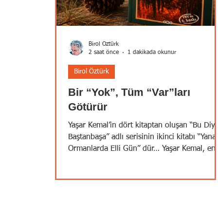
Birol Öztürk
2 saat önce
1 dakikada okunur
Birol Öztürk
Bir “Yok”, Tüm “Var”ları
Götürür
Yaşar Kemal’in dört kitaptan oluşan “Bu Diy
Baştanbaşa” adlı serisinin ikinci kitabı “Yana
Ormanlarda Elli Gün” dür… Yaşar Kemal, en
bir belgesel olan bu seriyi gazetecilik
yıllarındaki seyahat ve gözlemlerine,
araştırmalarına dayanarak edebiyatımıza
kazandırmıştır; tavsiye ederim. “Yanan
Ormanlarda Elli Gün” ormanlarımızı ve orm