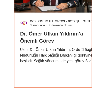
ORDU ORT TV TELEVİZYON RADYO İŞLETMECİLİĞİ A.Ş.
3 saat önce
2 dakikada okunur
Dr. Ömer Ufkun Yıldırım’a
Önemli Görev
Uzm. Dr. Ömer Ufkun Yıldırım, Ordu İl Sağlık
Müdürlüğü Halk Sağlığı Başkanlığı görevine
ar
başladı. Sağlık yönetiminde yeni görev Sağlık
n
yönetimindeki tecrübesi ve sahadaki
fes
birikimiyle tanınan Uzm. Dr. Ömer Ufkun
Yıldırım, Ordu İl Sağlık Müdürlüğü bünyesinde
Halk Sağlığı Başkanı olarak görevine başladı.
Ordu sağlık camiasının yakından tanıdığı
isimlerden olan Uzm. Dr. Ömer Ufkun Yıldırım,
an
yeni göreviyle birlikte koruyucu sağlık