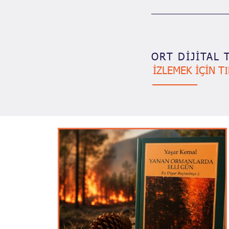
ORT DİJİTAL 
İZLEMEK İÇİN T