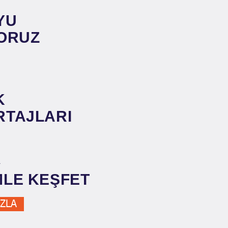
YU
ORUZ
K
TAJLARI
A
MLE KEŞFET
ZLA