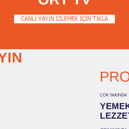
CANLI YAYIN İZLEMEK İÇİN TIKLA
YIN
PR
ÇOK YAKINDA
YEME
LEZZE