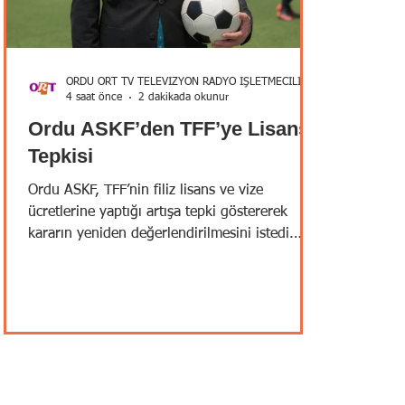
ORDU ORT TV TELEVİZYON RADYO İŞLETMECİLİĞİ A.Ş.
4 saat önce
2 dakikada okunur
Ordu ASKF’den TFF’ye Lisans
Tepkisi
Ordu ASKF, TFF’nin filiz lisans ve vize
ücretlerine yaptığı artışa tepki göstererek
kararın yeniden değerlendirilmesini istedi.
“Artış Amatör Spor Camiasında Endişe
Oluşturdu” Ordu Amatör Spor Kulüpleri
Federasyonu Başkanı Metin Kır tarafından
yapılan kamuoyu açıklamasında, Türkiye
Futbol Federasyonu tarafından 2026-2027
futbol sezonu için açıklanan filiz lisans ve vize
bedellerindeki artışın, Ordu’da faaliyet