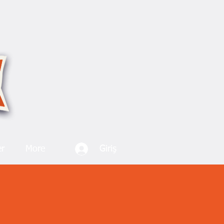
Giriş
er
More