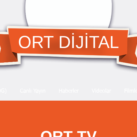
ORT DİJİTAL
OG)
Canlı Yayın
Haberler
Videolar
Filml
ORT TV