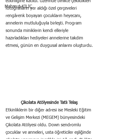
etkinliğine katıldı. Üzerinde birlikte çekildikleri 
Mahmut KILIÇ
fotoğrafların yer aldığı özel çerçeveleri 
rengârenk boyayan çocukların heyecanı, 
annelerin mutluluğuyla birleşti. Program 
sonunda miniklerin kendi elleriyle 
hazırladıkları hediyeleri annelerine takdim 
etmesi, günün en duygusal anlarını oluşturdu.
Çikolata Atölyesinde Tatlı Telaş
Etkinliklerin bir diğer adresi ise Mesleki Eğitim 
ve Gelişim Merkezi (MEGEM) bünyesindeki 
Çikolata Atölyesi oldu. Down sendromlu 
çocuklar ve anneleri, usta öğreticiler eşliğinde 