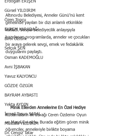
Erdoğan ERİŞEN
Gürsel YILDIRIM
Altınordu Belediyesi, Anneler Günü’nü kent 
Özen Topçu
genelinde yayılan bir dizi anlamlı etkinlikle 
EKREM KARADAĞ
kutladı. Sosyal belediyecilik anlayışıyla 
hazırlanan programlarda, anneler ve çocukları 
Birol Öztürk
bir araya gelerek sevgi, emek ve fedakârlık 
Selçuk ŞEN
duygularını paylaştı.
Osman KADEMOĞLU
Avni İŞBAKAN
Yavuz KALYONCU
GÖZDE ÖZGÜR
BAYRAM AYBASTI
Yekta AYDIN
Minik Ellerden Annelerine En Özel Hediye
İsmail Tosun SARAL
Kutlamaların ilk durağı Ceren Özdemir Oyun 
ve Masal Evi oldu. Burada eğitim gören minik 
Mustafa YILDIRIM
öğrenciler, anneleriyle birlikte boyama 
Dr. Cengiz Tatar