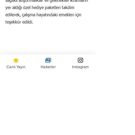
sağlıklı atıştırmalıklar ve geleneksel ikramların 
yer aldığı özel hediye paketleri takdim 
edilerek, çalışma hayatındaki emekleri için 
teşekkür edildi.
Canlı Yayın
Haberler
Instagram
Hepsini Gör
Son Yazılar