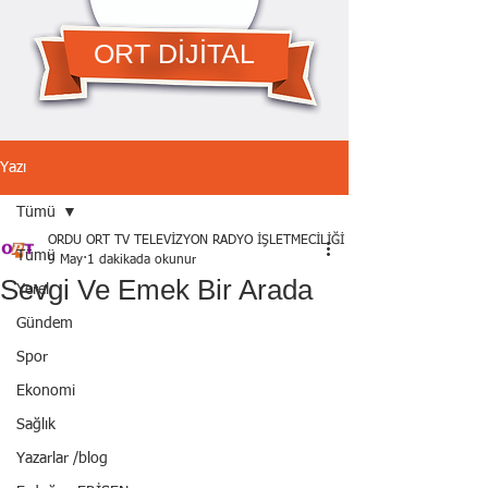
ORT DİJİTAL
Yazı
Tümü
ORDU ORT TV TELEVİZYON RADYO İŞLETMECİLİĞİ A.Ş.
Tümü
9 May
1 dakikada okunur
Sevgi Ve Emek Bir Arada
Yerel
Gündem
Spor
Ekonomi
Sağlık
Yazarlar /blog