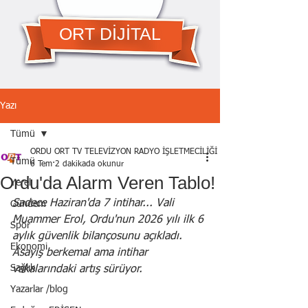
ORT DİJİTAL
Yazı
Tümü
ORDU ORT TV TELEVİZYON RADYO İŞLETMECİLİĞİ A.Ş.
Tümü
6 Tem
2 dakikada okunur
Ordu'da Alarm Veren Tablo!
Yerel
Sadece Haziran'da 7 intihar... Vali 
Gündem
Muammer Erol, Ordu'nun 2026 yılı ilk 6 
Spor
aylık güvenlik bilançosunu açıkladı. 
Ekonomi
Asayiş berkemal ama intihar 
Sağlık
vakalarındaki artış sürüyor.
Yazarlar /blog