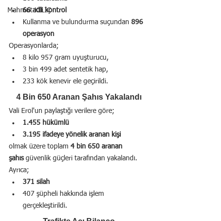
Mahmut KILIÇ
66 adli kontrol
Kullanma ve bulundurma suçundan 
896 
operasyon
Operasyonlarda;
8 kilo 957 gram uyuşturucu,
3 bin 499 adet sentetik hap,
233 kök kenevir ele geçirildi.
4 Bin 650 Aranan Şahıs Yakalandı
Vali Erol'un paylaştığı verilere göre;
1.455 hükümlü
3.195 ifadeye yönelik aranan kişi
olmak üzere toplam 
4 bin 650 aranan 
şahıs
 güvenlik güçleri tarafından yakalandı.
Ayrıca;
371 silah
407 şüpheli hakkında işlem 
gerçekleştirildi.