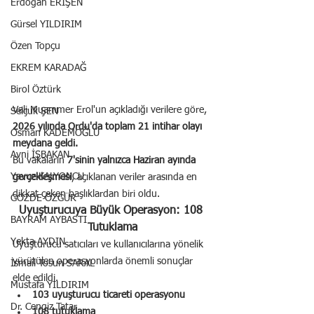
Erdoğan ERİŞEN
Gürsel YILDIRIM
Özen Topçu
EKREM KARADAĞ
Birol Öztürk
Vali Muammer Erol'un açıkladığı verilere göre, 
Selçuk ŞEN
2026 yılında Ordu'da toplam 21 intihar olayı 
Osman KADEMOĞLU
meydana geldi.
Avni İŞBAKAN
Bu vakaların 
7'sinin yalnızca Haziran ayında 
Yavuz KALYONCU
gerçekleşmesi
, açıklanan veriler arasında en 
dikkat çeken başlıklardan biri oldu.
GÖZDE ÖZGÜR
Uyuşturucuya Büyük Operasyon: 108 
BAYRAM AYBASTI
Tutuklama
Yekta AYDIN
Uyuşturucu satıcıları ve kullanıcılarına yönelik 
yürütülen operasyonlarda önemli sonuçlar 
İsmail Tosun SARAL
elde edildi.
Mustafa YILDIRIM
103 uyuşturucu ticareti operasyonu
Dr. Cengiz Tatar
108 tutuklama