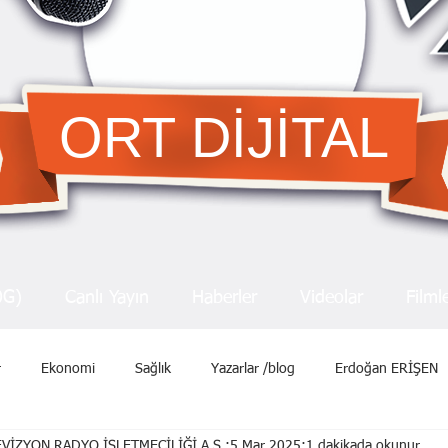
ORT DİJİTAL
OG)
Canlı Yayın
Haberler
Videolar
Filml
r
Ekonomi
Sağlık
Yazarlar /blog
Erdoğan ERİŞEN
VİZYON RADYO İŞLETMECİLİĞİ A.Ş.
5 Mar 2025
1 dakikada okunur