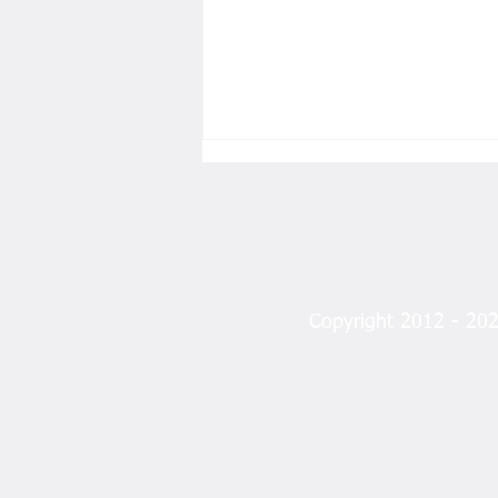
Copyright 2012 - 2023
610 Bin Çocuk Adli İşlem
Gördü: Şanlıtürk’ten Çarpıcı
Uyarı!