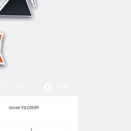
Giriş
er
More
Gürsel YILDIRIM