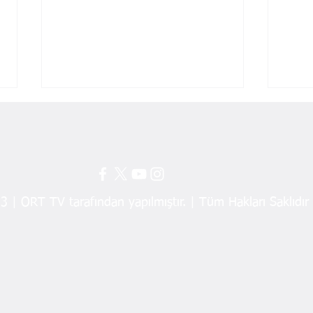
 | ORT TV tarafından yapılmıştır. | Tüm Hakları Saklıdır
“Sorun Değil, Çözüm Takvimi
Mecl
Konuşalım”
“Ayba