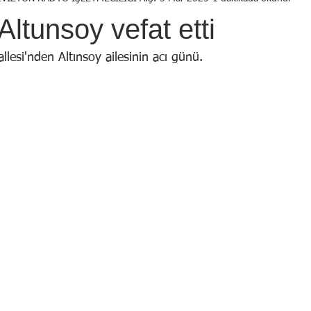
Birol Öztürk
Selçuk ŞEN
Osman KADEMOĞLU
Avni
Altunsoy vefat etti
STI
Yekta AYDIN
İsmail Tosun SARAL
Mustafa YILDIRIM
llesi'nden Altınsoy ailesinin acı günü.