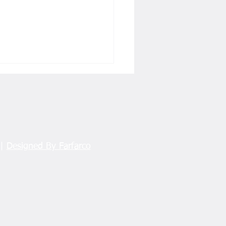
 |
Designed By Farfarco
is’te Yürek Burkan
stılı Salih” Hikayesi