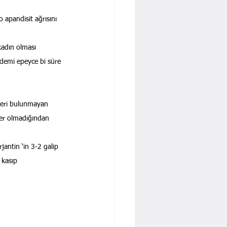
 apandisit ağrısını 
kadın olması 
emi epeyce bi süre 
meri bulunmayan 
ler olmadığından 
antin ‘in 3-2 galip 
kasıp 