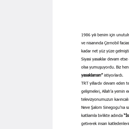
1986 yılı benim için unutul
ve nisanında Çernobil facia
kadar net yüz yüze gelmiştik
Siyasi yasaklar devam etse 
olsa yumuşuyordu. Biz hen
yasaklansın”
 istiyorlardı.
TRT yıllardır devam eden te
gelişmeleri, Allah’a yemin e
televizyonumuzun karıncalı g
Neve Şalom Sinegogu’na sabah
katliamla birlikte adında 
“İ
getirerek insan katledenleri