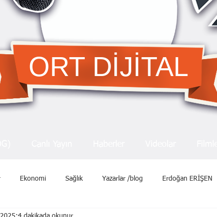
ORT DİJİTAL
OG)
Canlı Yayın
Haberler
Videolar
Filml
r
Ekonomi
Sağlık
Yazarlar /blog
Erdoğan ERİŞEN
 2025
4 dakikada okunur