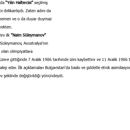
da 
“Yılın Haltercisi” 
seçilmiş 
 bi delikanlıydı. Zaten adını da 
hemen ve o da duyar duymaz 
rekten.
ı ilk 
”Naim Süleymanov“ 
Süleymanov, Avustralya‘nın 
olan olimpiyatlara 
zere gittiğinde 7 Aralık 1986 tarihinde izini kaybettirir ve 11 Aralık 1986 
 talep eder. İlk açıklamaları Bulgaristan‘da baskı ve şiddetle etnik asimilasy
şeklinde değiştirildiği yönündeydi.