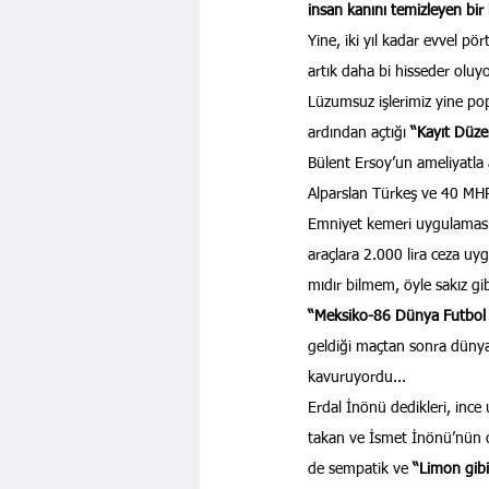
insan kanını temizleyen bir 
Yine, iki yıl kadar evvel p
artık daha bi hisseder oluy
Lüzumsuz işlerimiz yine pop
ardından açtığı 
“Kayıt Düze
Bülent Ersoy’un ameliyatla
Alparslan Türkeş ve 40 MHP
Emniyet kemeri uygulaması
araçlara 2.000 lira ceza uy
mıdır bilmem, öyle sakız gi
“Meksiko-86 Dünya Futbol
geldiği maçtan sonra düny
kavuruyordu...
Erdal İnönü dedikleri, ince 
takan ve İsmet İnönü’nün 
de sempatik ve 
“Limon gibi