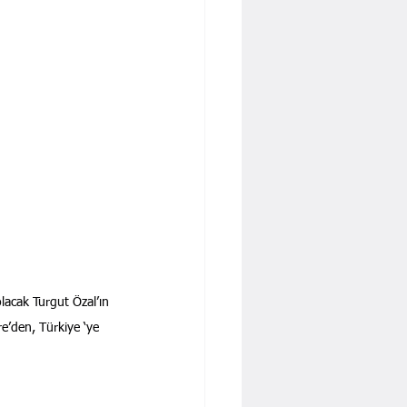
acak Turgut Özal’ın 
re’den, Türkiye ‘ye 