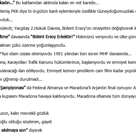
kadın...”
 Bu katliamdan aklımda kalan en net karedir...
örtlemiş PKK diye bi örgütün kanlı eylemleriyle özellikle Güneydoğumuzdaki o
orduk...
ülerdi; Yargıtay 2.Hukuk Dairesi, Bülent Ersoy’un cinsiyetini değiştirerek 
ltme” 
davasında 
“Bülent Ersoy Erkektir!” 
Hükmünü veriyordu ve ülke günd
 alınan çükü üzerine yoğunlaşıyordu.
’liye idam cezası isteniyordu 1981 yılından beri süren MHP davasında...
na, Karayolları Trafik Kanunu hükümlerince, başlanıyordu ve emniyet ke
gulanacağı ilan ediliyordu. Emniyet kemeri şimdilerin cam filmi kadar popü
bi çiğnenip durulmadı...
 Şampiyonası”
 da Federal Almanya ve Maradona’lı Arjantin final oynuyor Arj
a kupasını Maradona havaya kaldırıyordu. Maradona efsanesi tüm dünyayı 
uzun, kalın mercekli gözlük 
oğlu olduğu söylenen, gayet 
 sıkılmaya son”
 diyerek 