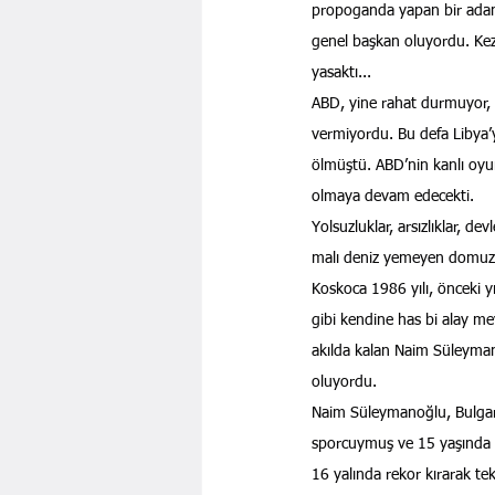
propoganda yapan bir adam 
genel başkan oluyordu. Kez
yasaktı...
ABD, yine rahat durmuyor,
vermiyordu. Bu defa Libya’
ölmüştü. ABD’nin kanlı oyun
olmaya devam edecekti.
Yolsuzluklar, arsızlıklar, dev
malı deniz yemeyen domuz 
Koskoca 1986 yılı, önceki yı
gibi kendine has bi alay me
akılda kalan Naim Süleymano
oluyordu.
Naim Süleymanoğlu, Bulgaris
sporcuymuş ve 15 yaşında
16 yalında rekor kırarak t