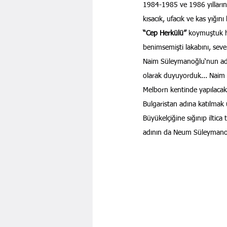
1984-1985 ve 1986 yılların
kısacık, ufacık ve kas yığını
“Cep Herkülü” 
koymuştuk 
benimsemişti lakabını, seve
Naim Süleymanoğlu‘nun adın
olarak duyuyorduk... Naim 
Melborn kentinde yapılacak 
Bulgaristan adına katılmak ü
Büyükelçiğine sığınıp iltica
adının da Neum Süleymanov 