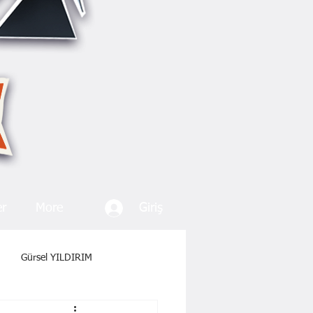
Giriş
er
More
Gürsel YILDIRIM