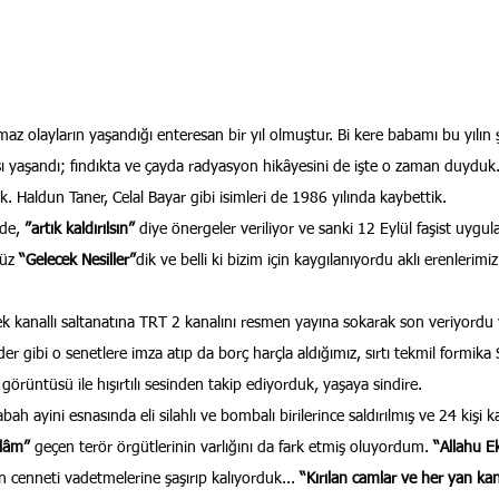
maz olayların yaşandığı enteresan bir yıl olmuştur. Bi kere babamı bu yılın
sı yaşandı; fındıkta ve çayda radyasyon hikâyesini de işte o zaman duyduk.
. Haldun Taner, Celal Bayar gibi isimleri de 1986 yılında kaybettik.
de, 
”artık kaldırılsın”
 diye önergeler veriliyor ve sanki 12 Eylül faşist uygul
üz 
“Gelecek Nesiller”
dik ve belli ki bizim için kaygılanıyordu aklı erenlerimiz
k kanallı saltanatına TRT 2 kanalını resmen yayına sokarak son veriyordu 
der gibi o senetlere imza atıp da borç harçla aldığımız, sırtı tekmil formik
örüntüsü ile hışırtılı sesinden takip ediyorduk, yaşaya sindire.
 ayini esnasında eli silahlı ve bombalı birilerince saldırılmış ve 24 kişi ka
slâm”
 geçen terör örgütlerinin varlığını da fark etmiş oluyordum. 
“Allahu E
n cenneti vadetmelerine şaşırıp kalıyorduk... 
“Kırılan camlar ve her yan ka