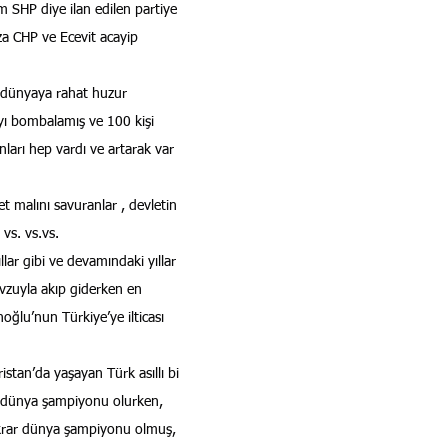
SHP diye ilan edilen partiye 
a CHP ve Ecevit acayip 
 dünyaya rahat huzur 
yı bombalamış ve 100 kişi 
ları hep vardı ve artarak var 
let malını savuranlar , devletin 
vs. vs.vs.
llar gibi ve devamındaki yıllar 
vzuyla akıp giderken en 
ğlu’nun Türkiye’ye ilticası 
tan’da yaşayan Türk asıllı bi 
 dünya şampiyonu olurken, 
ekrar dünya şampiyonu olmuş, 