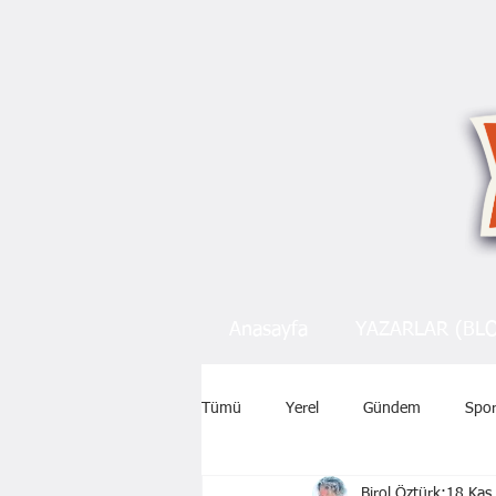
Anasayfa
YAZARLAR (BL
Tümü
Yerel
Gündem
Spo
Birol Öztürk
18 Kas