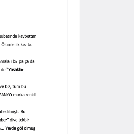
 şubatında kaybettim 
 Ölümle ilk kez bu 
amaları bir parça da 
 de 
“Yasaklar 
ve biz, tüm bu 
a SANYO marka renkli 
tledilmişti. Bu 
kber” 
diye tekbir 
n... Yerde göl olmuş 