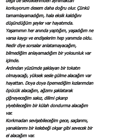
değil de sevdiklerimden ayrılmaktan 
korkuyorum desem daha doğru olur. Çünkü 
tamamlayamadığım, hala eksik kaldığını 
düşündüğüm şeyler var hayatımda.
Yaşamımın her anında yaptığım, yaşadığım ne 
varsa kaygı ve endişelerim hep yanımda oldu. 
Nedir diye sorsalar anlatamayacağım, 
bilmediğim anlayamadığım bir yoksunluk var 
içimde.
Ardından yüzümde şaklayan bir tokatın 
olmayacağı, yüksek sesle gülme alacağım var 
hayattan. Doya doya öpemediğim kızlarımdan 
öpücük alacağım, ağzımı şaklatarak 
çiğneyeceğim sakız, dilimi çıkarıp 
yiyebileceğim bir külah dondurma alacağım 
var.
Korkmadan sevişebileceğim gece, saçlarımı, 
yanaklarımı bir kelebeği okşar gibi sevecek bir 
el alacağım var.