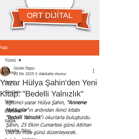
ORT DİJİTAL
Yazı
Tümü
Gözde Özgür
Tümü
20 Eki 2025
2 dakikada okunur
Yazar Hülya Şahin'den Yeni
Yerel
Kitap: "Bedelli Yalnızlık"
Gündem
Spor
Eğitimci-yazar Hülya Şahin,
 "Anneme 
Mektuplar"
ın
ardından ikinci kitabı 
Ekonomi
"Bedelli Yalnızlık"
ı okurlarla buluşturdu. 
Sağlık
Şahin, 25 Ekim Cumartesi günü Atlıhan 
Yazarlar /blog
Otel'de imza günü düzenleyecek.