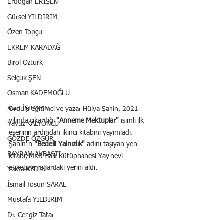
Erdoğan ERİŞEN
Gürsel YILDIRIM
Özen Topçu
EKREM KARADAĞ
Birol Öztürk
Selçuk ŞEN
Osman KADEMOĞLU
Avni İŞBAKAN
Ordulu eğitimci ve yazar Hülya Şahin, 2021 
yılında çıkardığı 
"Anneme Mektuplar"
 isimli ilk 
Yavuz KALYONCU
eserinin ardından ikinci kitabını yayımladı. 
GÖZDE ÖZGÜR
Şahin'in 
"Bedelli Yalnızlık"
 adını taşıyan yeni 
BAYRAM AYBASTI
kitabı, MKB Halk Kütüphanesi Yayınevi 
etiketiyle raflardaki yerini aldı.
Yekta AYDIN
İsmail Tosun SARAL
Mustafa YILDIRIM
Dr. Cengiz Tatar