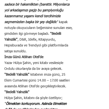
sadece bir hakemlikten (barettir. Milyonlarca 
yol arkadaşımızı geçip bu şampiyonluğu 
kazanmamız yaşamı kendi tercihimizle 
seçmemizden başka bir şey değildir.
”
 kapak 
notuyla okuyucuların beğenisine sunulan eser, 
şimdiden ilgi görmeye başladı. 
"Bedelli 
Yalnızlık"
, D&R, Idefix, Kitapyurdu, 
Hepsiburada ve Trendyol gibi platformlarda 
satışa sunuldu.
İmza Günü Atlıhan Otel’de
Yazar Hülya Şahin, yeni kitabı vesilesiyle 
Ordulu okurlarıyla da bir araya gelecek. 
"Bedelli Yalnızlık"
 kitabının imza günü, 25 
Ekim Cumartesi günü 14.00 – 17.00 saatleri 
arasında Atlıhan Otel’de gerçekleştirilecek.
"Bedelli Yalnızlık"
Hülya Şahin, kitabını da şöyle özetliyor;
“
Ölmekten korkuyorum. Aslında ölmekten 