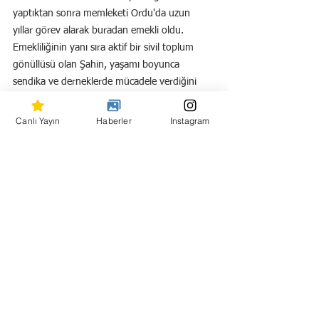
yaptıktan sonra memleketi Ordu'da uzun 
yıllar görev alarak buradan emekli oldu. 
Emekliliğinin yanı sıra aktif bir sivil toplum 
gönüllüsü olan Şahin, yaşamı boyunca 
sendika ve derneklerde mücadele verdiğini 
belirterek, kendini 
"çevreci, Atatürkçü ve 
insan hakları için mücadele eden biri" 
olarak 
Canlı Yayın
Haberler
Instagram
tanımlamaktadır.