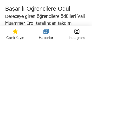
Başarılı Öğrencilere Ödül
Dereceye giren öğrencilere ödülleri Vali 
Muammer Erol tarafından takdim 
edilirken, il birincilerine 7 bin 500 TL 
ödül verildi. Vali Erol, öğrencileri tebrik 
Canlı Yayın
Haberler
Instagram
ederek başarılarının devamını diledi.
Hepsini Gör
Son Yazılar