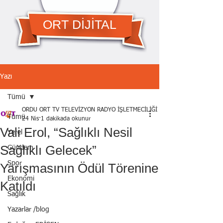
ORT DİJİTAL
Yazı
Tümü
ORDU ORT TV TELEVİZYON RADYO İŞLETMECİLİĞİ A.Ş.
Tümü
24 Nis
1 dakikada okunur
Vali Erol, “Sağlıklı Nesil
Yerel
Sağlıklı Gelecek”
Gündem
Spor
Yarışmasının Ödül Törenine
Ekonomi
Katıldı
Sağlık
Yazarlar /blog