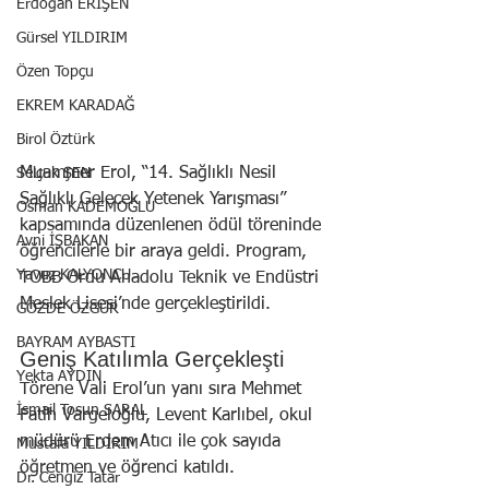
Erdoğan ERİŞEN
Gürsel YILDIRIM
Özen Topçu
EKREM KARADAĞ
Birol Öztürk
Muammer Erol, “14. Sağlıklı Nesil 
Selçuk ŞEN
Sağlıklı Gelecek Yetenek Yarışması” 
Osman KADEMOĞLU
kapsamında düzenlenen ödül töreninde 
Avni İŞBAKAN
öğrencilerle bir araya geldi. Program, 
Yavuz KALYONCU
TOBB Ordu Anadolu Teknik ve Endüstri 
Meslek Lisesi’nde gerçekleştirildi.
GÖZDE ÖZGÜR
BAYRAM AYBASTI
Geniş Katılımla Gerçekleşti
Yekta AYDIN
Törene Vali Erol’un yanı sıra Mehmet 
İsmail Tosun SARAL
Fatih Vargeloğlu, Levent Karlıbel, okul 
müdürü Erdem Atıcı ile çok sayıda 
Mustafa YILDIRIM
öğretmen ve öğrenci katıldı.
Dr. Cengiz Tatar