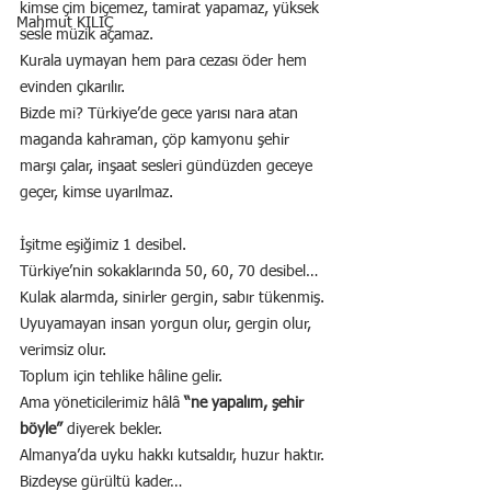
kimse çim biçemez, tamirat yapamaz, yüksek 
Mahmut KILIÇ
sesle müzik açamaz.
Kurala uymayan hem para cezası öder hem 
evinden çıkarılır.
Bizde mi? Türkiye’de gece yarısı nara atan 
maganda kahraman, çöp kamyonu şehir 
marşı çalar, inşaat sesleri gündüzden geceye 
geçer, kimse uyarılmaz.
İşitme eşiğimiz 1 desibel.
Türkiye’nin sokaklarında 50, 60, 70 desibel… 
Kulak alarmda, sinirler gergin, sabır tükenmiş.
Uyuyamayan insan yorgun olur, gergin olur, 
verimsiz olur.
Toplum için tehlike hâline gelir.
Ama yöneticilerimiz hâlâ 
“ne yapalım, şehir 
böyle” 
diyerek bekler.
Almanya’da uyku hakkı kutsaldır, huzur haktır.
Bizdeyse gürültü kader…