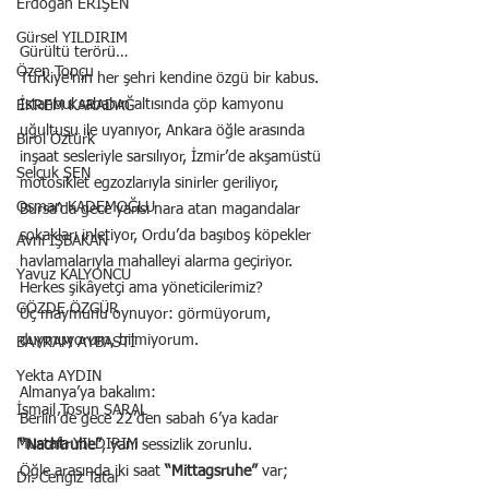
Erdoğan ERİŞEN
Gürsel YILDIRIM
Gürültü terörü…
Özen Topçu
Türkiye’nin her şehri kendine özgü bir kabus. 
İstanbul sabahın altısında çöp kamyonu 
EKREM KARADAĞ
uğultusu ile uyanıyor, Ankara öğle arasında 
Birol Öztürk
inşaat sesleriyle sarsılıyor, İzmir’de akşamüstü 
Selçuk ŞEN
motosiklet egzozlarıyla sinirler geriliyor, 
Osman KADEMOĞLU
Bursa’da gece yarısı nara atan magandalar 
sokakları inletiyor, Ordu’da başıboş köpekler 
Avni İŞBAKAN
havlamalarıyla mahalleyi alarma geçiriyor.
Yavuz KALYONCU
Herkes şikâyetçi ama yöneticilerimiz?
GÖZDE ÖZGÜR
Üç maymunu oynuyor: görmüyorum, 
duymuyorum, bilmiyorum.
BAYRAM AYBASTI
Yekta AYDIN
Almanya’ya bakalım:
İsmail Tosun SARAL
Berlin’de gece 22’den sabah 6’ya kadar 
Mustafa YILDIRIM
“Nachtruhe”
, yani sessizlik zorunlu.
Öğle arasında iki saat 
“Mittagsruhe”
 var; 
Dr. Cengiz Tatar