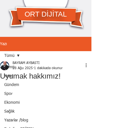
ORT DİJİTAL
Yazı
Tümü
BAYRAM AYBASTI
Tümü
28 Ağu 2025
1 dakikada okunur
Uyumak hakkımız!
Yerel
Gündem
Spor
Ekonomi
Sağlık
Yazarlar /blog