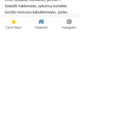
Sessizlik hakkımızdır, uykumuz kutsaldır.
Gürültü terörünü kabullenmeyin; çünkü 
susarsak, toplumun sabrı da, sağlığı da, 
geleceği de susturulur.
Canlı Yayın
Haberler
Instagram
BAYRAM AYBASTI
Hepsini Gör
Son Yazılar