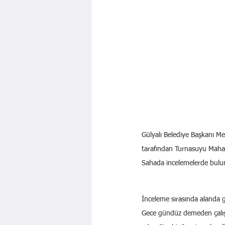
Gülyalı Belediye Başkanı Med
tarafından Turnasuyu Mahall
Sahada incelemelerde buluna
İnceleme sırasında alanda g
Gece gündüz demeden çalış