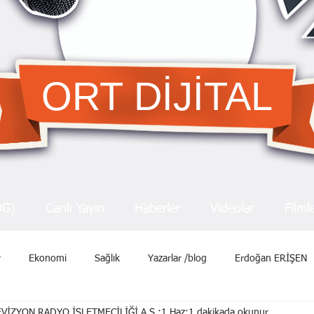
ORT DİJİTAL
OG)
Canlı Yayın
Haberler
Videolar
Filml
r
Ekonomi
Sağlık
Yazarlar /blog
Erdoğan ERİŞEN
VİZYON RADYO İŞLETMECİLİĞİ A.Ş.
1 Haz
1 dakikada okunur