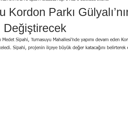
Birol Öztürk
Selçuk ŞEN
Osman KADEMOĞLU
Avni
u Kordon Parkı Gülyalı’nı
STI
Yekta AYDIN
İsmail Tosun SARAL
Mustafa YILDIRIM
 Değiştirecek
nı Medet Sipahi, Turnasuyu Mahallesi’nde yapımı devam eden Kor
celedi. Sipahi, projenin ilçeye büyük değer katacağını belirterek