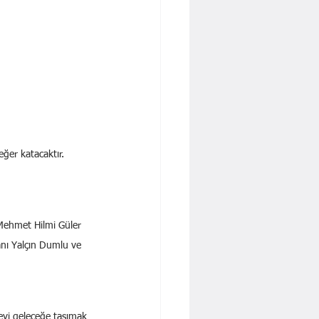
ğer katacaktır. 
Mehmet Hilmi Güler 
anı Yalçın Dumlu ve 
çeyi geleceğe taşımak 