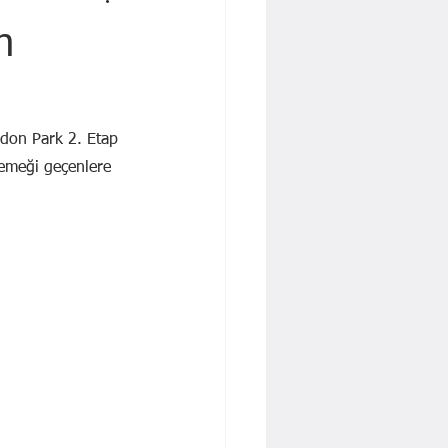
 İŞBAKAN
Yavuz KALYONCU
n
Dr. Cengiz Tatar
don Park 2. Etap 
 emeği geçenlere 