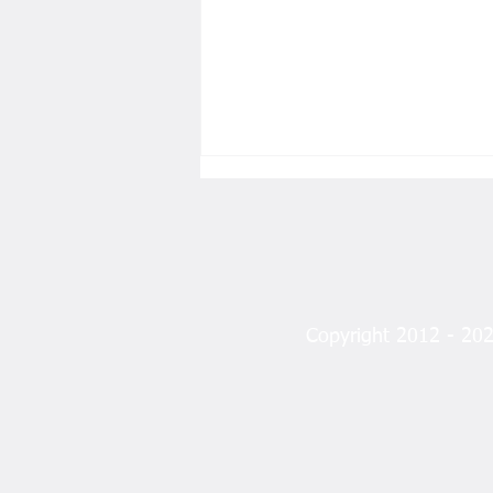
Copyright 2012 - 2023
Arzhane İçin Yolun Sonu!
Mahkeme Yıkımın Önünü
Açtı!