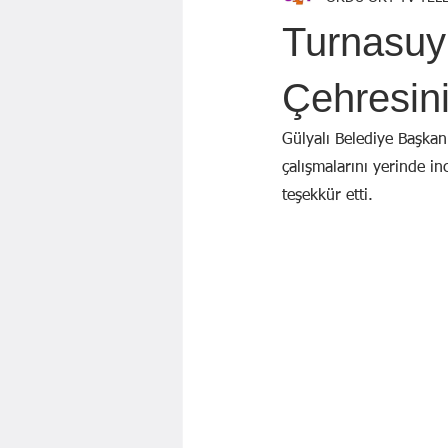
Özen Topçu
EKREM KARADAĞ
Turnasuy
GÖZDE ÖZGÜR
BAYRAM AYBA
Çehresini
Gülyalı Belediye Başka
Mahmut KILIÇ
çalışmalarını yerinde in
teşekkür etti.