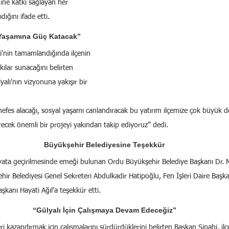
ğine katkı sağlayan her 
ığını ifade etti.
 Yaşamına Güç Katacak”
i'nin tamamlandığında ilçenin 
ılar sunacağını belirten 
alı'nın vizyonuna yakışır bir 
nefes alacağı, sosyal yaşamı canlandıracak bu yatırım ilçemize çok büyük de
irecek önemli bir projeyi yakından takip ediyoruz” dedi.
Büyükşehir Belediyesine Teşekkür
yata geçirilmesinde emeği bulunan Ordu Büyükşehir Belediye Başkanı Dr. 
ir Belediyesi Genel Sekreteri Abdulkadir Hatipoğlu, Fen İşleri Daire Başk
şkanı Hayati Ağıl’a teşekkür etti.
“Gülyalı İçin Çalışmaya Devam Edeceğiz”
ri kazandırmak için çalışmalarını sürdürdüklerini belirten Başkan Sipahi, il