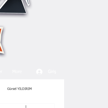
Giriş
er
More
Gürsel YILDIRIM