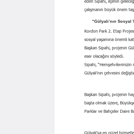
eden Sipahi, ilçenin gelece
çalışmanın büyük önem taşıd
“Gülyalı’nın Sosyal
Kordon Park 2. Etap Projes
sosyal yaşamına önemli katk
Başkan Sipahi, projenin Güly
eser olacağını söyledi.
Sipahi, “Hemşehrilerimizin 
Gülyalı’nın çehresini değişt
Başkan Sipahi, projenin ha
başta olmak üzere, Büyükşeh
Parklar ve Bahçeler Daire Ba
Gülyalı’ya en güzel hizmetle