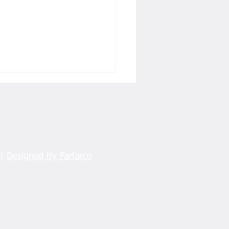
k ve Vicdan
 |
Designed By Farfarco