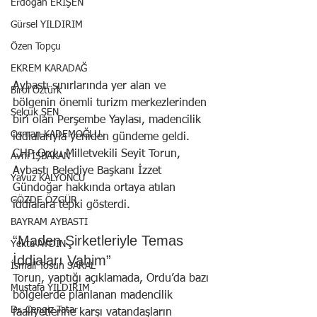
Erdoğan ERİŞEN
Gürsel YILDIRIM
Özen Topçu
EKREM KARADAĞ
Aybastı sınırlarında yer alan ve 
Birol Öztürk
bölgenin önemli turizm merkezlerinden 
Selçuk ŞEN
biri olan Perşembe Yaylası, madencilik 
Osman KADEMOĞLU
iddialarıyla yeniden gündeme geldi. 
CHP Ordu Milletvekili Seyit Torun, 
Avni İŞBAKAN
Aybastı Belediye Başkanı İzzet 
Yavuz KALYONCU
Gündoğar hakkında ortaya atılan 
GÖZDE ÖZGÜR
iddialara tepki gösterdi.
BAYRAM AYBASTI
“Maden Şirketleriyle Temas 
Yekta AYDIN
İddiaları Vahim”
İsmail Tosun SARAL
Torun, yaptığı açıklamada, Ordu’da bazı 
Mustafa YILDIRIM
bölgelerde planlanan madencilik 
Dr. Cengiz Tatar
faaliyetlerine karşı vatandaşların 