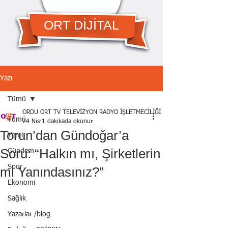
ORT DİJİTAL
Yazı
Tümü
ORDU ORT TV TELEVİZYON RADYO İŞLETMECİLİĞİ A.Ş.
Tümü
24 Nis
1 dakikada okunur
Torun’dan Gündoğar’a
Yerel
Soru: “Halkın mı, Şirketlerin
Gündem
Spor
mi Yanındasınız?”
Ekonomi
Sağlık
Yazarlar /blog