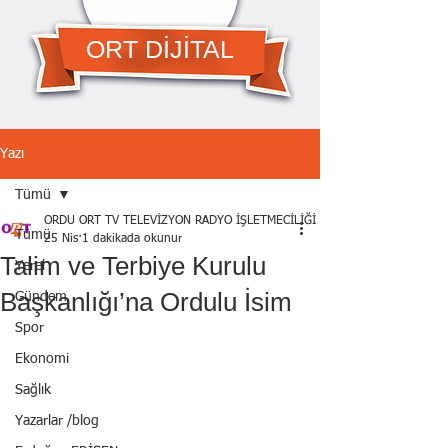
ORT DİJİTAL
Yazı
Tümü
ORDU ORT TV TELEVİZYON RADYO İŞLETMECİLİĞİ A.Ş.
Tümü
25 Nis
1 dakikada okunur
Talim ve Terbiye Kurulu
Yerel
Başkanlığı’na Ordulu İsim
Gündem
Spor
Ekonomi
Sağlık
Yazarlar /blog