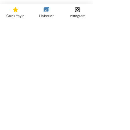
Hepsini Gör
Son Yazılar
Canlı Yayın
Haberler
Instagram
Copyright
2012 - 2023
| ORT TV