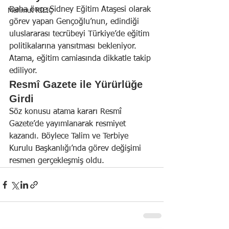
Daha önce Sidney Eğitim Ataşesi olarak 
Mahmut KILIÇ
görev yapan Gençoğlu’nun, edindiği 
uluslararası tecrübeyi Türkiye’de eğitim 
politikalarına yansıtması bekleniyor. 
Atama, eğitim camiasında dikkatle takip 
ediliyor.
Resmî Gazete ile Yürürlüğe 
Girdi
Söz konusu atama kararı Resmî 
Gazete’de yayımlanarak resmiyet 
kazandı. Böylece Talim ve Terbiye 
Kurulu Başkanlığı’nda görev değişimi 
resmen gerçekleşmiş oldu.