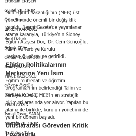
Erdoğan ERİŞEN
Gürsel YILDIRIM
Millî Eğitim Bakanlığı’nın (MEB) üst 
Özen Topçu
yönetiminde önemli bir değişiklik 
yapıldı. Resmî Gazete’de yayımlanan 
EKREM KARADAĞ
atama kararıyla, Türkiye’nin Sidney 
Birol Öztürk
Eğitim Ataşesi Doç. Dr. Cem Gençoğlu, 
Selçuk ŞEN
Talim ve Terbiye Kurulu 
Başkanlığı görevine getirildi.
Osman KADEMOĞLU
Eğitim Politikalarının 
Avni İŞBAKAN
Merkezine Yeni İsim
Yavuz KALYONCU
Eğitim müfredatı ve öğretim 
GÖZDE ÖZGÜR
programlarının belirlendiği Talim ve 
BAYRAM AYBASTI
Terbiye Kurulu, MEB’in en stratejik 
birimleri arasında yer alıyor. Yapılan bu 
Yekta AYDIN
atama ile birlikte, kurulun yönetiminde 
İsmail Tosun SARAL
yeni bir dönem başladı.
Mustafa YILDIRIM
Uluslararası Görevden Kritik 
Pozisyona
Dr. Cengiz Tatar