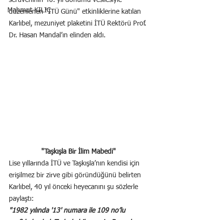
serüveninin 40. yıl dönümü vesilesiyle 
Mahmut KILIÇ
düzenlenen "İTÜ Günü" etkinliklerine katılan 
Karlıbel, mezuniyet plaketini İTÜ Rektörü Prof. 
Dr. Hasan Mandal’ın elinden aldı.
"Taşkışla Bir İlim Mabedi"
Lise yıllarında İTÜ ve Taşkışla’nın kendisi için 
erişilmez bir zirve gibi göründüğünü belirten 
Karlıbel, 40 yıl önceki heyecanını şu sözlerle 
paylaştı:
"1982 yılında '13' numara ile 109 no’lu 