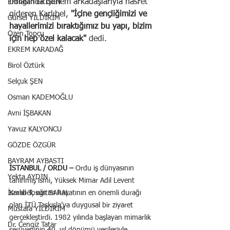
binasında dönem arkadaşlarıyla hasret 
Erdoğan ERİŞEN
gideren Karlıbel,
 "İçine gençliğimizi ve 
Gürsel YILDIRIM
hayallerimizi bıraktığımız bu yapı, bizim 
Özen Topçu
için hep özel kalacak" 
dedi.
EKREM KARADAĞ
Birol Öztürk
Selçuk ŞEN
Osman KADEMOĞLU
Avni İŞBAKAN
Yavuz KALYONCU
GÖZDE ÖZGÜR
BAYRAM AYBASTI
İSTANBUL / ORDU –
 Ordu iş dünyasının 
Yekta AYDIN
tanınmış ismi, Yüksek Mimar Adil Levent 
İsmail Tosun SARAL
Karlıbel, eğitim hayatının en önemli durağı 
olan İTÜ Taşkışla’ya duygusal bir ziyaret 
Mustafa YILDIRIM
gerçekleştirdi. 1982 yılında başlayan mimarlık 
Dr. Cengiz Tatar