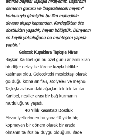
amfide başladı Taşkışla hikayemiz. Başardım 
demenin gururu ve 'başarabilecek miyim?' 
korkusuyla girmiştim bu ilim mabedinin 
devasa ahşap kapısından. Kardeşlikten öte 
dostlukları yaşadık, hayatı bölüştük. Dünyanın 
en keyifli yolculuğunu bu muhteşem yapıda 
yaptık."
Gelecek Kuşaklara Taşkışla Mirası
Başkan Karlıbel için bu özel günü anlamlı kılan 
bir diğer detay ise törene kızıyla birlikte 
katılması oldu. Gelecekteki meslektaşı olarak 
gördüğü kızına sınıfları, atölyeleri ve meşhur 
Taşkışla avlusundaki ağaçları tek tek tanıtan 
Karlıbel, nesiller arası bir bağ kurmanın 
mutluluğunu yaşadı.
40 Yıllık Kesintisiz Dostluk
Mezuniyetlerinden bu yana 40 yıldır hiç 
kopmayan bir dönem olarak bir arada 
olmanın tarifsiz bir duygu olduğunu ifade 