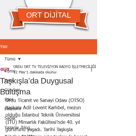
ORT DİJİTAL
Yazı
Tümü
ORDU ORT TV TELEVİZYON RADYO İŞLETMECİLİĞİ A.Ş.
Tümü
12 May
1 dakikada okunur
Taşkışla’da Duygusal
Yerel
Buluşma
Gündem
Spor
Ordu Ticaret ve Sanayi Odası (OTSO) 
Başkanı Adil Levent Karlıbel, mezun 
Ekonomi
olduğu İstanbul Teknik Üniversitesi 
Sağlık
(İTÜ) Mimarlık Fakültesi’nde 40. yıl 
Yazarlar /blog
gururunu yaşadı. Tarihi Taşkışla 