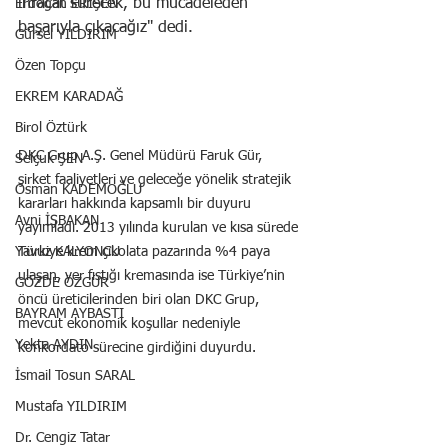
ihracat sürecek, bu mücadeleden 
Erdoğan ERİŞEN
başarıyla çıkacağız" dedi.
Gürsel YILDIRIM
Özen Topçu
EKREM KARADAĞ
Birol Öztürk
DKC Grup A.Ş. Genel Müdürü Faruk Gür, 
Selçuk ŞEN
şirket faaliyetleri ve geleceğe yönelik stratejik 
Osman KADEMOĞLU
kararları hakkında kapsamlı bir duyuru 
Avni İŞBAKAN
yayımladı. 2013 yılında kurulan ve kısa sürede 
Türkiye krem çikolata pazarında %4 paya 
Yavuz KALYONCU
ulaşan, yer fıstığı kremasında ise Türkiye’nin 
GÖZDE ÖZGÜR
öncü üreticilerinden biri olan DKC Grup, 
BAYRAM AYBASTI
mevcut ekonomik koşullar nedeniyle 
Yekta AYDIN
konkordato sürecine girdiğini duyurdu.
İsmail Tosun SARAL
Mustafa YILDIRIM
Dr. Cengiz Tatar