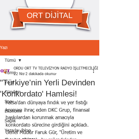
ORT DİJİTAL
Yazı
Tümü
ORDU ORT TV TELEVİZYON RADYO İŞLETMECİLİĞİ A.Ş.
Tümü
22 Nis
2 dakikada okunur
"Türkiye’nin Yerli Devinden
Yerel
'Konkordato' Hamlesi!
Gündem
Spor
Fatsa’dan dünyaya fındık ve yer fıstığı 
kreması ihraç eden DKC Grup, finansal 
Ekonomi
baskılardan korunmak amacıyla 
Sağlık
konkordato sürecine girdiğini açıkladı. 
Yazarlar /blog
Genel Müdür Faruk Gür, "Üretim ve 