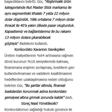
başardıklarını belirtti. Gür, 
"Atıştırmalık ürün 
kategorisinde Nut Master Stick markamız ile 
aynı segmentteki ithalatı 7 yılda 22 milyon 
dolar düşürdük. Yıllık ortalama 7 milyon dolar 
ihracat ile 40’a yakın ülkede pazar oluşturduk. 
Kapasitemiz ve bağlantılarımız ile bu rakamı 
13 milyon dolara çıkarabilecek 
güçteyiz"
 ifadelerini kullandı.
Konkordato Kararının Gerekçeleri
Üretim maliyetlerinin %64 artmasına rağmen 
döviz kurunun %18 seviyelerinde kalması, 
finansmana erişimin zorlaşması, kredilerin geri 
kullandırılmaması ve vadelerin kısaltılmasının 
hedeflerden uzaklaşılmasına neden olduğunu 
belirten Gür, 
"Bu şartlar altında, finansal 
baskılardan korunmak adına konkordato 
şemsiyesi altına girmek zorunda kaldık" 
dedi.
Süreç Nasıl Yönetilecek?
Konkordatonun sağladığı hukuki güvence ile 