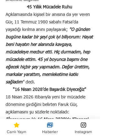
45 Yıllık Mücadele Ruhu
Açıklamasında kişisel bir anısına da yer veren 
Gür, 11 Temmuz 1980 sabahı Fatsa’da 
yaşadığı kırılma anını paylaşarak; 
"O günden 
bugüne kadar bir şeyi çok iyi biliyorum: Hayat 
beni hayatın her alanında kavgaya, 
mücadeleye mecbur etti. Hiç durmadım, hep 
mücadele ettim. 45 yıl boyunca başımı öne 
eğecek hiçbir şey yapmadım. Değer ürettim, 
markalar yarattım, memleketime katkı 
sağladım"
 dedi.
"16 Nisan 2028’de Başardık Diyeceğiz"
18 Nisan 2026 itibarıyla yeni bir mücadele 
dönemine girdiğini belirten Faruk Gür, 
açıklamasını şu sözlerle noktaladı:
"İnanıyorum ki; 16 Nisan 2028’de 'Finansal 
zorluklara rağmen ayakta kaldık, başardık' 
Canlı Yayın
Haberler
Instagram
diyeceğiz. Dkc Grup A.Ş., Fatsa’dan Türkiye’ye 