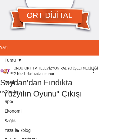
ORT DİJİTAL
Yazı
Tümü
ORDU ORT TV TELEVİZYON RADYO İŞLETMECİLİĞİ A.Ş.
Tümü
2 Nis
1 dakikada okunur
Soydan’dan Fındıkta
Yerel
"Yüzyılın Oyunu" Çıkışı
Gündem
Spor
Ekonomi
Sağlık
Yazarlar /blog