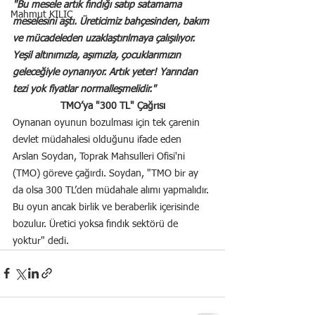
"Bu mesele artık fındığı satıp satamama 
Mahmut KILIÇ
meselesini aştı. Üreticimiz bahçesinden, bakım 
ve mücadeleden uzaklaştırılmaya çalışılıyor. 
Yeşil altınımızla, aşımızla, çocuklarımızın 
geleceğiyle oynanıyor. Artık yeter! Yarından 
tezi yok fiyatlar normalleşmelidir."
TMO’ya "300 TL" Çağrısı
Oynanan oyunun bozulması için tek çarenin 
devlet müdahalesi olduğunu ifade eden 
Arslan Soydan, Toprak Mahsulleri Ofisi'ni 
(TMO) göreve çağırdı. Soydan, "TMO bir ay 
da olsa 300 TL’den müdahale alımı yapmalıdır. 
Bu oyun ancak birlik ve beraberlik içerisinde 
bozulur. Üretici yoksa fındık sektörü de 
yoktur" dedi.