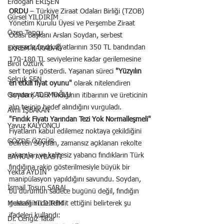
Erdoğan ERİŞEN
ORDU
 – Türkiye Ziraat Odaları Birliği (TZOB) 
Gürsel YILDIRIM
Yönetim Kurulu Üyesi ve Perşembe Ziraat 
Özen Topçu
Odası Başkanı Arslan Soydan, serbest 
piyasada fındık fiyatlarının 350 TL bandından 
EKREM KARADAĞ
170-180 TL seviyelerine kadar gerilemesine 
Birol Öztürk
sert tepki gösterdi. Yaşanan süreci 
"Yüzyılın 
Selçuk ŞEN
en etkili fiyat oyunu" 
olarak nitelendiren 
Osman KADEMOĞLU
Soydan, Türk fındığının itibarının ve üreticinin 
alın terinin hedef alındığını vurguladı.
Avni İŞBAKAN
"Fındık Fiyatı Yarından Tezi Yok Normalleşmeli"
Yavuz KALYONCU
Fiyatların kabul edilemez noktaya çekildiğini 
GÖZDE ÖZGÜR
belirten Soydan, zamansız açıklanan rekolte 
rakamları ve kalitesiz yabancı fındıkların Türk 
BAYRAM AYBASTI
fındığına rakip gösterilmesiyle büyük bir 
Yekta AYDIN
manipülasyon yapıldığını savundu. Soydan, 
İsmail Tosun SARAL
bu durumun sadece bugünü değil, fındığın 
geleceğini de tehdit ettiğini belirterek şu 
Mustafa YILDIRIM
ifadeleri kullandı:
Dr. Cengiz Tatar