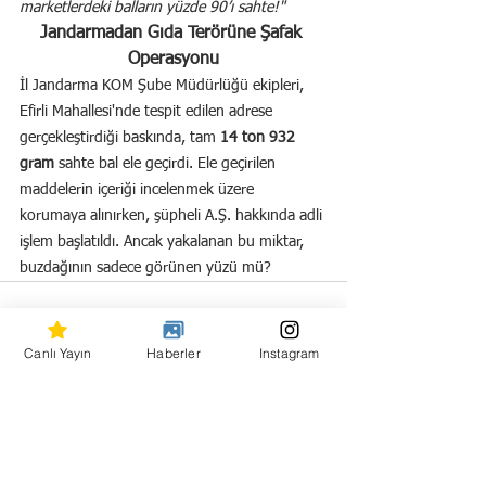
marketlerdeki balların yüzde 90’ı sahte!"
Jandarmadan Gıda Terörüne Şafak 
Operasyonu
İl Jandarma KOM Şube Müdürlüğü ekipleri, 
Efirli Mahallesi'nde tespit edilen adrese 
gerçekleştirdiği baskında, tam 
14 ton 932 
gram
 sahte bal ele geçirdi. Ele geçirilen 
maddelerin içeriği incelenmek üzere 
korumaya alınırken, şüpheli A.Ş. hakkında adli 
işlem başlatıldı. Ancak yakalanan bu miktar, 
buzdağının sadece görünen yüzü mü?
Canlı Yayın
Haberler
Instagram
Hepsini Gör
Son Yazılar