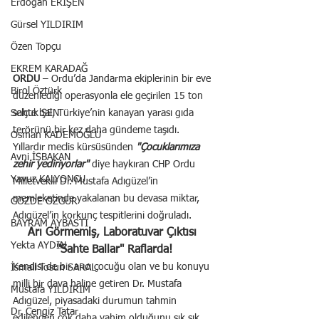
Erdoğan ERİŞEN
Gürsel YILDIRIM
Özen Topçu
EKREM KARADAĞ
ORDU
 – Ordu’da Jandarma ekiplerinin bir eve 
Birol Öztürk
düzenlediği operasyonla ele geçirilen 15 ton 
sahte bal, Türkiye’nin kanayan yarası gıda 
Selçuk ŞEN
terörünü bir kez daha gündeme taşıdı. 
Osman KADEMOĞLU
Yıllardır meclis kürsüsünden 
"Çocuklarımıza 
Avni İŞBAKAN
zehir yediriyorlar" 
diye haykıran CHP Ordu 
Yavuz KALYONCU
Milletvekili Dr. Mustafa Adıgüzel’in 
memleketinde yakalanan bu devasa miktar, 
GÖZDE ÖZGÜR
Adıgüzel’in korkunç tespitlerini doğruladı.
BAYRAM AYBASTI
Arı Görmemiş, Laboratuvar Çıktısı 
Yekta AYDIN
"Sahte Ballar" Raflarda!
Kendisi de bir arıcı çocuğu olan ve bu konuyu 
İsmail Tosun SARAL
milli bir dava haline getiren Dr. Mustafa 
Mustafa YILDIRIM
Adıgüzel, piyasadaki durumun tahmin 
Dr. Cengiz Tatar
edilenden çok daha vahim olduğunu sık sık 