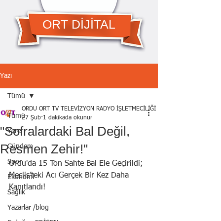
ORT DİJİTAL
Yazı
Tümü
ORDU ORT TV TELEVİZYON RADYO İŞLETMECİLİĞİ A.Ş.
Tümü
27 Şub
1 dakikada okunur
"Sofralardaki Bal Değil,
Yerel
Resmen Zehir!"
Gündem
Spor
Ordu'da 15 Ton Sahte Bal Ele Geçirildi; 
Meclis’teki Acı Gerçek Bir Kez Daha 
Ekonomi
Kanıtlandı!
Sağlık
Yazarlar /blog