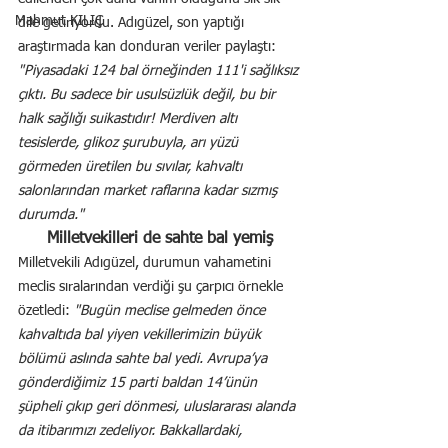
Mahmut KILIÇ
dile getiriyordu. Adıgüzel, son yaptığı 
araştırmada kan donduran veriler paylaştı:
"Piyasadaki 124 bal örneğinden 111'i sağlıksız 
çıktı. Bu sadece bir usulsüzlük değil, bu bir 
halk sağlığı suikastıdır! Merdiven altı 
tesislerde, glikoz şurubuyla, arı yüzü 
görmeden üretilen bu sıvılar, kahvaltı 
salonlarından market raflarına kadar sızmış 
durumda."
Milletvekilleri de sahte bal yemiş
Milletvekili Adıgüzel, durumun vahametini 
meclis sıralarından verdiği şu çarpıcı örnekle 
özetledi: 
"Bugün meclise gelmeden önce 
kahvaltıda bal yiyen vekillerimizin büyük 
bölümü aslında sahte bal yedi. Avrupa’ya 
gönderdiğimiz 15 parti baldan 14’ünün 
şüpheli çıkıp geri dönmesi, uluslararası alanda 
da itibarımızı zedeliyor. Bakkallardaki, 