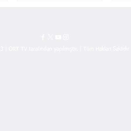
 | ORT TV tarafından yapılmıştır. | Tüm Hakları Saklıdır
Yeni Parti Ordu’da
Dinç
Teşkilatlanmasını Tamamladı!
Aldı
İl yönetimi de belli oldu