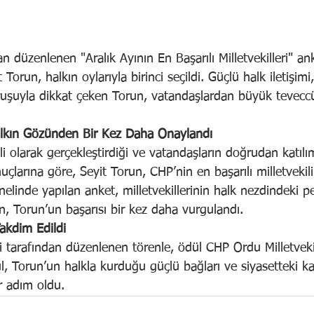
an düzenlenen "Aralık Ayının En Başarılı Milletvekilleri" a
t Torun, halkın oylarıyla birinci seçildi. Güçlü halk iletişim
uruşuyla dikkat çeken Torun, vatandaşlardan büyük teveccü
alkın Gözünden Bir Kez Daha Onaylandı
li olarak gerçekleştirdiği ve vatandaşların doğrudan katılı
uçlarına göre, Seyit Torun, CHP’nin en başarılı milletvekili
enelinde yapılan anket, milletvekillerinin halk nezdindeki p
, Torun’un başarısı bir kez daha vurgulandı.
akdim Edildi
eri tarafından düzenlenen törenle, ödül CHP Ordu Milletveki
l, Torun’un halkla kurduğu güçlü bağları ve siyasetteki ka
r adım oldu.