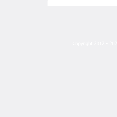
Copyright 2012 - 2023
“Bu Başarı Ordu’nun
Gururudur”