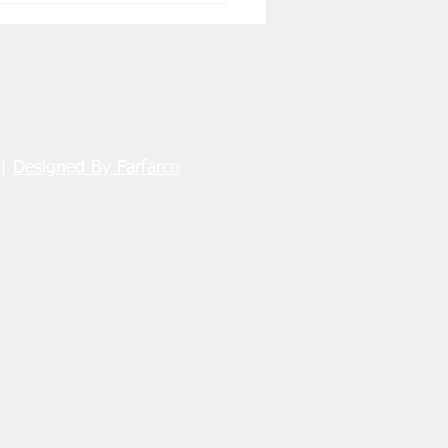
 |
Designed By Farfarco
er Kurucu Mazbatasını