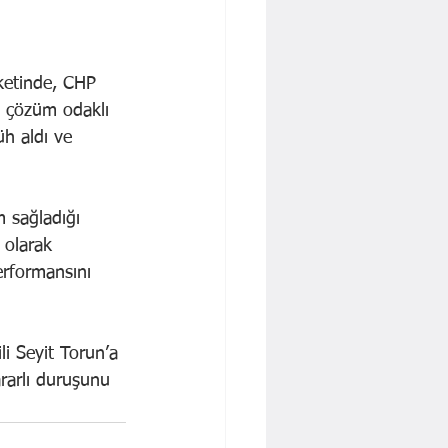
nketinde, CHP 
i, çözüm odaklı 
h aldı ve 
m sağladığı 
 olarak 
erformansını 
li Seyit Torun’a 
rarlı duruşunu 