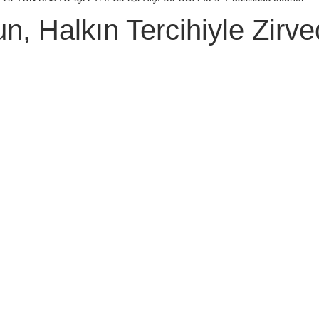
Birol Öztürk
Selçuk ŞEN
Osman KADEMOĞLU
Avni
un, Halkın Tercihiyle Zirv
STI
Yekta AYDIN
İsmail Tosun SARAL
Mustafa YILDIRIM