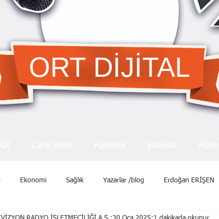
ORT DİJİTAL
OG)
Canlı Yayın
Haberler
Videolar
Filml
r
Ekonomi
Sağlık
Yazarlar /blog
Erdoğan ERİŞEN
VİZYON RADYO İŞLETMECİLİĞİ A.Ş.
30 Oca 2025
1 dakikada okunur