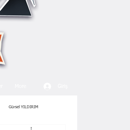
Giriş
er
More
Gürsel YILDIRIM