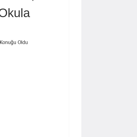
 İŞBAKAN
Yavuz KALYONCU
 Okula
Dr. Cengiz Tatar
n Konuğu Oldu