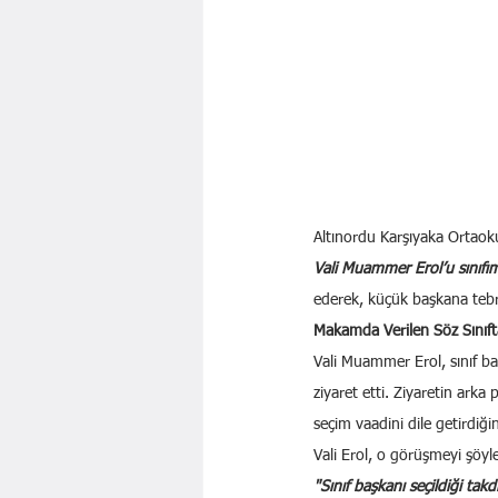
Altınordu Karşıyaka Ortaoku
Vali Muammer Erol’u sınıfım
ederek, küçük başkana tebr
Makamda Verilen Söz Sınıft
Vali Muammer Erol, sınıf b
ziyaret etti. Ziyaretin arka
seçim vaadini dile getirdiğin
Vali Erol, o görüşmeyi şöyle
"Sınıf başkanı seçildiği ta