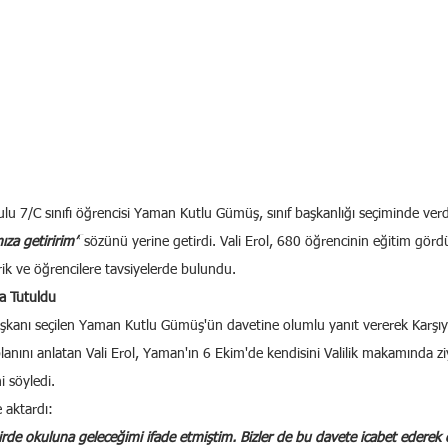
lu 7/C sınıfı öğrencisi Yaman Kutlu Gümüş, sınıf başkanlığı seçiminde verd
ıza getiririm”
 sözünü yerine getirdi. Vali Erol, 680 öğrencinin eğitim görd
ik ve öğrencilere tavsiyelerde bulundu.
a Tutuldu
aşkanı seçilen Yaman Kutlu Gümüş'ün davetine olumlu yanıt vererek Karşı
 planını anlatan Vali Erol, Yaman'ın 6 Ekim'de kendisini Valilik makamında ziy
i söyledi.
 aktardı:
kdirde okuluna geleceğimi ifade etmiştim. Bizler de bu davete icabet ederek