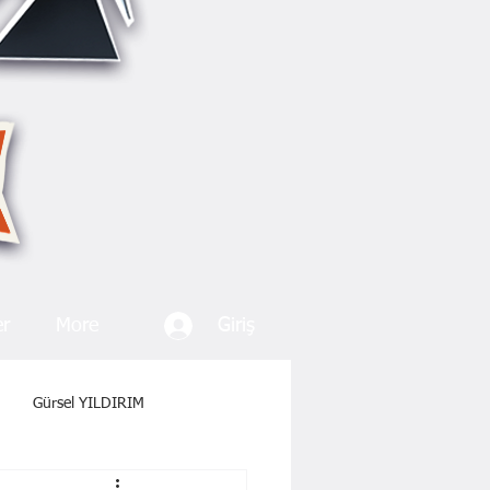
Giriş
er
More
Gürsel YILDIRIM