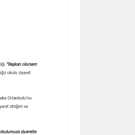
iği 
"Başkan olursam 
üğü okulu ziyaret 
yaka Ortaokulu'nu 
aret ettiğini ve 
 okulumuza ziyarette 