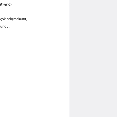
elmenin 
çok çalışmalarını, 
lundu.