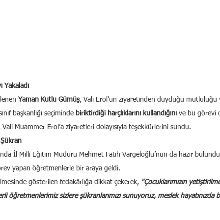
ı Yakaladı
tlenen 
Yaman Kutlu Gümüş
, Vali Erol'un ziyaretinden duyduğu mutluluğu 
sınıf başkanlığı seçiminde 
biriktirdiği harçlıklarını kullandığını
 ve bu görevi 
, Vali Muammer Erol’a ziyaretleri dolayısıyla teşekkürlerini sundu.
 Şükran
unda İl Milli Eğitim Müdürü Mehmet Fatih Vargeloğlu’nun da hazır bulun
rev yapan öğretmenlerle bir araya geldi.
irilmesinde gösterilen fedakârlığa dikkat çekerek, 
"Çocuklarımızın yetiştiril
erli öğretmenlerimiz sizlere şükranlarımızı sunuyoruz, meslek hayatınızda ba