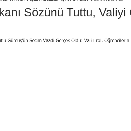
Birol Öztürk
Selçuk ŞEN
Osman KADEMOĞLU
Avni
kanı Sözünü Tuttu, Valiyi
STI
Yekta AYDIN
İsmail Tosun SARAL
Mustafa YILDIRIM
lu Gümüş'ün Seçim Vaadi Gerçek Oldu: Vali Erol, Öğrencileri