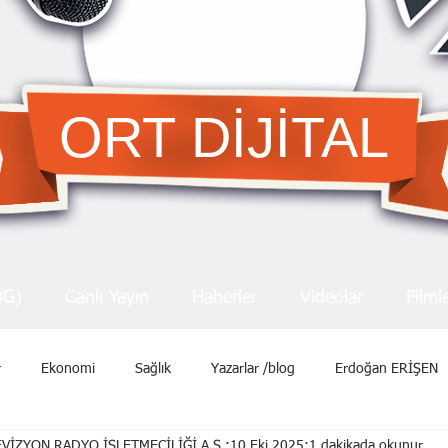
ORT DİJİTAL
OG)
Canlı Yayın
Haberler
Videolar
Filml
r
Ekonomi
Sağlık
Yazarlar /blog
Erdoğan ERİŞEN
VİZYON RADYO İŞLETMECİLİĞİ A.Ş.
10 Eki 2025
1 dakikada okunur