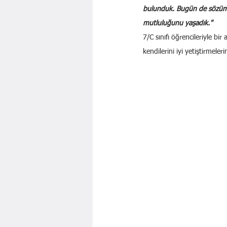
bulunduk. Bugün de sözümüzü
mutluluğunu yaşadık."
7/C sınıfı öğrencileriyle bi
kendilerini iyi yetiştirmeleri