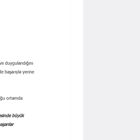
ve duygulandığını 
de başarıyla yerine 
duğu ortamda 
mesinde büyük 
şarılar 