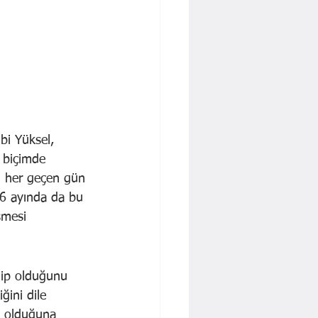
bi Yüksel, 
 biçimde 
n her geçen gün 
 6 ayında da bu 
şmesi 
ahip olduğunu 
ğini dile 
k olduğuna 