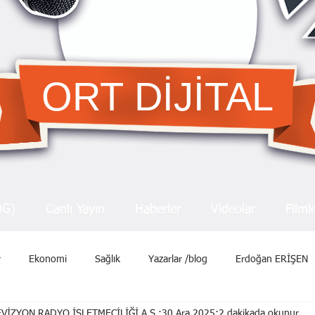
ORT DİJİTAL
OG)
Canlı Yayın
Haberler
Videolar
Filml
r
Ekonomi
Sağlık
Yazarlar /blog
Erdoğan ERİŞEN
VİZYON RADYO İŞLETMECİLİĞİ A.Ş.
30 Ara 2025
2 dakikada okunur