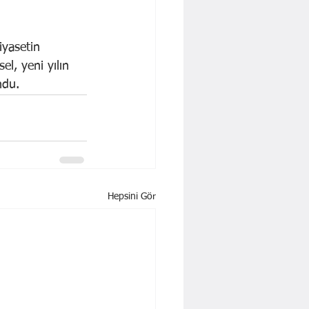
iyasetin 
l, yeni yılın 
ndu.
Hepsini Gör