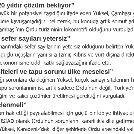
0 yıldır çözüm bekliyor”
yük bir potansiyel taşıdığını ifade eden Yüksel, Çambaşı
züme kavuşamadığını belirterek, bu konuda artık somut adı
Çambaşı’nın Ordu turizminin lokomotifi olduğunu vurguladı
efer sayıları yetersiz”
nı’ndaki sefer sayılarının yetersiz olduğunu belirten Yük
güçlü uçuşların yanı sıra İzmir, Kıbrıs ve yurt dışına direkt
ekonomisine ciddi katkı sağlayacağını ifade etti.
iteleri ve tapu sorunu ülke meselesi”
ı sorunlara da değinen Yüksel, küçük sanayi sitelerinin h
Tapu sorunlarının ise artık sadece Ordu’nun değil, Türkiye’n
ini ve kalıcı çözümler üretilmesi gerektiğini vurguladı.
çlenmeli”
n hak ettiği payı alabilmesi için güçlü bir lobiye ihtiyaç 
SİAD olarak Ordu’nun sorunlarını kararlılıkla dile getir
Yüksel, Karadeniz’deki diğer şehirlerle Ordu arasındaki yatı