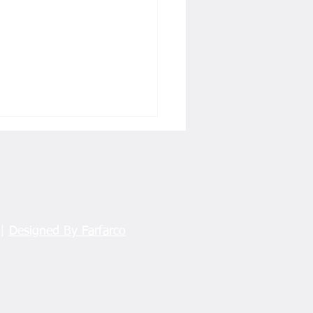
 |
Designed By Farfarco
türk Şarkiye’nin feryadını
s’e Taşıdı!