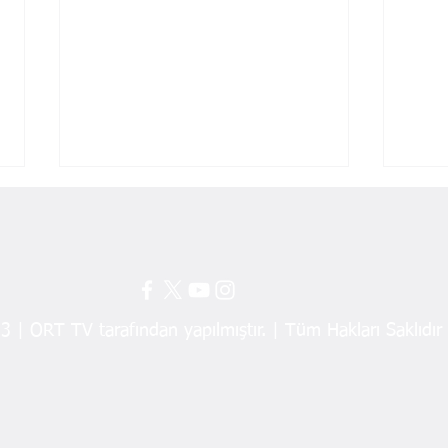
 | ORT TV tarafından yapılmıştır. | Tüm Hakları Saklıdır
Külünk Ordu’da İş Dünyasıyla
Şanlı
Masaya Oturdu
Mecli