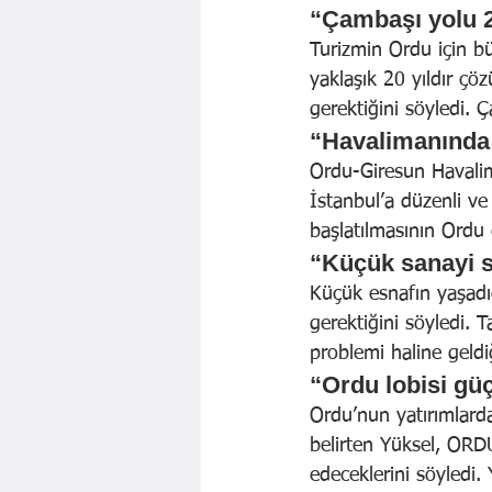
“Çambaşı yolu 2
Turizmin Ordu için bü
yaklaşık 20 yıldır çö
gerektiğini söyledi. 
“Havalimanında s
Ordu-Giresun Havalima
İstanbul’a düzenli ve 
başlatılmasının Ordu 
“Küçük sanayi s
Küçük esnafın yaşadığ
gerektiğini söyledi. 
problemi haline geldiğ
“Ordu lobisi gü
Ordu’nun yatırımlarda
belirten Yüksel, ORDU
edeceklerini söyledi. 