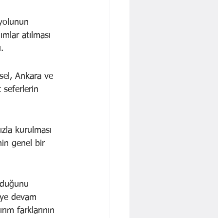
 yolunun 
mlar atılması 
.
sel, Ankara ve 
 seferlerin 
ızla kurulması 
in genel bir 
olduğunu 
meye devam 
rım farklarının 