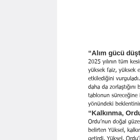
“Alım gücü düşt
2025 yılının tüm kes
yüksek faiz, yüksek e
etkilediğini vurgula
daha da zorlaştığını 
tablonun süreceğine iş
yönündeki beklentinin
“Kalkınma, Ordu
Ordu’nun doğal güzell
belirten Yüksel, kalk
getirdi. Yüksel, Ord