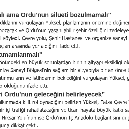
lı ama Ordu’nun silueti bozulmamalı”
adıklarını vurgulayan Yüksel, planlamanın önemine değiner
 bozacak ve Ordu’nun yaşanılabilir şehir özelliğini zedeley
ni söyledi. Çevre yolu, Şehir Hastanesi ve organize sanayi 
ları arasında yer aldığını ifade etti.
 tamamlanmalı”
 önündeki en büyük sorunlardan birinin altyapı eksikliği o
nize Sanayi Bölgesi’nin sağlam bir altyapıyla bir an önc
Yatırımcıların ve istihdamın beklediğini vurgulayan Yüksel, 
p olduğunu ifade etti.
ri Ordu’nun geleceğini belirleyecek”
alkınmada kilit rol oynadığını belirten Yüksel, Fatsa Çevre
 içi trafiği rahatlatacağını ve ticari hayata büyük katkı s
Niksar Yolu’nun ise Ordu’nun İç Anadolu bağlantısını güç
ğuna dikkat çekti.