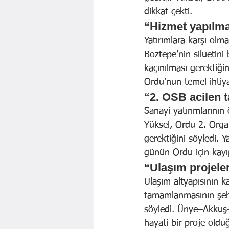
dikkat çekti.
“Hizmet yapılma
Yatırımlara karşı olm
Boztepe’nin siluetini
kaçınılması gerektiği
Ordu’nun temel ihtiyaç
“2. OSB acilen
Sanayi yatırımlarının
Yüksel, Ordu 2. Orga
gerektiğini söyledi. 
günün Ordu için kayı
“Ulaşım projele
Ulaşım altyapısının k
tamamlanmasının şehir
söyledi. Ünye–Akkuş–
hayati bir proje oldu