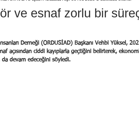
Birol Öztürk
Selçuk ŞEN
Osman KADEMOĞLU
Avni
ör ve esnaf zorlu bir süre
STI
Yekta AYDIN
İsmail Tosun SARAL
Mustafa YILDIRIM
İnsanları Derneği (ORDUSİAD) Başkanı Vehbi Yüksel, 2025 
snaf açısından ciddi kayıplarla geçtiğini belirterek, ekonom
a da devam edeceğini söyledi.