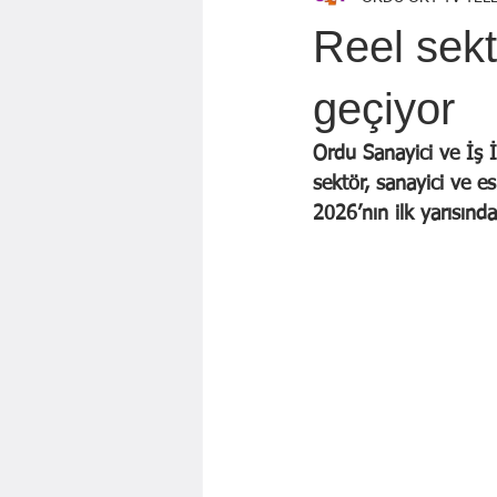
Özen Topçu
EKREM KARADAĞ
Reel sekt
GÖZDE ÖZGÜR
BAYRAM AYBA
geçiyor
Ordu Sanayici ve İş 
Mahmut KILIÇ
sektör, sanayici ve e
2026’nın ilk yarısınd