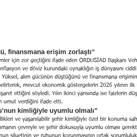
ü, finansmana erişim zorlaştı”
imler için zor geçtiğini ifade eden ORDUSİAD Başkanı Veh
nflasyon ve döviz kurundaki oynaklığın iş dünyasını ciddi
dı. Yüksel, alım gücünün düştüğünü ve finansmana erişimi
belirterek, mevcut ekonomik göstergelerin 2026 yılının ilk
aret ettiğini söyledi. Yılın ikinci yarısında ise faizlerin dü
 umut verdiğini ifade etti.
’nun kimliğiyle uyumlu olmalı”
ikleri ve yaşanılabilir şehir kimliğiyle özel bir konuma s
ınmanın çevreyle ve şehir dokusuyla uyumlu olması gerekti
u’nun siluetinin ve ruhunun korunmasının ortak sorumlulu