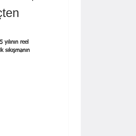
 İŞBAKAN
Yavuz KALYONCU
çten
Dr. Cengiz Tatar
yılının reel 
ik sıkışmanın 