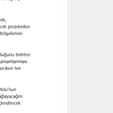
ek, 
ecek projelerden 
bölgelerinin 
lduğunu belirten 
e tamamlanması 
geciken her 
 Yolu’nun 
ağlayacağını 
lendirecek 