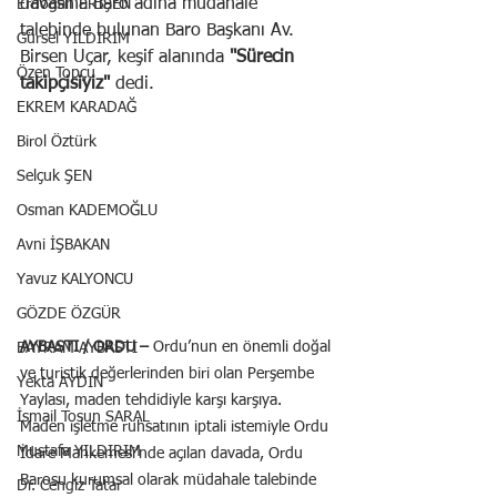
davasına Baro adına müdahale 
Erdoğan ERİŞEN
talebinde bulunan Baro Başkanı Av. 
Gürsel YILDIRIM
Birsen Uçar, keşif alanında
 "Sürecin 
Özen Topçu
takipçisiyiz" 
dedi.
EKREM KARADAĞ
Birol Öztürk
Selçuk ŞEN
Osman KADEMOĞLU
Avni İŞBAKAN
Yavuz KALYONCU
GÖZDE ÖZGÜR
AYBASTI / ORDU –
 Ordu’nun en önemli doğal 
BAYRAM AYBASTI
ve turistik değerlerinden biri olan Perşembe 
Yekta AYDIN
Yaylası, maden tehdidiyle karşı karşıya. 
İsmail Tosun SARAL
Maden işletme ruhsatının iptali istemiyle Ordu 
Mustafa YILDIRIM
İdare Mahkemesi’nde açılan davada, Ordu 
Barosu kurumsal olarak müdahale talebinde 
Dr. Cengiz Tatar