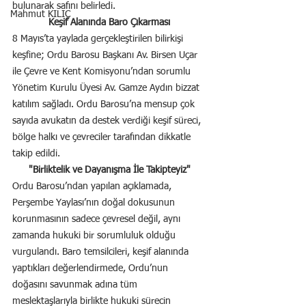
bulunarak safını belirledi.
Mahmut KILIÇ
Keşif Alanında Baro Çıkarması
8 Mayıs’ta yaylada gerçekleştirilen bilirkişi 
keşfine; Ordu Barosu Başkanı Av. Birsen Uçar 
ile Çevre ve Kent Komisyonu’ndan sorumlu 
Yönetim Kurulu Üyesi Av. Gamze Aydın bizzat 
katılım sağladı. Ordu Barosu’na mensup çok 
sayıda avukatın da destek verdiği keşif süreci, 
bölge halkı ve çevreciler tarafından dikkatle 
takip edildi.
"Birliktelik ve Dayanışma İle Takipteyiz"
Ordu Barosu’ndan yapılan açıklamada, 
Perşembe Yaylası’nın doğal dokusunun 
korunmasının sadece çevresel değil, aynı 
zamanda hukuki bir sorumluluk olduğu 
vurgulandı. Baro temsilcileri, keşif alanında 
yaptıkları değerlendirmede, Ordu’nun 
doğasını savunmak adına tüm 
meslektaşlarıyla birlikte hukuki sürecin 