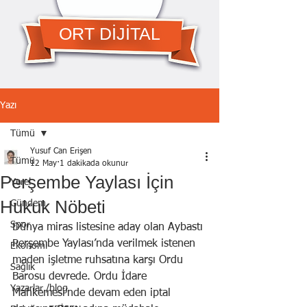
ORT DİJİTAL
Yazı
Tümü
Yusuf Can Erişen
Tümü
12 May
1 dakikada okunur
Perşembe Yaylası İçin
Yerel
Hukuk Nöbeti
Gündem
Spor
Dünya miras listesine aday olan Aybastı 
Perşembe Yaylası’nda verilmek istenen 
Ekonomi
maden işletme ruhsatına karşı Ordu 
Sağlık
Barosu devrede. Ordu İdare 
Yazarlar /blog
Mahkemesi’nde devam eden iptal 