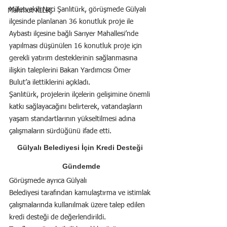
Milletvekili Naci Şanlıtürk, görüşmede Gülyalı 
Mahmut KILIÇ
ilçesinde planlanan 36 konutluk proje ile 
Aybastı ilçesine bağlı Sarıyer Mahallesi’nde 
yapılması düşünülen 16 konutluk proje için 
gerekli yatırım desteklerinin sağlanmasına 
ilişkin taleplerini Bakan Yardımcısı Ömer 
Bulut’a ilettiklerini açıkladı.
Şanlıtürk, projelerin ilçelerin gelişimine önemli 
katkı sağlayacağını belirterek, vatandaşların 
yaşam standartlarının yükseltilmesi adına 
çalışmaların sürdüğünü ifade etti.
Gülyalı Belediyesi İçin Kredi Desteği 
Gündemde
Görüşmede ayrıca Gülyalı 
Belediyesi tarafından kamulaştırma ve istimlak 
çalışmalarında kullanılmak üzere talep edilen 
kredi desteği de değerlendirildi.