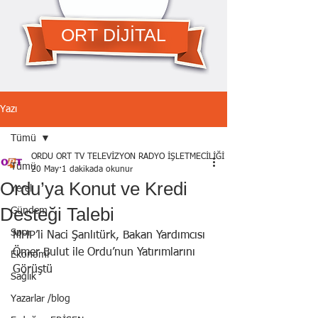
ORT DİJİTAL
Yazı
Tümü
ORDU ORT TV TELEVİZYON RADYO İŞLETMECİLİĞİ A.Ş.
Tümü
20 May
1 dakikada okunur
Ordu’ya Konut ve Kredi
Yerel
Desteği Talebi
Gündem
Spor
MHP’li Naci Şanlıtürk, Bakan Yardımcısı 
Ömer Bulut ile Ordu’nun Yatırımlarını 
Ekonomi
Görüştü
Sağlık
Yazarlar /blog