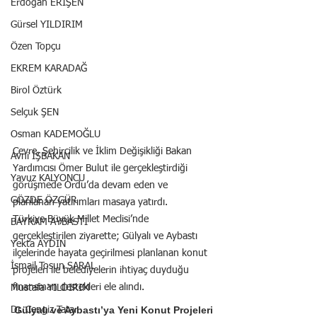
Erdoğan ERİŞEN
Gürsel YILDIRIM
Özen Topçu
EKREM KARADAĞ
Birol Öztürk
Selçuk ŞEN
Osman KADEMOĞLU
Çevre, Şehircilik ve İklim Değişikliği Bakan 
Avni İŞBAKAN
Yardımcısı Ömer Bulut ile gerçekleştirdiği 
Yavuz KALYONCU
görüşmede Ordu’da devam eden ve 
GÖZDE ÖZGÜR
planlanan yatırımları masaya yatırdı.
Türkiye Büyük Millet Meclisi’nde 
BAYRAM AYBASTI
gerçekleştirilen ziyarette; Gülyalı ve Aybastı 
Yekta AYDIN
ilçelerinde hayata geçirilmesi planlanan konut 
İsmail Tosun SARAL
projeleri ile belediyelerin ihtiyaç duyduğu 
finansman destekleri ele alındı.
Mustafa YILDIRIM
Gülyalı ve Aybastı’ya Yeni Konut Projeleri
Dr. Cengiz Tatar