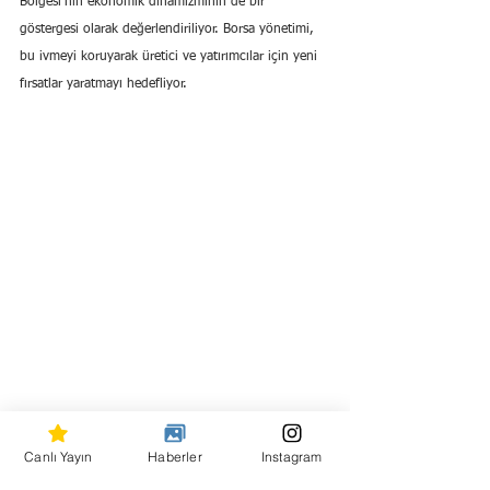
Bölgesi’nin ekonomik dinamizminin de bir 
göstergesi olarak değerlendiriliyor. Borsa yönetimi, 
bu ivmeyi koruyarak üretici ve yatırımcılar için yeni 
fırsatlar yaratmayı hedefliyor.
Canlı Yayın
Haberler
Instagram