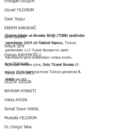
Erdoğan ERİŞEN
Gürsel YILDIRIM
Özen Topçu
EKREM KARADAĞ
Türkiye Odalar ve Borsalar Birliği (TOBB) tarafından 
Birol Öztürk
yayımlanan 2024 yılı Faaliyet Raporu
, Türkiye 
Selçuk ŞEN
genelindeki 113 Ticaret Borsası'nın işlem 
Osman KADEMOĞLU
hacimlerine göre sıralamasını ortaya koydu. 
Avni İŞBAKAN
Açıklanan verilere göre, 
Ordu Ticaret Borsası
 65 
trilyon TL’lik işlem hacmiyle Türkiye genelinde 
9. 
Yavuz KALYONCU
sırada
 yer aldı.
GÖZDE ÖZGÜR
BAYRAM AYBASTI
Yekta AYDIN
İsmail Tosun SARAL
Mustafa YILDIRIM
Dr. Cengiz Tatar