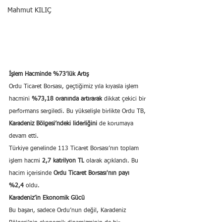
Mahmut KILIÇ
İşlem Hacminde %73’lük Artış
Ordu Ticaret Borsası, geçtiğimiz yıla kıyasla işlem 
hacmini 
%73,18 oranında artırarak
 dikkat çekici bir 
performans sergiledi. Bu yükselişle birlikte Ordu TB, 
Karadeniz Bölgesi’ndeki liderliğini
 de korumaya 
devam etti.
Türkiye genelinde 113 Ticaret Borsası’nın toplam 
işlem hacmi 
2,7 katrilyon TL
 olarak açıklandı. Bu 
hacim içerisinde 
Ordu Ticaret Borsası'nın payı 
%2,4
 oldu.
Karadeniz’in Ekonomik Gücü
Bu başarı, sadece Ordu’nun değil, Karadeniz 