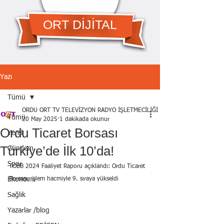
ORT DİJİTAL
Yazı
Tümü
ORDU ORT TV TELEVİZYON RADYO İŞLETMECİLİĞİ A.Ş.
Tümü
20 May 2025
1 dakikada okunur
Ordu Ticaret Borsası
Yerel
Türkiye’de İlk 10’da!
Gündem
Spor
TOBB 2024 Faaliyet Raporu açıklandı: Ordu Ticaret 
Ekonomi
Borsası, işlem hacmiyle 9. sıraya yükseldi
Sağlık
Yazarlar /blog