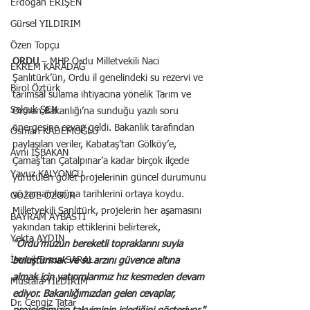
Erdoğan ERİŞEN
Gürsel YILDIRIM
Özen Topçu
ORDU
 – MHP Ordu Milletvekili Naci 
EKREM KARADAĞ
Şanlıtürk’ün, Ordu il genelindeki su rezervi ve 
Birol Öztürk
tarımsal sulama ihtiyacına yönelik Tarım ve 
Selçuk ŞEN
Orman Bakanlığı’na sunduğu yazılı soru 
önergesine cevap geldi. Bakanlık tarafından 
Osman KADEMOĞLU
paylaşılan veriler, Kabataş’tan Gölköy’e, 
Avni İŞBAKAN
Çamaş’tan Çatalpınar’a kadar birçok ilçede 
Yavuz KALYONCU
yürütülen gölet projelerinin güncel durumunu 
ve tamamlanma tarihlerini ortaya koydu.
GÖZDE ÖZGÜR
Milletvekili Şanlıtürk, projelerin her aşamasını 
BAYRAM AYBASTI
yakından takip ettiklerini belirterek, 
Yekta AYDIN
"Ordu’muzun bereketli topraklarını suyla 
İsmail Tosun SARAL
buluşturmak ve su arzını güvence altına 
almak için yatırımlarımız hız kesmeden devam 
Mustafa YILDIRIM
ediyor. Bakanlığımızdan gelen cevaplar, 
Dr. Cengiz Tatar