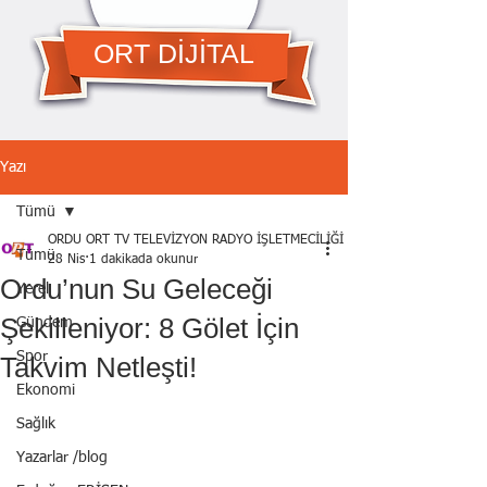
ORT DİJİTAL
Yazı
Tümü
ORDU ORT TV TELEVİZYON RADYO İŞLETMECİLİĞİ A.Ş.
Tümü
28 Nis
1 dakikada okunur
Ordu’nun Su Geleceği
Yerel
Şekilleniyor: 8 Gölet İçin
Gündem
Spor
Takvim Netleşti!
Ekonomi
Sağlık
Yazarlar /blog