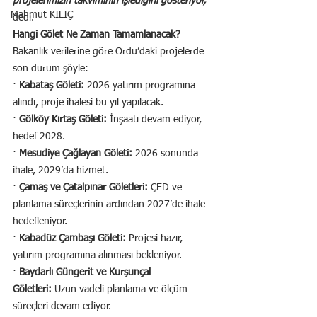
projelerimizin takviminin işlediğini gösteriyor," 
Mahmut KILIÇ
dedi.
Hangi Gölet Ne Zaman Tamamlanacak?
Bakanlık verilerine göre Ordu’daki projelerde 
son durum şöyle:
· 
Kabataş Göleti:
 2026 yatırım programına 
alındı, proje ihalesi bu yıl yapılacak.
· 
Gölköy Kırtaş Göleti:
 İnşaatı devam ediyor, 
hedef 2028.
· 
Mesudiye Çağlayan Göleti:
 2026 sonunda 
ihale, 2029’da hizmet.
· 
Çamaş ve Çatalpınar Göletleri:
 ÇED ve 
planlama süreçlerinin ardından 2027’de ihale 
hedefleniyor.
· 
Kabadüz Çambaşı Göleti:
 Projesi hazır, 
yatırım programına alınması bekleniyor.
· 
Baydarlı Güngerit ve Kurşunçal 
Göletleri:
 Uzun vadeli planlama ve ölçüm 
süreçleri devam ediyor.