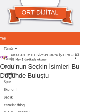
ORT DİJİTAL
Yazı
Tümü
ORDU ORT TV TELEVİZYON RADYO İŞLETMECİLİĞİ A.Ş.
Tümü
19 May
1 dakikada okunur
Ordu’nun Seçkin İsimleri Bu
Yerel
Düğünde Buluştu
Gündem
Spor
Ekonomi
Sağlık
Yazarlar /blog