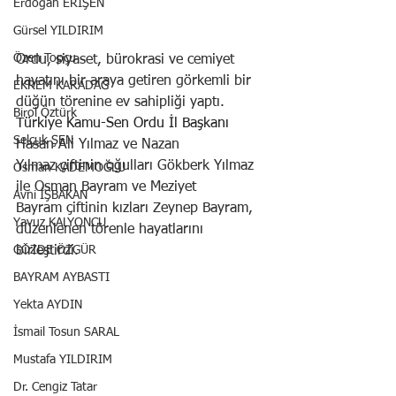
Erdoğan ERİŞEN
Gürsel YILDIRIM
Özen Topçu
Ordu, siyaset, bürokrasi ve cemiyet 
hayatını bir araya getiren görkemli bir 
EKREM KARADAĞ
düğün törenine ev sahipliği yaptı. 
Birol Öztürk
Türkiye Kamu-Sen Ordu İl Başkanı 
Selçuk ŞEN
Hasan Ali Yılmaz ve Nazan 
Yılmaz çiftinin oğulları Gökberk Yılmaz 
Osman KADEMOĞLU
ile Osman Bayram ve Meziyet 
Avni İŞBAKAN
Bayram çiftinin kızları Zeynep Bayram, 
Yavuz KALYONCU
düzenlenen törenle hayatlarını 
birleştirdi.
GÖZDE ÖZGÜR
BAYRAM AYBASTI
Yekta AYDIN
İsmail Tosun SARAL
Mustafa YILDIRIM
Dr. Cengiz Tatar