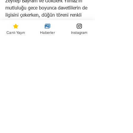
Zeynep Bayram ve Gökberk Yılmaz’ın 
mutluluğu gece boyunca davetlilerin de 
ilgisini çekerken, düğün töreni renkli 
görüntülere sahne oldu.
Gece sonunda davetliler, genç çifte 
Canlı Yayın
Haberler
Instagram
ömür boyu mutluluk dileklerini iletti.
Hepsini Gör
Son Yazılar