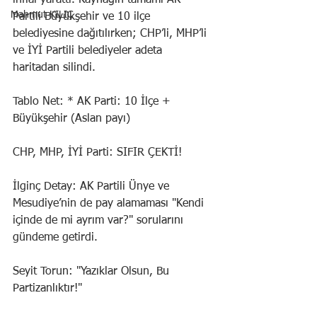
infial yarattı. Kaynağın tamamı AK 
Mahmut KILIÇ
Partili Büyükşehir ve 10 ilçe 
belediyesine dağıtılırken; CHP’li, MHP’li 
ve İYİ Partili belediyeler adeta 
haritadan silindi.
Tablo Net: * AK Parti: 10 İlçe + 
Büyükşehir (Aslan payı)
CHP, MHP, İYİ Parti: SIFIR ÇEKTİ!
İlginç Detay: AK Partili Ünye ve 
Mesudiye’nin de pay alamaması "Kendi 
içinde de mi ayrım var?" sorularını 
gündeme getirdi.
Seyit Torun: "Yazıklar Olsun, Bu 
Partizanlıktır!"