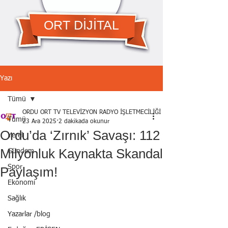
ORT DİJİTAL
Yazı
Tümü
ORDU ORT TV TELEVİZYON RADYO İŞLETMECİLİĞİ A.Ş.
Tümü
23 Ara 2025
2 dakikada okunur
Ordu’da ‘Zırnık’ Savaşı: 112
Yerel
Milyonluk Kaynakta Skandal
Gündem
Spor
Paylaşım!
Ekonomi
Sağlık
Yazarlar /blog