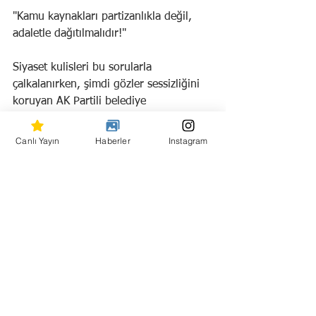
"Kamu kaynakları partizanlıkla değil, 
adaletle dağıtılmalıdır!"
Siyaset kulisleri bu sorularla 
çalkalanırken, şimdi gözler sessizliğini 
koruyan AK Partili belediye 
başkanlarına ve Strateji Başkanlığı’na 
çevrildi.
Canlı Yayın
Haberler
Instagram