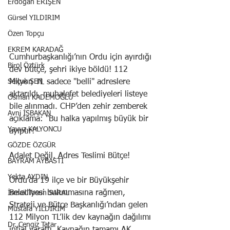
Erdoğan ERİŞEN
Gürsel YILDIRIM
Özen Topçu
EKREM KARADAĞ
Cumhurbaşkanlığı’nın Ordu için ayırdığı 
Birol Öztürk
dev bütçe, şehri ikiye böldü! 112 
Selçuk ŞEN
Milyon TL sadece "belli" adreslere 
aktarıldı, muhalefet belediyeleri listeye 
Osman KADEMOĞLU
bile alınmadı. CHP’den zehir zemberek 
Avni İŞBAKAN
açıklama: "Bu halka yapılmış büyük bir 
Yavuz KALYONCU
ayıptır!"
GÖZDE ÖZGÜR
Adalet Değil, Adres Teslimi Bütçe!
BAYRAM AYBASTI
Yekta AYDIN
Ordu’da 19 ilçe ve bir Büyükşehir 
Belediyesi bulunmasına rağmen, 
İsmail Tosun SARAL
Strateji ve Bütçe Başkanlığı’ndan gelen 
Mustafa YILDIRIM
112 Milyon TL’lik dev kaynağın dağılımı 
Dr. Cengiz Tatar