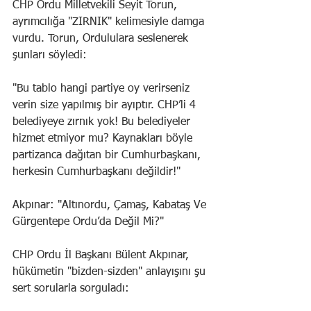
CHP Ordu Milletvekili Seyit Torun, 
ayrımcılığa "ZIRNIK" kelimesiyle damga 
vurdu. Torun, Ordululara seslenerek 
şunları söyledi:
"Bu tablo hangi partiye oy verirseniz 
verin size yapılmış bir ayıptır. CHP’li 4 
belediyeye zırnık yok! Bu belediyeler 
hizmet etmiyor mu? Kaynakları böyle 
partizanca dağıtan bir Cumhurbaşkanı, 
herkesin Cumhurbaşkanı değildir!"
Akpınar: "Altınordu, Çamaş, Kabataş Ve 
Gürgentepe Ordu’da Değil Mi?"
CHP Ordu İl Başkanı Bülent Akpınar, 
hükümetin "bizden-sizden" anlayışını şu 
sert sorularla sorguladı: