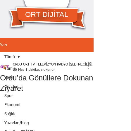
ORT DİJİTAL
Yazı
Tümü
ORDU ORT TV TELEVİZYON RADYO İŞLETMECİLİĞİ A.Ş.
Tümü
26 May
1 dakikada okunur
Ordu’da Gönüllere Dokunan
Yerel
Ziyaret
Gündem
Spor
Ekonomi
Sağlık
Yazarlar /blog