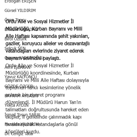
Erdoğan ERİŞEN
Gürsel YILDIRIM
Özen Topçu
Ordu Aile ve Sosyal Hizmetler İl 
Müdürlüğü, Kurban Bayramı ve Milli 
EKREM KARADAĞ
Aile Haftası kapsamında şehit yakınları, 
Birol Öztürk
gaziler, koruyucu aileler ve dezavantajlı 
Selçuk ŞEN
vatandaşları evlerinde ziyaret ederek 
Osman KADEMOĞLU
bayram sevincini paylaştı.
Ordu Aile ve Sosyal Hizmetler İl 
Avni İŞBAKAN
Müdürlüğü koordinesinde, Kurban 
Yavuz KALYONCU
Bayramı ve Milli Aile Haftası dolayısıyla 
GÖZDE ÖZGÜR
toplumun farklı kesimlerine yönelik 
anlamlı bir ziyaret programı 
BAYRAM AYBASTI
düzenlendi. İl Müdürü Harun Tan’ın 
Yekta AYDIN
talimatları doğrultusunda hareket eden 
İsmail Tosun SARAL
ekipler, il genelinde çalınmadık kapı 
Mustafa YILDIRIM
bırakmayarak vatandaşlarla gönül 
köprüleri kurdu.
Dr. Cengiz Tatar