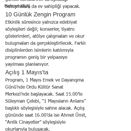
Mahmut KILIÇ
buluşmalara da ev sahipliği yapacak.
10 Günlük Zengin Program
Etkinlik süresince yalnızca edebiyat 
söyleşileri değil; konserler, tiyatro 
gösterimleri, atölye çalışmaları ve okur 
buluşmaları da gerçekleştirilecek. Farklı 
disiplinlerden isimlerin katılımıyla 
programın geniş bir yelpazeye 
yayılması planlanıyor.
Açılış 1 Mayıs’ta
Program, 1 Mayıs Emek ve Dayanışma 
Günü’nde Ordu Kültür Sanat 
Merkezi’nde başlayacak. Saat 15.00’te 
Süleyman Çelebi, “1 Mayısların Anlamı” 
başlıklı söyleşisiyle sahne alacak. Açılış 
gününde saat 16.00’da ise Ahmet Ümit, 
“Antik Cinayetler” söyleşisiyle 
okurlarıyla buluşacak.