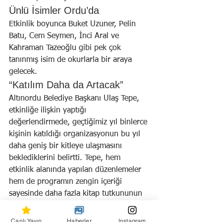
Ünlü İsimler Ordu’da
Etkinlik boyunca Buket Uzuner, Pelin 
Batu, Cem Seymen, İnci Aral ve 
Kahraman Tazeoğlu gibi pek çok 
tanınmış isim de okurlarla bir araya 
gelecek.
“Katılım Daha da Artacak”
Altınordu Belediye Başkanı Ulaş Tepe, 
etkinliğe ilişkin yaptığı 
değerlendirmede, geçtiğimiz yıl binlerce 
kişinin katıldığı organizasyonun bu yıl 
daha geniş bir kitleye ulaşmasını 
beklediklerini belirtti. Tepe, hem 
etkinlik alanında yapılan düzenlemeler 
hem de programın zengin içeriği 
sayesinde daha fazla kitap tutkununun 
ağırlanacağını ifade etti.
Canlı Yayın
Haberler
Instagram