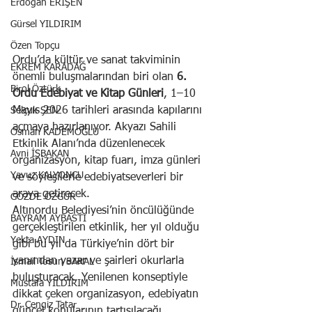
Erdoğan ERİŞEN
Gürsel YILDIRIM
Özen Topçu
Ordu’da kültür ve sanat takviminin 
EKREM KARADAĞ
önemli buluşmalarından biri olan 
6. 
Birol Öztürk
Ordu Edebiyat ve Kitap Günleri
, 1–10 
Mayıs 2026 tarihleri arasında kapılarını 
Selçuk ŞEN
açmaya hazırlanıyor. Akyazı Sahili 
Osman KADEMOĞLU
Etkinlik Alanı’nda düzenlenecek 
Avni İŞBAKAN
organizasyon, kitap fuarı, imza günleri 
Yavuz KALYONCU
ve söyleşilerle edebiyatseverleri bir 
araya getirecek.
GÖZDE ÖZGÜR
Altınordu Belediyesi’nin öncülüğünde 
BAYRAM AYBASTI
gerçekleştirilen etkinlik, her yıl olduğu 
Yekta AYDIN
gibi bu yıl da Türkiye’nin dört bir 
yanından yazar ve şairleri okurlarla 
İsmail Tosun SARAL
buluşturacak. Yenilenen konseptiyle 
Mustafa YILDIRIM
dikkat çeken organizasyon, edebiyatın 
Dr. Cengiz Tatar
güncel konularının tartışılacağı 