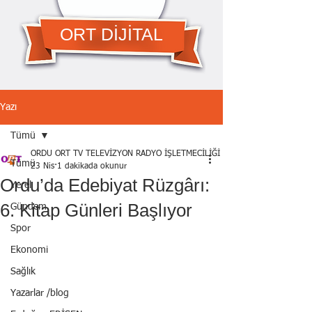
ORT DİJİTAL
Yazı
Tümü
ORDU ORT TV TELEVİZYON RADYO İŞLETMECİLİĞİ A.Ş.
Tümü
23 Nis
1 dakikada okunur
Ordu’da Edebiyat Rüzgârı:
Yerel
6. Kitap Günleri Başlıyor
Gündem
Spor
Ekonomi
Sağlık
Yazarlar /blog