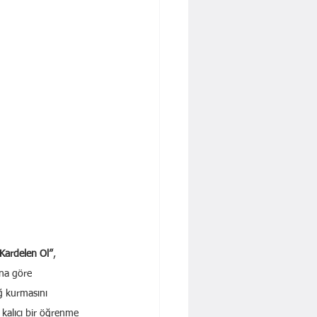
Kardelen Ol”
, 
ına göre 
ğ kurmasını 
k kalıcı bir öğrenme 