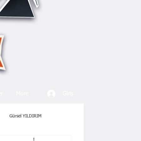
Giriş
er
More
Gürsel YILDIRIM