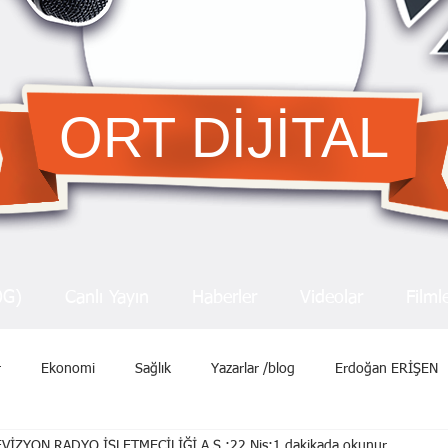
ORT DİJİTAL
OG)
Canlı Yayın
Haberler
Videolar
Filml
r
Ekonomi
Sağlık
Yazarlar /blog
Erdoğan ERİŞEN
VİZYON RADYO İŞLETMECİLİĞİ A.Ş.
22 Nis
1 dakikada okunur