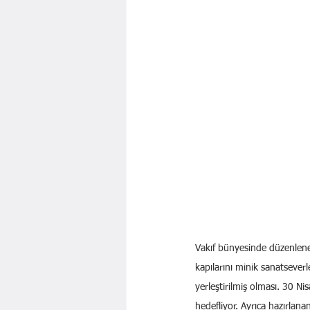
Vakıf bünyesinde düzenlenen
kapılarını minik sanatseverl
yerleştirilmiş olması. 30 N
hedefliyor. Ayrıca hazırlana