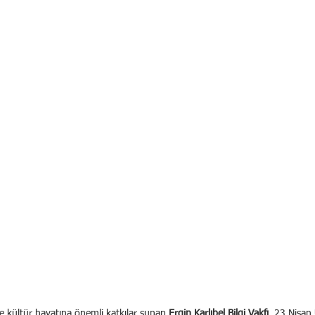
e kültür hayatına önemli katkılar sunan 
Ergin Karlıbel Bilgi Vakfı
, 23 Nisan