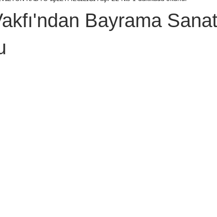
Birol Öztürk
Selçuk ŞEN
Osman KADEMOĞLU
Avni
 Vakfı'ndan Bayrama Sana
STI
Yekta AYDIN
İsmail Tosun SARAL
Mustafa YILDIRIM
u