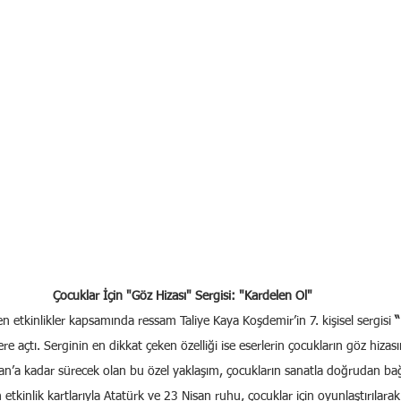
Çocuklar İçin "Göz Hizası" Sergisi: "Kardelen Ol"
 etkinlikler kapsamında ressam Taliye Kaya Koşdemir’in 7. kişisel sergisi 
“
ere açtı. Serginin en dikkat çeken özelliği ise eserlerin çocukların göz hizas
isan’a kadar sürecek olan bu özel yaklaşım, çocukların sanatla doğrudan ba
n etkinlik kartlarıyla Atatürk ve 23 Nisan ruhu, çocuklar için oyunlaştırılara