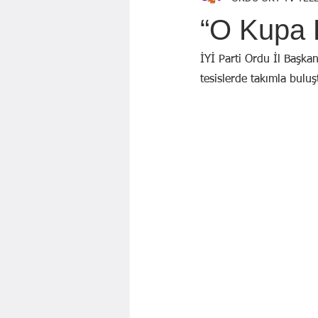
Özen Topçu
EKREM KARADAĞ
“O Kupa 
GÖZDE ÖZGÜR
BAYRAM AYBA
İYİ Parti Ordu İl Başkan
tesislerde takımla buluş
Mahmut KILIÇ