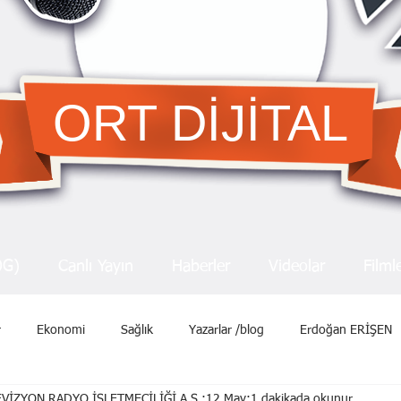
ORT DİJİTAL
OG)
Canlı Yayın
Haberler
Videolar
Filml
r
Ekonomi
Sağlık
Yazarlar /blog
Erdoğan ERİŞEN
VİZYON RADYO İŞLETMECİLİĞİ A.Ş.
12 May
1 dakikada okunur