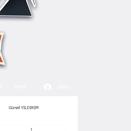
Giriş
er
More
Gürsel YILDIRIM