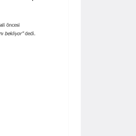
 İŞBAKAN
Yavuz KALYONCU
Dr. Cengiz Tatar
ali öncesi 
ı bekliyor" 
dedi.