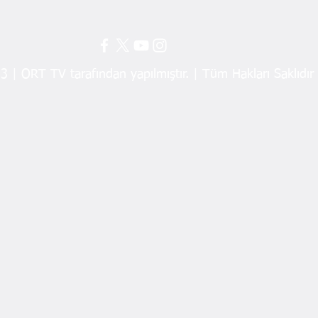
 | ORT TV tarafından yapılmıştır. | Tüm Hakları Saklıdır
Fındık fiyatına büyük tepki!
MHP'l
"Gel
Evlat