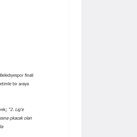
Belediyespor finali 
etimle bir araya 
rek; 
“2. Lig’e 
sına çıkacak olan 
da 