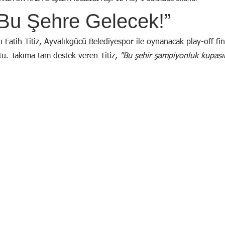
Birol Öztürk
Selçuk ŞEN
Osman KADEMOĞLU
Avni
Bu Şehre Gelecek!”
STI
Yekta AYDIN
İsmail Tosun SARAL
Mustafa YILDIRIM
ı Fatih Titiz, Ayvalıkgücü Belediyespor ile oynanacak play-off fin
tu. Takıma tam destek veren Titiz, 
"Bu şehir şampiyonluk kupasın