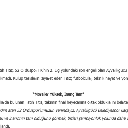
tih Titiz, 52 Orduspor FK’nın 2. Lig yolundaki son engeli olan Ayvalıkgücü 
kmadı. Kulüp tesislerini ziyaret eden Titiz; futbolcular, teknik heyet ve yön
“Moraller Yüksek, İnanç Tam”
arda bulunan Fatih Titiz, takımın final heyecanına ortak olduklarını belirte
dım atan 52 Orduspor’umuzun yanındayız. Ayvalıkgücü Belediyespor karşı
ek ve inancının tam olduğunu görmek, bizleri şampiyonluk yolunda daha 
llandı.