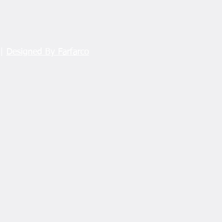
 |
Designed By Farfarco
i Şanlıtürk:
eceğimiz Olan
larımız İçin Çalışıyoruz"