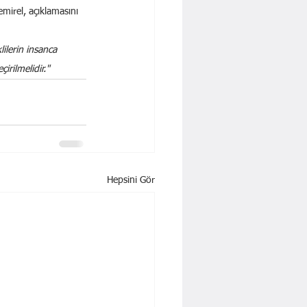
mirel, açıklamasını 
ilerin insanca 
irilmelidir."
Hepsini Gör