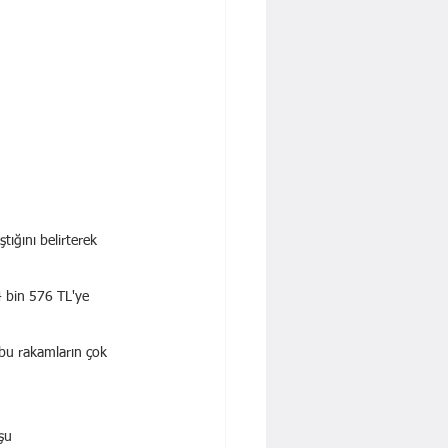
ığını belirterek 
4 bin 576 TL'ye 
 bu rakamların çok 
şu 