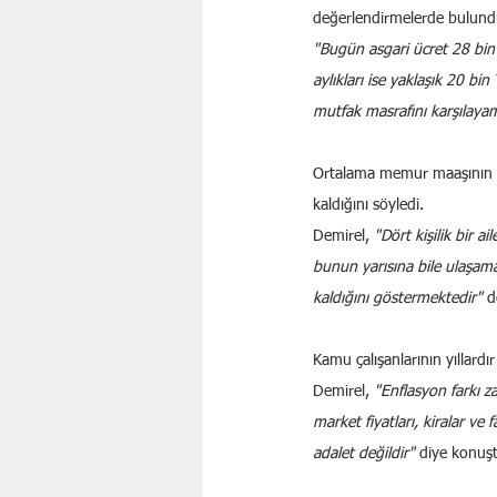
değerlendirmelerde bulund
"Bugün asgari ücret 28 bin
aylıkları ise yaklaşık 20 bi
mutfak masrafını karşılaya
Ortalama memur maaşının 63
kaldığını söyledi.
Demirel, 
"Dört kişilik bir 
bunun yarısına bile ulaşa
kaldığını göstermektedir" 
d
Kamu çalışanlarının yıllard
Demirel, 
"Enflasyon farkı z
market fiyatları, kiralar v
adalet değildir" 
diye konuş