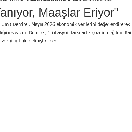
Birol Öztürk
Selçuk ŞEN
Osman KADEMOĞLU
Avni
anıyor, Maaşlar Eriyor"
STI
Yekta AYDIN
İsmail Tosun SARAL
Mustafa YILDIRIM
Ümit Demirel, Mayıs 2026 ekonomik verilerini değerlendirerek 
idiğini söyledi. Demirel, "Enflasyon farkı artık çözüm değildir. Ka
ı zorunlu hale gelmiştir" dedi.