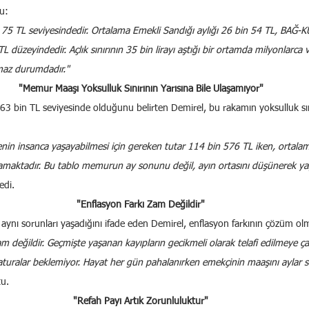
u:
 75 TL seviyesindedir. Ortalama Emekli Sandığı aylığı 26 bin 54 TL, BAĞ-
n TL düzeyindedir. Açlık sınırının 35 bin lirayı aştığı bir ortamda milyonlarc
maz durumdadır."
"Memur Maaşı Yoksulluk Sınırının Yarısına Bile Ulaşamıyor"
 bin TL seviyesinde olduğunu belirten Demirel, bu rakamın yoksulluk sını
ailenin insanca yaşayabilmesi için gereken tutar 114 bin 576 TL iken, orta
mamaktadır. Bu tablo memurun ay sonunu değil, ayın ortasını düşünerek 
edi.
"Enflasyon Farkı Zam Değildir"
ır aynı sorunları yaşadığını ifade eden Demirel, enflasyon farkının çözüm o
am değildir. Geçmişte yaşanan kayıpların gecikmeli olarak telafi edilmeye çal
e faturalar beklemiyor. Hayat her gün pahalanırken emekçinin maaşını aylar 
tu.
"Refah Payı Artık Zorunluluktur"