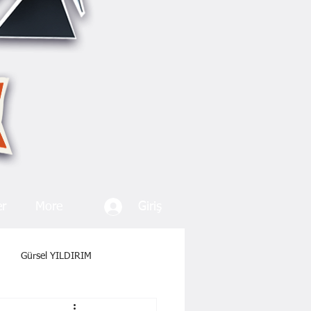
Giriş
er
More
Gürsel YILDIRIM