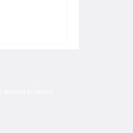
 |
Designed By Farfarco
üzel’den 250 Liraya
: ‘Üreticiden 48 Bin
k Çalındı’