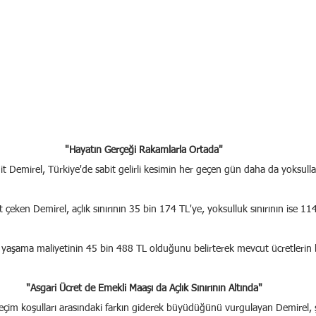
"Hayatın Gerçeği Rakamlarla Ortada"
Demirel, Türkiye'de sabit gelirli kesimin her geçen gün daha da yoksullaşt
 çeken Demirel, açlık sınırının 35 bin 174 TL'ye, yoksulluk sınırının ise 11
n yaşama maliyetinin 45 bin 488 TL olduğunu belirterek mevcut ücretlerin
"Asgari Ücret de Emekli Maaşı da Açlık Sınırının Altında"
geçim koşulları arasındaki farkın giderek büyüdüğünü vurgulayan Demirel, 