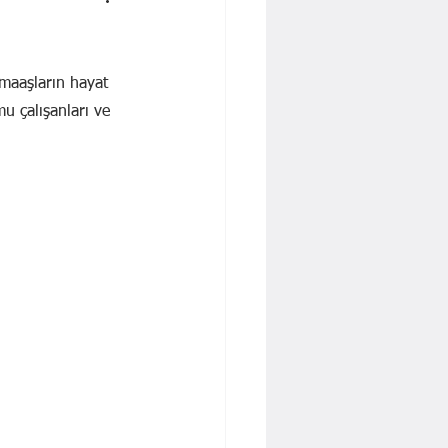
 İŞBAKAN
Yavuz KALYONCU
Dr. Cengiz Tatar
maaşların hayat 
mu çalışanları ve 