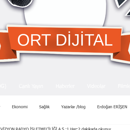
ORT DİJİTAL
OG)
Canlı Yayın
Haberler
Videolar
Filml
r
Ekonomi
Sağlık
Yazarlar /blog
Erdoğan ERİŞEN
VİZYON RADYO İŞLETMECİLİĞİ A.Ş.
1 Haz
2 dakikada okunur