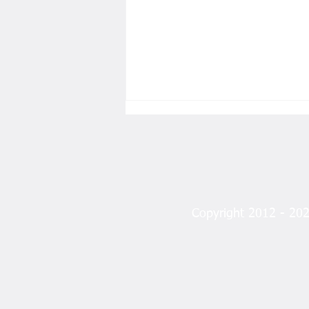
Copyright 2012 - 2023
MHP’den Fındık Fiyatına
İtiraz: “Üreticinin Beklentisini
Karşılamadı”