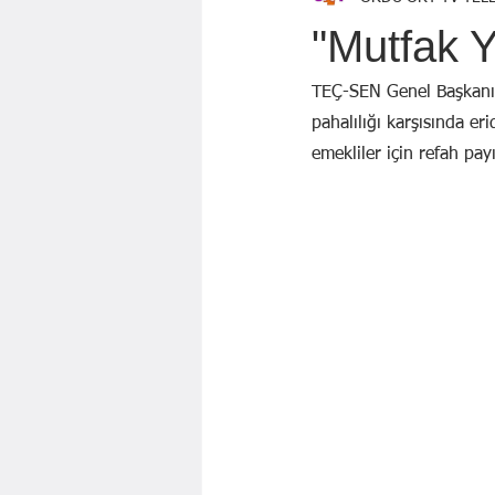
Özen Topçu
EKREM KARADAĞ
"Mutfak Y
GÖZDE ÖZGÜR
BAYRAM AYBA
TEÇ-SEN Genel Başkanı 
pahalılığı karşısında er
emekliler için refah pay
Mahmut KILIÇ