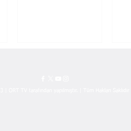
 | ORT TV tarafından yapılmıştır. | Tüm Hakları Saklıdır
Hakemlerin Başkanından 40
Adıg
Yıllık Hesaplaşma!
İsyan
Ekme