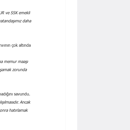
KUR ve SSK emekli 
a vatandaşımız daha 
rının çok altında 
lama memur maaşı 
yaşamak zorunda 
lmadığını savundu. 
ışılmasıdır. Ancak 
sonra hatırlamak 