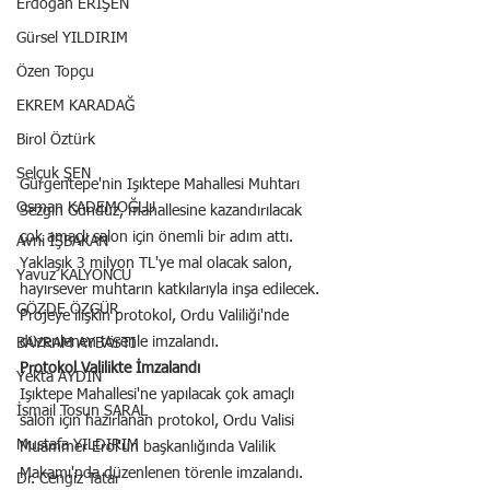
Erdoğan ERİŞEN
Gürsel YILDIRIM
Özen Topçu
EKREM KARADAĞ
Birol Öztürk
Selçuk ŞEN
Gürgentepe'nin Işıktepe Mahallesi Muhtarı 
Osman KADEMOĞLU
Sezgin Gündüz, mahallesine kazandırılacak 
çok amaçlı salon için önemli bir adım attı. 
Avni İŞBAKAN
Yaklaşık 3 milyon TL'ye mal olacak salon, 
Yavuz KALYONCU
hayırsever muhtarın katkılarıyla inşa edilecek. 
GÖZDE ÖZGÜR
Projeye ilişkin protokol, Ordu Valiliği'nde 
düzenlenen törenle imzalandı.
BAYRAM AYBASTI
Protokol Valilikte İmzalandı
Yekta AYDIN
Işıktepe Mahallesi'ne yapılacak çok amaçlı 
İsmail Tosun SARAL
salon için hazırlanan protokol, Ordu Valisi 
Mustafa YILDIRIM
Muammer Erol'un başkanlığında Valilik 
Makamı'nda düzenlenen törenle imzalandı.
Dr. Cengiz Tatar