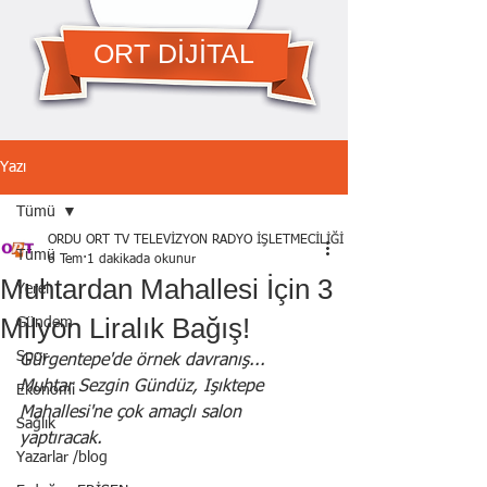
ORT DİJİTAL
Yazı
Tümü
ORDU ORT TV TELEVİZYON RADYO İŞLETMECİLİĞİ A.Ş.
Tümü
6 Tem
1 dakikada okunur
Muhtardan Mahallesi İçin 3
Yerel
Milyon Liralık Bağış!
Gündem
Spor
Gürgentepe'de örnek davranış... 
Muhtar Sezgin Gündüz, Işıktepe 
Ekonomi
Mahallesi'ne çok amaçlı salon 
Sağlık
yaptıracak.
Yazarlar /blog