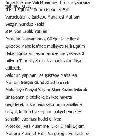
İmza törenine Vali Muammer Erol'un yanı sıra 
Mahmut KILIÇ
İl Milli Eğitim Müdürü Mehmet Fatih 
Vargeloğlu ile Işıktepe Mahallesi Muhtarı 
Sezgin Gündüz katıldı.
3 Milyon Liralık Yatırım
Protokol kapsamında, Gürgentepe ilçesi 
Işıktepe Mahallesi'nde mülkiyeti Milli Eğitim 
Bakanlığı'na ait taşınmaz üzerine yaklaşık 
3 
milyon TL
 maliyetle çok amaçlı salon inşa 
edilecek.
Salonun yapımını ise Işıktepe Mahallesi 
Muhtarı 
Sezgin Gündüz
 üstlenecek.
Mahalleye Sosyal Yaşam Alanı Kazandırılacak
İmzalanan protokolle birlikte hayata 
geçirilecek çok amaçlı salonun, mahallede 
sosyal, kültürel ve eğitim faaliyetlerine ev 
sahipliği yapması hedefleniyor.
Protokol, Vali Muammer Erol, İl Milli Eğitim 
Müdürü Mehmet Fatih Vargeloğlu ve Işıktepe 