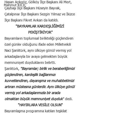
Hasan Açıkgöz, Gölköy İlçe Başkanı Ali Mert, 
Mahmut KILIÇ
Çaybaşı İlçe Başkanı Hüseyin Bayrak, 
Çatalpınar İlçe Başkanı Sezgin Yılmaz ve İkizce 
İlçe Başkanı Fikret Arıkan da katıldı.
"BAYRAMLAR KARDEŞLİĞİMİZİ 
PEKİŞTİRİYOR"
Bayramların toplumsal birlikteliği güçlendiren 
özel günler olduğunu ifade eden Milletvekili 
Naci Şanlıtürk, aynı ülküye gönül vermiş yol 
arkadaşlarıyla bir araya gelmekten büyük 
memnuniyet duyduklarını belirtti.
Şanlıtürk, 
"Bayramlar; birlik ve beraberliğimizi 
güçlendiren, kardeşlik bağlarımızı 
kuvvetlendiren, dayanışma ve muhabbetimizi 
artıran müstesna günlerdir. Aynı ülküye gönül 
vermiş yol arkadaşlarımızla bir arada 
olmaktan büyük memnuniyet duyduk"
 dedi.
"HAYIRLARA VESİLE OLSUN"
Bayramlaşma programına katılan teşkilat 