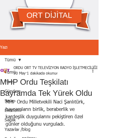
ORT DİJİTAL
Yazı
Tümü
ORDU ORT TV TELEVİZYON RADYO İŞLETMECİLİĞİ A.Ş.
Tümü
30 May
1 dakikada okunur
MHP Ordu Teşkilatı
Yerel
Bayramda Tek Yürek Oldu
Gündem
Spor
MHP Ordu Milletvekili Naci Şanlıtürk, 
bayramların birlik, beraberlik ve 
Ekonomi
kardeşlik duygularını pekiştiren özel 
Sağlık
günler olduğunu vurguladı.
Yazarlar /blog