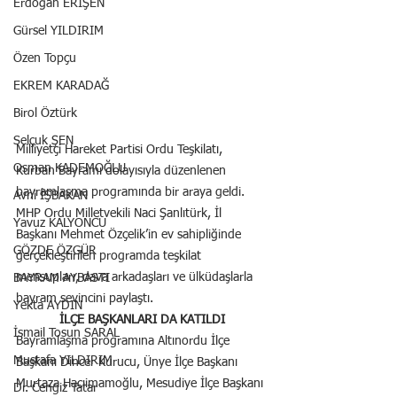
Erdoğan ERİŞEN
Gürsel YILDIRIM
Özen Topçu
EKREM KARADAĞ
Birol Öztürk
Selçuk ŞEN
Milliyetçi Hareket Partisi Ordu Teşkilatı, 
Osman KADEMOĞLU
Kurban Bayramı dolayısıyla düzenlenen 
bayramlaşma programında bir araya geldi. 
Avni İŞBAKAN
MHP Ordu Milletvekili Naci Şanlıtürk, İl 
Yavuz KALYONCU
Başkanı Mehmet Özçelik’in ev sahipliğinde 
GÖZDE ÖZGÜR
gerçekleştirilen programda teşkilat 
mensupları, dava arkadaşları ve ülküdaşlarla 
BAYRAM AYBASTI
bayram sevincini paylaştı.
Yekta AYDIN
İLÇE BAŞKANLARI DA KATILDI
İsmail Tosun SARAL
Bayramlaşma programına Altınordu İlçe 
Mustafa YILDIRIM
Başkanı Dincer Kurucu, Ünye İlçe Başkanı 
Murtaza Hacıimamoğlu, Mesudiye İlçe Başkanı 
Dr. Cengiz Tatar