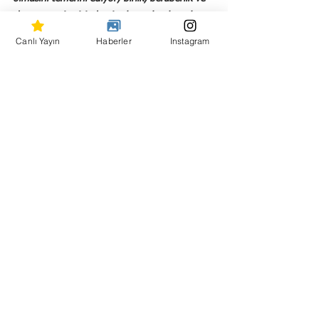
dayanışma içerisinde nice başarılı çalışmalara 
vesile olmasını diliyorum."
Canlı Yayın
Haberler
Instagram
Hepsini Gör
Son Yazılar