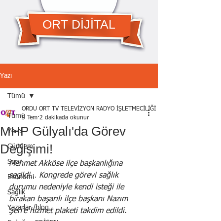
ORT DİJİTAL
Yazı
Tümü
ORDU ORT TV TELEVİZYON RADYO İŞLETMECİLİĞİ A.Ş.
Tümü
5 Tem
2 dakikada okunur
MHP Gülyalı'da Görev
Yerel
Değişimi!
Gündem
Spor
Mehmet Akköse ilçe başkanlığına 
seçildi… Kongrede görevi sağlık 
Ekonomi
durumu nedeniyle kendi isteği ile 
Sağlık
bırakan başarılı ilçe başkanı Nazım 
Yazarlar /blog
Şen’e hizmet plaketi takdim edildi.