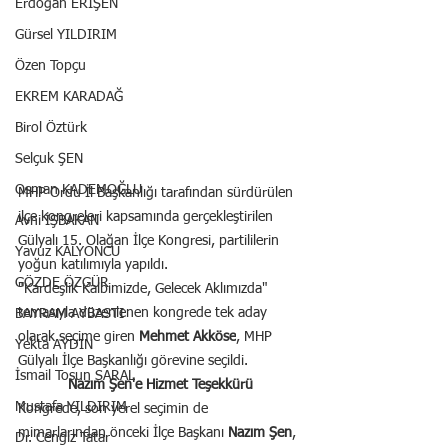
Erdoğan ERİŞEN
Gürsel YILDIRIM
Özen Topçu
EKREM KARADAĞ
Birol Öztürk
Selçuk ŞEN
Osman KADEMOĞLU
MHP Ordu İl Başkanlığı tarafından sürdürülen 
ilçe kongreleri kapsamında gerçekleştirilen 
Avni İŞBAKAN
Gülyalı 15. Olağan İlçe Kongresi, partililerin 
Yavuz KALYONCU
yoğun katılımıyla yapıldı.
GÖZDE ÖZGÜR
"Kardeşlik Kalbimizde, Gelecek Aklımızda" 
temasıyla düzenlenen kongrede tek aday 
BAYRAM AYBASTI
olarak seçime giren 
Mehmet Akköse
, MHP 
Yekta AYDIN
Gülyalı İlçe Başkanlığı görevine seçildi.
İsmail Tosun SARAL
Nazım Şen'e Hizmet Teşekkürü
Mustafa YILDIRIM
Kongrede, son yerel seçimin de 
mimarlarından önceki İlçe Başkanı 
Nazım Şen
, 
Dr. Cengiz Tatar