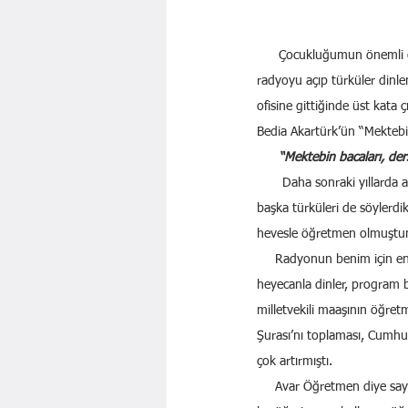
      Çocukluğumun önemli ögelerinden biri radyomuzdu. Efendibabamın odasındaki aynalı konsülün üstünde duran 
radyoyu açıp türküler dinle
ofisine gittiğinde üst kata ç
Bedia Akartürk’ün “Mektebi
      “Mektebin bacaları, der
       Daha sonraki yıllarda
başka türküleri de söylerd
hevesle öğretmen olmuştum,
     Radyonun benim için en 
heyecanla dinler, program bi
milletvekili maaşının öğret
Şurası’nı toplaması, Cumhur
çok artırmıştı.
     Avar Öğretmen diye sa