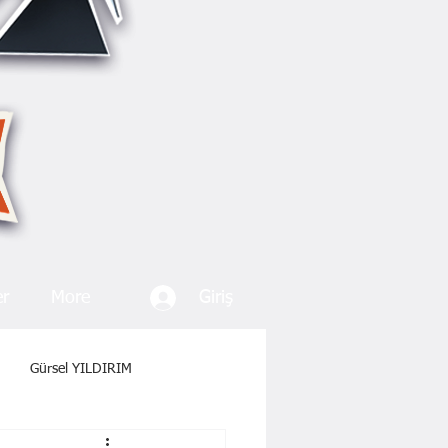
Giriş
er
More
Gürsel YILDIRIM