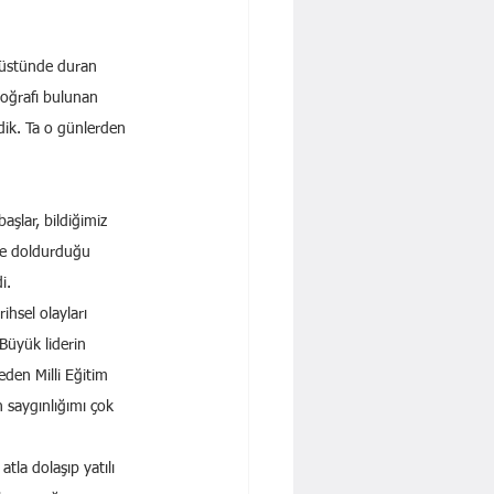
toğrafı bulunan 
dik. Ta o günlerden 
aşlar, bildiğimiz 
ze doldurduğu 
i.
ihsel olayları 
Büyük liderin 
den Milli Eğitim 
 saygınlığımı çok 
la dolaşıp yatılı 