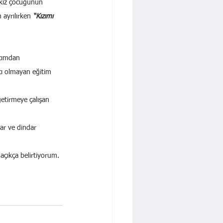
 kız çocuğunun 
 ayrılırken 
“Kızımı 
ncımdan 
cı olmayan eğitim 
getirmeye çalışan 
ar ve dindar 
açıkça belirtiyorum.