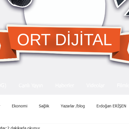
ORT DİJİTAL
OG)
Canlı Yayın
Haberler
Videolar
Filml
r
Ekonomi
Sağlık
Yazarlar /blog
Erdoğan ERİŞEN
Mar
2 dakikada okunur