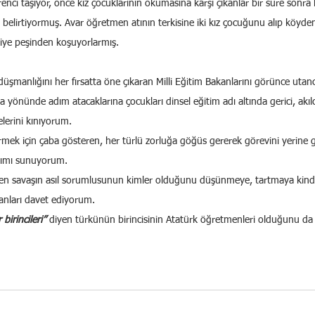
enci taşıyor, önce kız çocuklarının okumasına karşı çıkanlar bir süre sonra
ni belirtiyormuş. Avar öğretmen atının terkisine iki kız çocuğunu alıp köyden
iye peşinden koşuyorlarmış.
düşmanlığını her fırsatta öne çıkaran Milli Eğitim Bakanlarını görünce uta
önünde adım atacaklarına çocukları dinsel eğitim adı altında gerici, akıl
elerini kınıyorum.
ürmek için çaba gösteren, her türlü zorluğa göğüs gererek görevini yerine 
rımı sunuyorum.
elişen savaşın asıl sorumlusunun kimler olduğunu düşünmeye, tartmaya kind
anları davet ediyorum.
birincileri”
 diyen türkünün birincisinin Atatürk öğretmenleri olduğunu da 