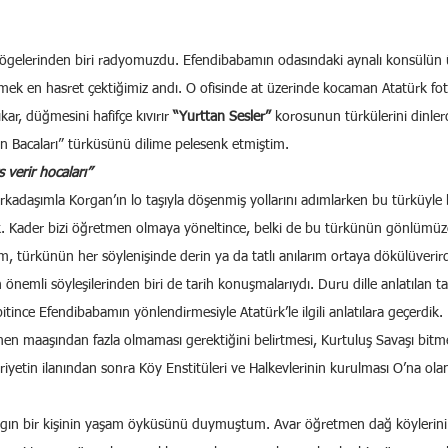
mek en hasret çektiğimiz andı. O ofisinde at üzerinde kocaman Atatürk fo
ıkar, düğmesini hafifçe kıvırır 
“Yurttan Sesler”
 korosunun türkülerini dinler
n Bacaları” türküsünü dilime pelesenk etmiştim.
s verir hocaları”
 arkadaşımla Korgan’ın lo taşıyla döşenmiş yollarını adımlarken bu türküyle b
ik. Kader bizi öğretmen olmaya yöneltince, belki de bu türkünün gönlümü
 türkünün her söylenişinde derin ya da tatlı anılarım ortaya dökülüverird
önemli söyleşilerinden biri de tarih konuşmalarıydı. Duru dille anlatılan tar
tince Efendibabamın yönlendirmesiyle Atatürk’le ilgili anlatılara geçerdik. 
men maaşından fazla olmaması gerektiğini belirtmesi, Kurtuluş Savaşı bitme
iyetin ilanından sonra Köy Enstitüleri ve Halkevlerinin kurulması O’na olan
ygın bir kişinin yaşam öyküsünü duymuştum. Avar öğretmen dağ köylerini at