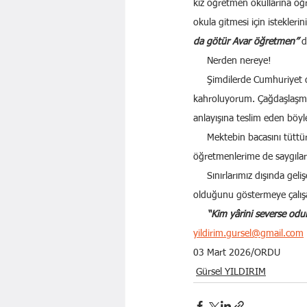
kız öğretmen okullarına öğr
okula gitmesi için istekleri
da götür Avar öğretmen” 
d
     Nerden nereye!
     Şimdilerde Cumhuriyet 
kahroluyorum. Çağdaşlaşma y
anlayışına teslim eden böyl
     Mektebin bacasını tütt
öğretmenlerime de saygıla
     Sınırlarımız dışında g
olduğunu göstermeye çalış
     “Kim yârini severse odur 
yildirim.gursel@gmail.com
03 Mart 2026/ORDU
Gürsel YILDIRIM