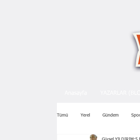
Anasayfa
YAZARLAR (BL
Tümü
Yerel
Gündem
Spo
Gürsel YILDIRIM
5 