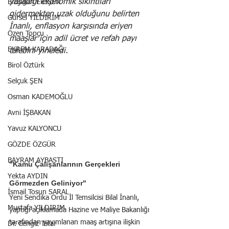
yaşadığı ekonomik sıkıntıları 
Erdoğan ERİŞEN
gidermekten uzak olduğunu belirten 
Gürsel YILDIRIM
İnanlı, enflasyon karşısında eriyen 
Özen Topçu
maaşlar için adil ücret ve refah payı 
EKREM KARADAĞ
talebini yineledi.
Birol Öztürk
Selçuk ŞEN
Osman KADEMOĞLU
Avni İŞBAKAN
Yavuz KALYONCU
GÖZDE ÖZGÜR
BAYRAM AYBASTI
"Kamu Çalışanlarının Gerçekleri 
Yekta AYDIN
Görmezden Geliniyor"
İsmail Tosun SARAL
Yeni Sendika Ordu İl Temsilcisi Bilal İnanlı, 
Mustafa YILDIRIM
yaptığı açıklamada Hazine ve Maliye Bakanlığı 
tarafından yayımlanan maaş artışına ilişkin 
Dr. Cengiz Tatar