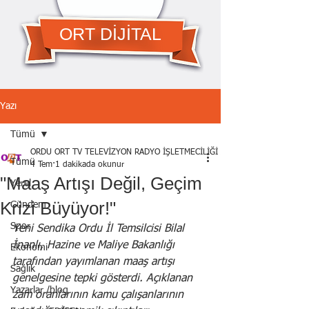
ORT DİJİTAL
Yazı
Tümü
ORDU ORT TV TELEVİZYON RADYO İŞLETMECİLİĞİ A.Ş.
Tümü
4 Tem
1 dakikada okunur
"Maaş Artışı Değil, Geçim
Yerel
Krizi Büyüyor!"
Gündem
Spor
Yeni Sendika Ordu İl Temsilcisi Bilal 
İnanlı, Hazine ve Maliye Bakanlığı 
Ekonomi
tarafından yayımlanan maaş artışı 
Sağlık
genelgesine tepki gösterdi. Açıklanan 
Yazarlar /blog
zam oranlarının kamu çalışanlarının 