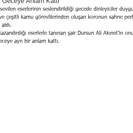
t Geceye Anlam Kattı
evilen eserlerinin seslendirildiği gecede dinleyiciler duyg
ve çeşitli kamu görevlilerinden oluşan koronun sahne per
 aldı.
azandırdığı eserlerle tanınan şair Dursun Ali Akınet’in o
eceye ayrı bir anlam kattı.