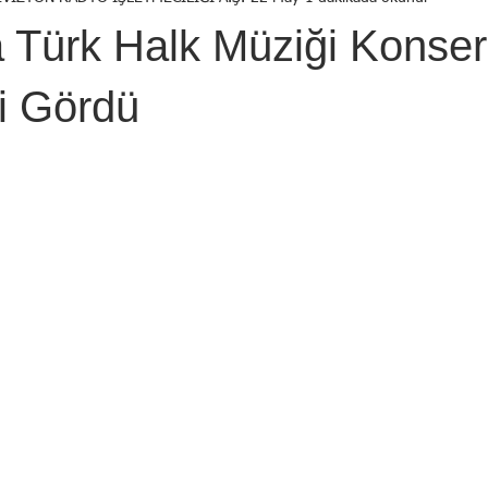
Birol Öztürk
Selçuk ŞEN
Osman KADEMOĞLU
Avni
 Türk Halk Müziği Konser
STI
Yekta AYDIN
İsmail Tosun SARAL
Mustafa YILDIRIM
i Gördü