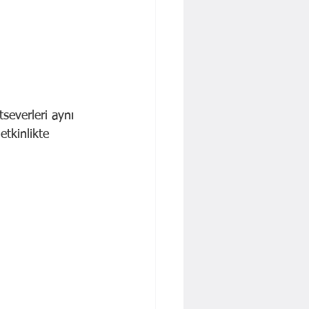
everleri aynı 
tkinlikte 