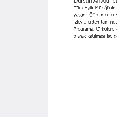
Dursun Ali Akıne
Türk Halk Müziği’nin s
yaşadı. Öğretmenler 
izleyicilerden tam not
Programa, türkülere k
olarak katılması ise g