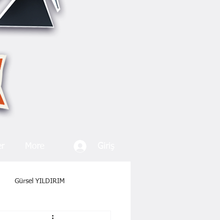
Giriş
er
More
Gürsel YILDIRIM