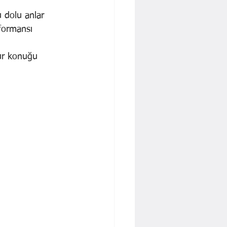
u dolu anlar 
formansı 
nur konuğu 