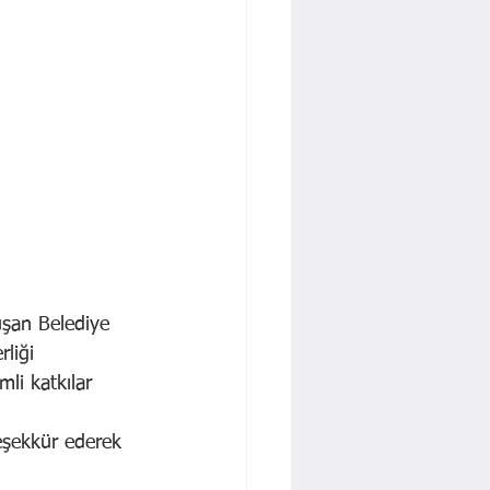
uşan Belediye 
liği 
mli katkılar 
eşekkür ederek 