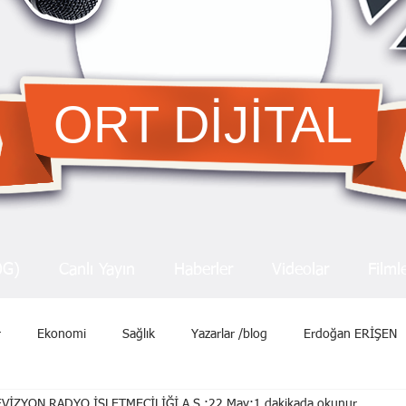
ORT DİJİTAL
OG)
Canlı Yayın
Haberler
Videolar
Filml
r
Ekonomi
Sağlık
Yazarlar /blog
Erdoğan ERİŞEN
VİZYON RADYO İŞLETMECİLİĞİ A.Ş.
22 May
1 dakikada okunur