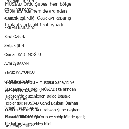
Erdoğan ERİŞEN
MÜSİAD Ordu Şubesi hem bölge 
Gürsel YILDIRIM
toplantısında hem de ardından 
gerçekleştirdiği Ocak ayı kapanış 
Özen Topçu
toplantısında aktif rol oynadı.
EKREM KARADAĞ
Birol Öztürk
Selçuk ŞEN
Osman KADEMOĞLU
Avni İŞBAKAN
Yavuz KALYONCU
GÖZDE ÖZGÜR
TRABZON/ORDU –
 Müstakil Sanayici ve 
İşadamları Derneği (MÜSİAD) tarafından 
BAYRAM AYBASTI
Trabzon’da düzenlenen Bölge İstişare 
Yekta AYDIN
Toplantısı; MÜSİAD Genel Başkanı 
Burhan 
İsmail Tosun SARAL
Özdemir
 ve MÜSİAD Trabzon Şube Başkanı 
Mustafa YILDIRIM
Mesut İskenderoğlu
’nun ev sahipliğinde geniş 
bir katılımla gerçekleştirildi.
Dr. Cengiz Tatar