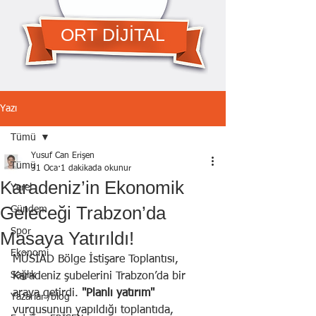
ORT DİJİTAL
Yazı
Tümü
Yusuf Can Erişen
Tümü
31 Oca
1 dakikada okunur
Karadeniz’in Ekonomik
Yerel
Geleceği Trabzon’da
Gündem
Spor
Masaya Yatırıldı!
Ekonomi
MÜSİAD Bölge İstişare Toplantısı, 
Sağlık
Karadeniz şubelerini Trabzon’da bir 
araya getirdi.
 "Planlı yatırım" 
Yazarlar /blog
vurgusunun yapıldığı toplantıda, 