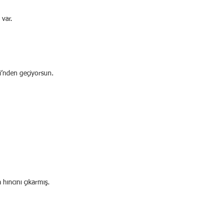
 var.
si’nden geçiyorsun.
 hıncını çıkarmış.