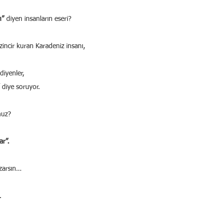
m”
 diyen insanların eseri?
zincir kuran Karadeniz insanı,
 diyenler,
 diye soruyor.
nuz?
ar”.
ızarsın…
.