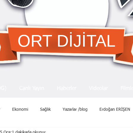
ORT DİJİTAL
OG)
Canlı Yayın
Haberler
Videolar
Filml
r
Ekonomi
Sağlık
Yazarlar /blog
Erdoğan ERİŞEN
5 Oca
1 dakikada okunur