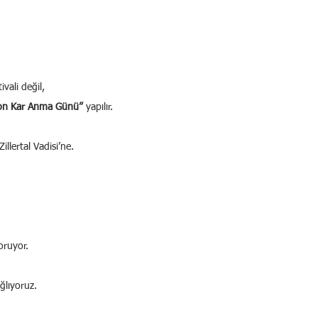
ivali değil,
on Kar Anma Günü”
 yapılır.
illertal Vadisi’ne.
oruyor.
ağlıyoruz.