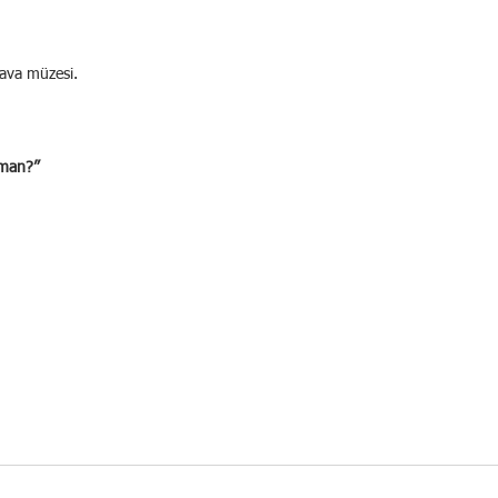
hava müzesi.
aman?”