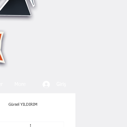
Giriş
er
More
Gürsel YILDIRIM