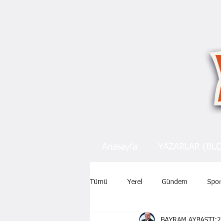
Anasayfa
YAZARLAR (BL
Tümü
Yerel
Gündem
Spo
BAYRAM AYBASTI
2