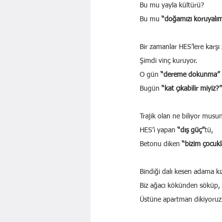
Bu mu yayla kültürü?
Bu mu 
“doğamızı koruyalı
Bir zamanlar HES’lere karşı 
Şimdi vinç kuruyor.
O gün 
“dereme dokunma”
Bugün 
“kat çıkabilir miyiz?”
Trajik olan ne biliyor musu
HES’i yapan 
“dış güç”
tü,
Betonu diken 
“bizim çocukl
Bindiği dalı kesen adama k
Biz ağacı kökünden söküp,
Üstüne apartman dikiyoruz