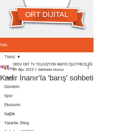
ORT DİJİTAL
Yazı
Tümü
ORDU ORT TV TELEVİZYON RADYO İŞLETMECİLİĞİ A.Ş.
Tümü
19 Ağu 2025
1 dakikada okunur
Kadir İnanır'la 'barış' sohbeti
Yerel
Gündem
Spor
Ekonomi
Sağlık
Yazarlar /blog