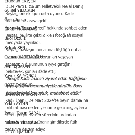
Erdoğan ERİŞEN
DEM Parti Erzurum Milletvekili Meral Danış 
Gürsel YILDIRIM
Beştaş, önceki gün usta oyuncu Kadir 
Özen Topçu
İnanır’la bir araya geldi.
İnanır’la “barış süreci” hakkında sohbet eden 
EKREM KARADAĞ
Beştaş, birlikte çektirdikleri fotoğrafı sosyal 
Birol Öztürk
medyada yayınladı.
Selçuk ŞEN
Beştaş, paylaşımının altına düştüğü notla 
uzun süredir sağlık sorunları yaşayan 
Osman KADEMOĞLU
sanatçının durumunun iyiye gittiğini 
Avni İŞBAKAN
belirterek, şunları ifade etti;
Yavuz KALYONCU
“Sevgili Kadir İnanır’ı ziyaret ettik. Sağlığının 
GÖZDE ÖZGÜR
iyiye gittiğini memnuniyetle gördük. Barış 
özlemlerimizi konuştuk, muhabbet ettik.”
BAYRAM AYBASTI
Kadir İnanır, 24 Mart 2024’te beyin damarına 
Yekta AYDIN
pıhtı atması nedeniyle inme geçirmiş, aylarca 
İsmail Tosun SARAL
süren yoğun bakım sürecinin ardından 
taburcu olmuştu. İnanır şimdilerde fizik 
Mustafa YILDIRIM
tedaviye devam ediyor.
Dr. Cengiz Tatar